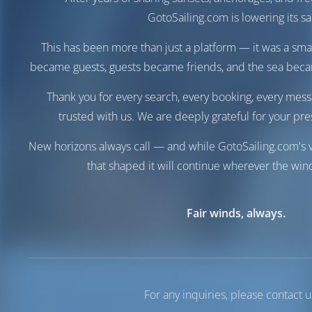
GotoSailing.com is lowering its sai
This has been more than just a platform — it was a sma
became guests, guests became friends, and the sea be
Thank you for every search, every booking, every mess
trusted with us. We are deeply grateful for your pre
New horizons always call — and while GotoSailing.com's v
that shaped it will continue wherever the wind
Fair winds, always.
For any inquiries, please contact u
5 нетронутых красивых