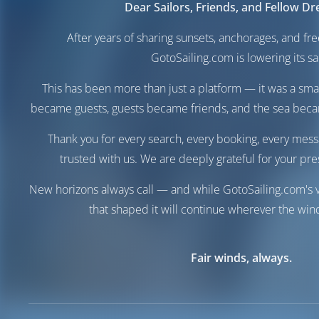
Dear Sailors, Friends, and Fellow D
After years of sharing sunsets, anchorages, and f
GotoSailing.com is lowering its sai
This has been more than just a platform — it was a sma
became guests, guests became friends, and the sea be
Thank you for every search, every booking, every mess
trusted with us. We are deeply grateful for your pre
New horizons always call — and while GotoSailing.com's v
that shaped it will continue wherever the wind
Fair winds, always.