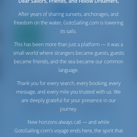
Dear Sailors, Friends, and Fellow Dreamers,
After years of sharing sunsets, anchorages, and
freedom on the water, GotoSailing.com is lowering
Всего
its sails.
20%
первый
взнос
This has been more than just a platform — it was a
Катамаран
small world where strangers became guests, guests
My Ares
became friends, and the sea became our common
Bali 4.4
language.
Турция | Гёджек | Göcek Marina
Забронировано 21 недель в этом сезоне
Thank you for every search, every booking, every
10.0 баллы
message, and every mile you trusted with us. We
are deeply grateful for your presence in our
journey.
New horizons always call — and while
11
2024
13.75 m
4
4
4
860 lt
800 lt
GotoSailing.com's voyage ends here, the spirit that