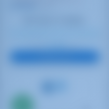
9.9 баллы
8
2022
12.47 m
3
2
2
560 lt
195 lt
€ 2,388
Начиная с
в неделю
Посмотреть яхту
Всего
20%