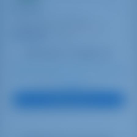
wunderbar
Oceanis 46.1
Турция | Гёджек | Göcek Marina
Забронировано 21 недель в этом сезоне
10.0 баллы
8
2020
14.6 m
3
3
3
570 lt
200 lt
€ 2,883
Начиная с
в неделю
Посмотреть яхту