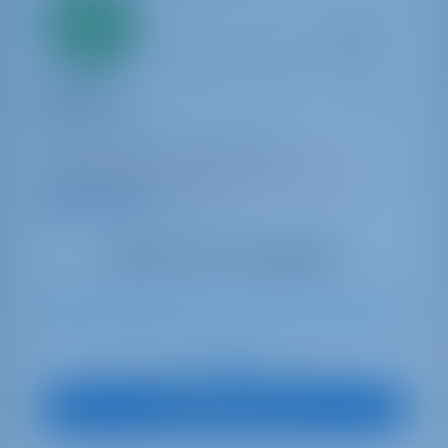
Всего
20%
первый
взнос
Катамаран
Moonrise
Bali Catspace
Турция | Гёджек | Göcek Marina
Забронировано 23 недель в этом сезоне
9.9 баллы
10
2021
12.33 m
4
4
4
700 lt
400 lt
€ 4,283
Начиная с
в неделю
Посмотреть яхту