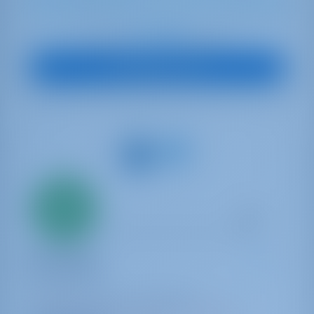
11
2021
14.42 m
4
4
4
640 lt
240 lt
€ 3,295
Начиная с
в неделю
Посмотреть яхту
Всего
20%
первый
взнос
Парусная яхта
Champagne
Oceanis 40.1
Турция | Гёджек | Göcek Marina
Забронировано 22 недель в этом сезоне