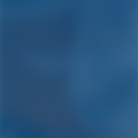
Чартер яхт и аренда
лодок Гёджек