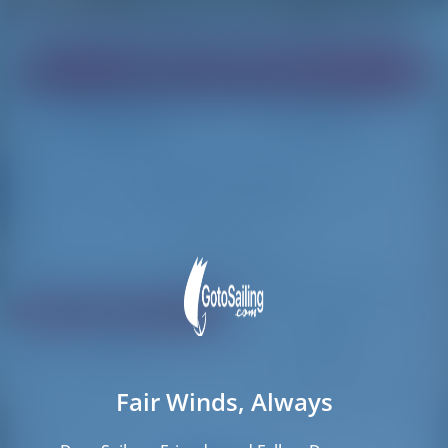
Найди яхту своей мечты!
Загрузка
Загрузка
Сбросить фильтры
Поделиться
Рейтинг
Цена
Каюта
Длина
Fair Winds, Always
74 результатов найдено