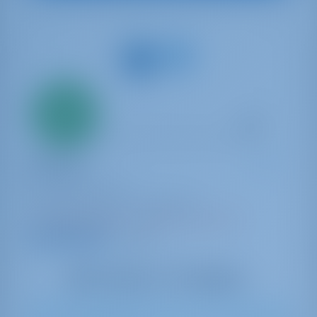
Всего
20%
первый
взнос
Парусная яхта
Senorita
Sun Odyssey 490
Турция | Гёджек | Göcek Marina
Забронировано 17 недель в этом сезоне
9.9 баллы