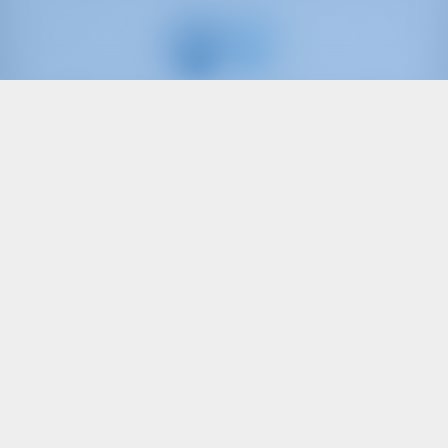
Всего
20%
первый
взнос
Парусная яхта
Mavi Mercury
Oceanis 40.1
Турция | Гёджек | Göcek Marina
Забронировано 22 недель в этом сезоне
9.9 баллы
8
2022
12.47 m
3
2
2
560 lt
195 lt