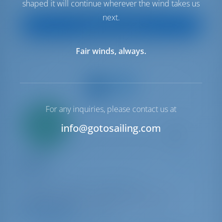
€ 5,931
shaped it will continue wherever the wind takes us
Начиная с
в неделю
next.
Посмотреть яхту
Fair winds, always.
For any inquiries, please contact us at
Всего
20%
info@gotosailing.com
первый
взнос
Катамаран
Elifcim
Bali 4.2
Турция | Гёджек | Göcek Marina
Забронировано 21 недель в этом сезоне
10.0 баллы