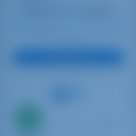
9
2022
12.85 m
3
3
3
800 lt
800 lt
€ 4,777
Начиная с
в неделю
Посмотреть яхту
Всего
20%
первый
взнос
Парусная яхта