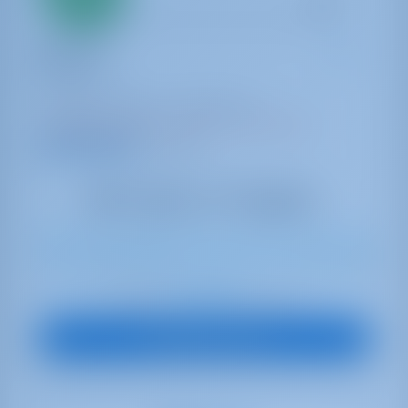
первый
взнос
Парусная яхта
Dianora
Oceanis 45
Турция | Гёджек | Göcek Marina
Забронировано 23 недель в этом сезоне
9.9 баллы
8
2018
13.94 m
3
2
2
570 lt
200 lt
€ 2,512
Начиная с
в неделю
Посмотреть яхту