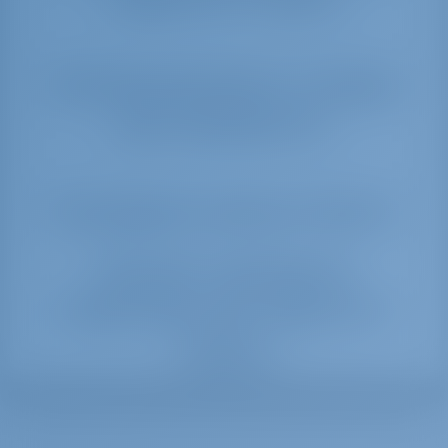
Лучшие регионы и города
для чартера яхт
Последние записи в блоге
Лучшие чартерные
операторы для парусного
отдыха