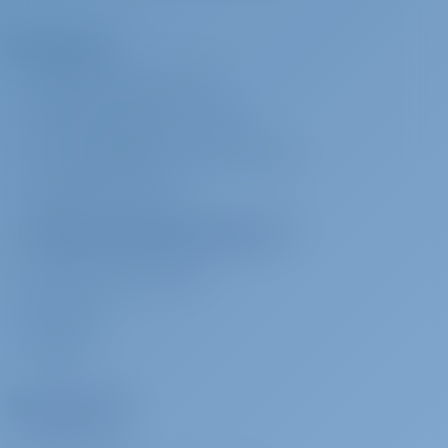
Компания
О САЙТЕ GOTOSAILING.COM
СЛУЖБА ПОДДЕРЖКИ КЛИЕНТОВ
ЧАСТО ЗАДАВАЕМЫЕ ВОПРОСЫ (ЧАВО)
УСЛОВИЯ И ПРАВИЛА
ПОЛИТИКА КОНФИДЕНЦИАЛЬНОСТИ И
ИСПОЛЬЗОВАНИЯ ФАЙЛОВ COOKIE
КОНТАКТ ОРГАНИЗАЦИИ
МЕДИА-ЗАЛ
ОТЗЫВЫ
Арендаторы
ПОЧЕМУ МЫ?