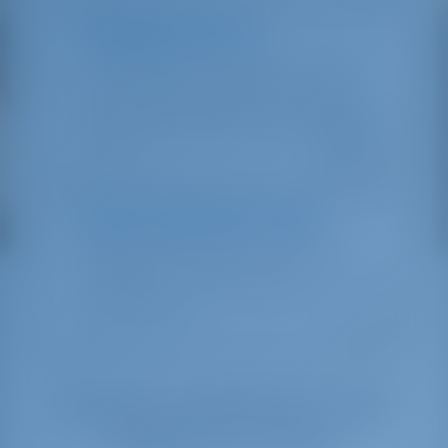
Групповая оплата
Во время безопасной оплаты у вас даже
есть возможность разделить стоимость
чартера между вашими товарищами по
плаванию в рамках функции групповой
оплаты
Лодка твоей мечты ждет
Простое бронирование для отдыха с
арендой яхт. 100% доступность в
реальном времени. Мгновенное
бронирование
Лучшие направления для
парусного спорта