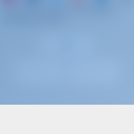
или просто арендуйте яхту и поделитесь
собственным опытом
Gotosailing.com B.V. зарегистрирован в торговом реестре Торговой
палаты в Роттердаме, Нидерланды, под регистрационным номером
72179376.
Налоговый регистрационный номер – NL859017588B01.
создан яхтсменами для влюбленных