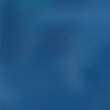
первый
взнос