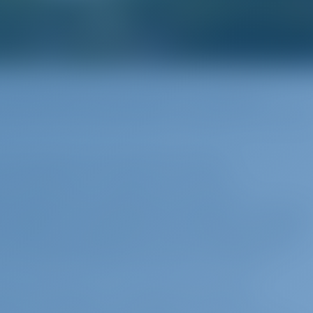
чартерной яхте, приготовьтесь исследовать
ть для себя скрытые бухты и погрузиться в аромат
 (примерно 8 морских миль)
оль живописного Термического залива к
 Перайя. Бросьте якорь в тихой бухте и проведите
рогуливаясь по набережной и наслаждаясь свежими
 Не упустите возможность посетить близлежащий
ть об увлекательной истории этого района.
ниона (около 10 морских миль)