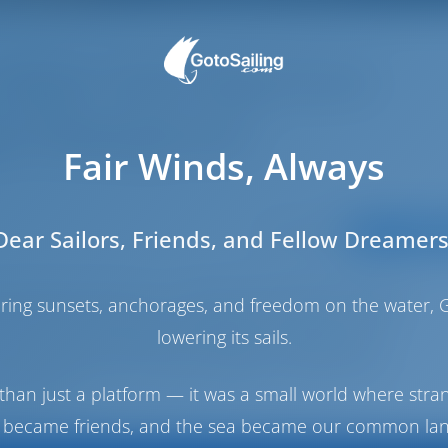
отдых под парусом в
ах Македонии
Fair Winds, Always
Категории:
Dear Sailors, Friends, and Fellow Dreamers
МАРШРУТЫ
го залива, Салоники — оживленный город, который
haring sunsets, anchorages, and freedom on the water, G
 для захватывающего отдыха на парусной яхте.
lowering its sails.
историей, культурным наследием и оживленной
осхитительное сочетание древних памятников,
бережной.
than just a platform — it was a small world where stra
 became friends, and the sea became our common la