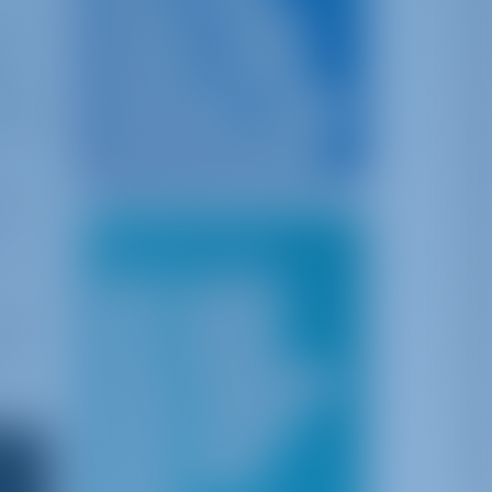
Португалия
Испания
я и
е
Черногория
Франция
жно,
Канарские острова
Карибы
чером
Британские Виргинские Острова
ь)
Лучшие города
Сплит
Шибенник
ите
Пула
Дубровник
м.
Гёджек
Ибица и Майорка
Сицилия
Сардиния
Афины
Корфу