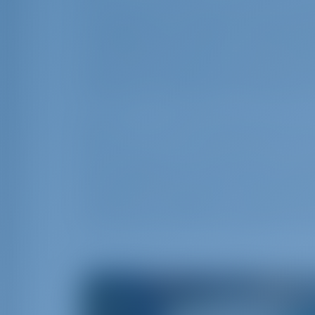
Отправляйтесь к Неа Миханиона, жив
оживленной атмосферой и традицион
отправляйтесь на берег, чтобы иссле
местный рыбный рынок, где вы сможе
даже купить свежий улов для вкусног
в деревне, наслаждаясь греческими д
День 3: от Неа Миханиона д
Продолжайте свое путешествие на юг 
место предлагает тихую гавань в окр
искупайтесь в кристально чистой вод
изрезанное побережье, отправьтесь 
на нетронутом пляже. Вечером насла