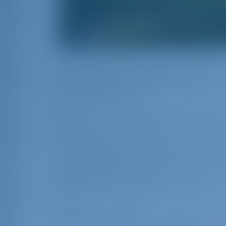
Отправляясь в свое приключение на 
потрясающую береговую линию, откры
греческой кухни.
День 1: Салоники – Перайя
Начните свое путешествие, плывя вд
очаровательному прибрежному городу
день, исследуя прекрасные пляжи, п
морепродуктами в местных тавернах.
Археологический музей Перайи и узна
День 2: Перайя – Неа Миха