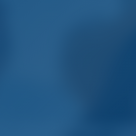
то. Умный. Отдых на л