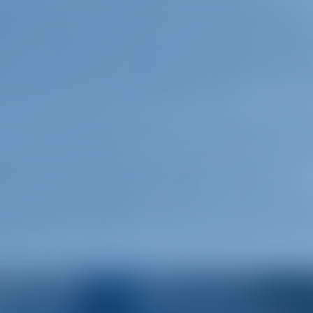
описной рыбацкой деревушке, известной своей
ным шармом. По прибытии найдите место для якор
довать узкие улочки с красочными домами. Посетит
те стать свидетелем оживленной торговли и, возмо
о ужина на борту. Наслаждайтесь неторопливым ве
еликатесами и потягивая местные вина.
о Агия Триада (около 12 морских мил
к идиллической бухте Агиа Триада. Это уединенное
ужении нетронутой природы. Бросьте якорь и
е, прежде чем отправиться на берег. Исследуйте
в поход по близлежащим холмам или просто отдохн
дитесь ужином-барбекю на борту под звездным небо