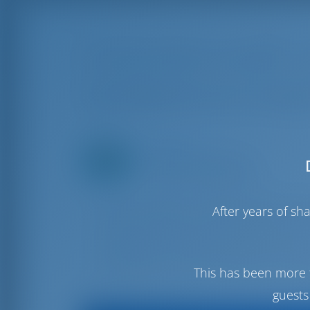
Салоники в рай: 
прибрежных вод
Редактор
Rotterdam, Нидерланды
Создано на Май 30, 2023
Расположенный на берегу Термическо
After years of s
служит идеальной отправной точкой
Салоники, известные своей богатой 
атмосферой, представляют собой в
оживленных рынков и оживленной на
This has been more 
guests