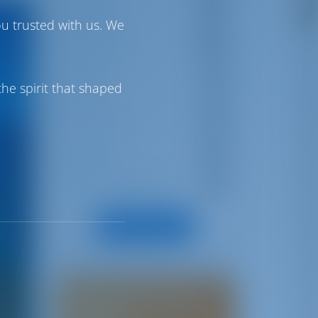
Греция
18
ou trusted with us. We
Хорватия
21
Турция
7
he spirit that shaped
Испания
9
Франция
4
Прокат лодок 101
8
Все категории
Поделитесь своей