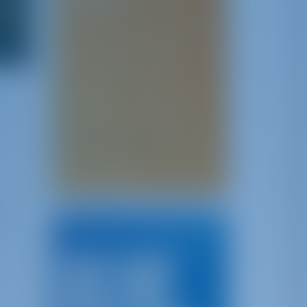
историей!
Если у вас есть какая-либо
история, идеи, советы,
подсказки или опыт,
которыми вы могли бы
поделиться со своими
товарищами-моряками,
ы
отправьте их по адресу
. Мы
insights@gotosailing.com
опубликуем его на нашем
сайте под вашим именем!
Лучшие направления
Италия
Хорватия
Греция
Турция