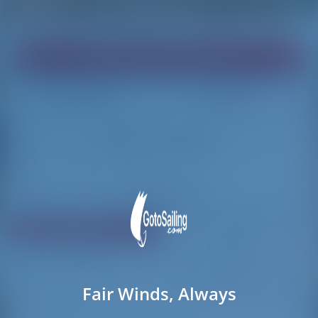
Найди яхту своей мечты!
Загрузка
Загрузка
Сбросить фильтры
Поделиться
Рейтинг
Цена
Каюта
Длина
Fair Winds, Always
792 результатов найдено