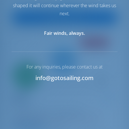
€ 2,180
shaped it will continue wherever the wind takes us
Начиная с
в неделю
next.
Посмотреть яхту
Fair winds, always.
С ЭКИПАЖЕМ
For any inquiries, please contact us at
Всего
20%
info@gotosailing.com
первый
взнос
Катамаран
Spring
Lagoon 51
Греция | Афины | Alimos Marina
Забронировано 17 недель в этом сезоне
9.8 баллы