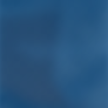
Чартер яхт и аренда
лодок Афины