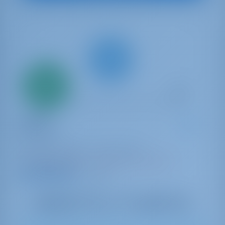
Всего
20%
первый
взнос
Катамаран
Galaxy
Lagoon 46
Греция | Афины | Alimos Marina
Забронировано 21 недель в этом сезоне
9.7 баллы