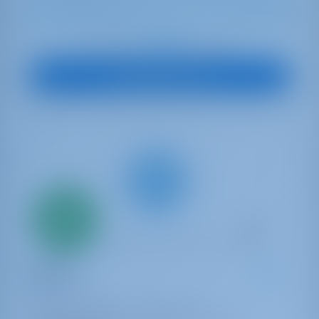
10
2022
13.99 m
4
4
4
600 lt
1040 lt
€ 4,037
Начиная с
в неделю
Посмотреть яхту
Всего
20%
первый
взнос
Катамаран
Amelia
Lagoon 450
Греция | Афины | Alimos Marina