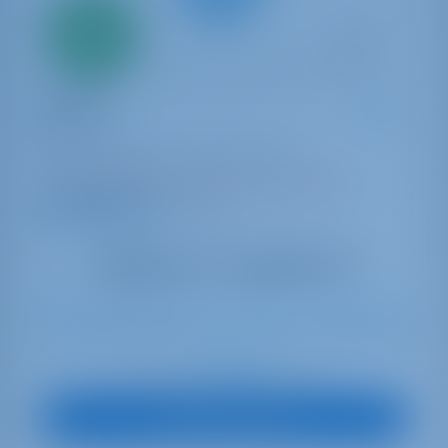
Всего
20%
первый
взнос
Катамаран
Deja Vu
Lagoon 42
Греция | Афины | Lavrion Marina
Забронировано 38 недель в этом сезоне
9.7 баллы
12
2018
12.8 m
4
4
4
600 lt
600 lt
€ 2,664
Начиная с
в неделю
Посмотреть яхту