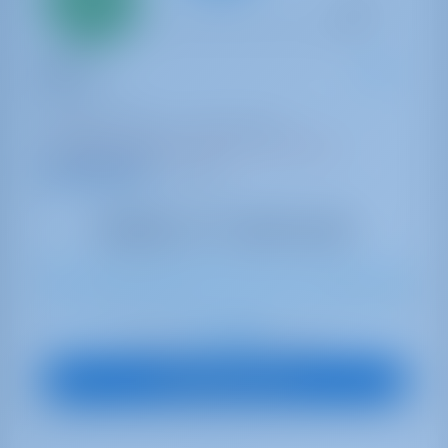
первый
взнос
Катамаран
Doris
Lagoon 40
Греция | Афины | Alimos Marina
Забронировано 20 недель в этом сезоне
9.7 баллы
10
2020
11.74 m
4
4
4
600 lt
400 lt
€ 2,046
Начиная с
в неделю
Посмотреть яхту