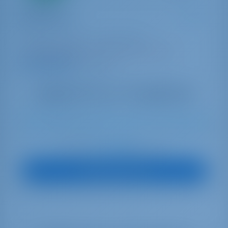
Катамаран
Moondance
Lagoon 46
Греция | Афины | Alimos Marina
Забронировано 23 недель в этом сезоне
9.8 баллы
10
2023
13.99 m
4
4
4
600 lt
1040 lt
€ 4,199
Начиная с
в неделю
Посмотреть яхту