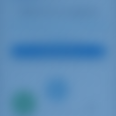
10
2024
15.35 m
4
4
4
830 lt
1040 lt
€ 6,412
Начиная с
в неделю
Посмотреть яхту
Всего
20%
первый
взнос