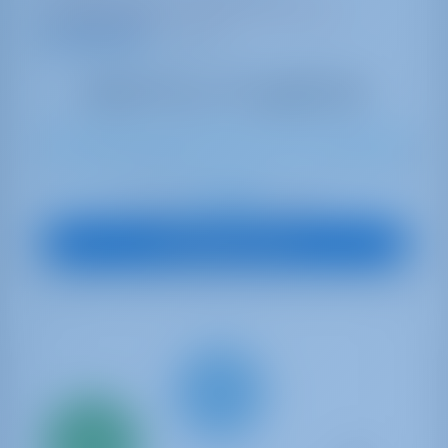
Забронировано 22 недель в этом сезоне
9.7 баллы
10
2012
13.96 m
4
4
4
700 lt
1100 lt
€ 2,821
Начиная с
в неделю
Посмотреть яхту
Всего
20%