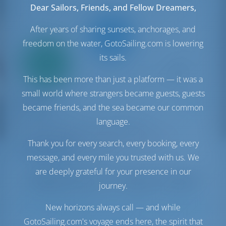
Dear Sailors, Friends, and Fellow Dreamers,
After years of sharing sunsets, anchorages, and
freedom on the water, GotoSailing.com is lowering
Всего
its sails.
20%
первый
взнос
This has been more than just a platform — it was a
Парусная яхта
small world where strangers became guests, guests
Spyros
became friends, and the sea became our common
Oceanis 51.1
language.
Греция | Афины | Lavrion Marina
Забронировано 43 недель в этом сезоне
Thank you for every search, every booking, every
9.8 баллы
message, and every mile you trusted with us. We
are deeply grateful for your presence in our
journey.
New horizons always call — and while
11
2022
15.94 m
5
3
3
730 lt
400 lt
GotoSailing.com's voyage ends here, the spirit that