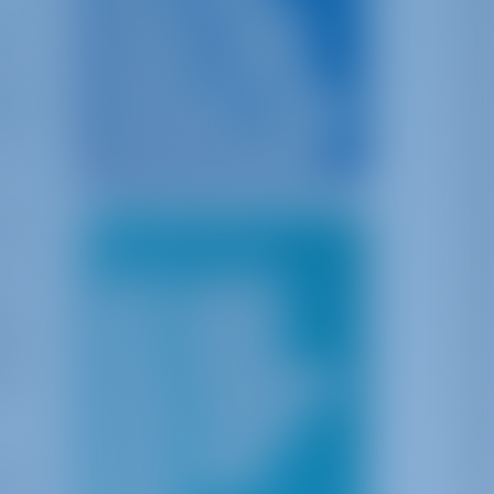
Португалия
Испания
м,
Черногория
Франция
а для
Канарские острова
Карибы
ут
Британские Виргинские Острова
их
Лучшие города
Сплит
Шибенник
ие
Пула
Дубровник
ю в
Гёджек
Ибица и Майорка
Сицилия
Сардиния
Афины
Корфу
ывы и