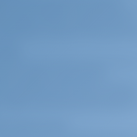
 качества бронирования. Такие функции, как
ые описания и изображения с высоким разрешение
обоснованные решения, не выходя из дома. Эти
бя алгоритмы на основе искусственного интеллект
 рекомендаций, гарантируя, что пользователи смог
и ищут.
 времени
еимуществ систем онлайн-бронирования является 
 со всего мира могут получить доступ к
х яхт в Хорватии, сравнить варианты и
без географических ограничений. Этот глобальный
анных путешественников, планирующих свои морск
ти платформы экономят время, агрегируя информаци
 посещать несколько веб-сайтов или связываться с
я обоснованных решений
едоставляют обширную информацию, включая отз