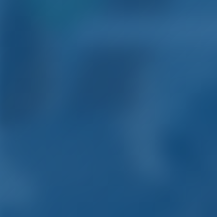
первый
взнос