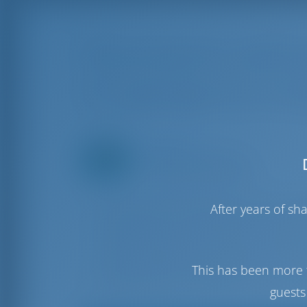
Проложите свой к
по аренде яхт в 
Редактор
Rotterdam, Нидерланды
Создано на Ноя 23, 2023
Откройте для себя лучшие способы 
After years of s
Откройте для себя удобство онлайн-п
бронирования от компаний и индивид
путь к вашему морскому приключен
предпочтениям. Погрузитесь в наш 
This has been more 
незабываемое путешествие по Хорва
guests