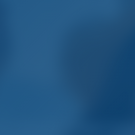
то. Умный. Отдых на л