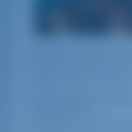
Хорватия с ее потрясающей берегово
популярным местом для любителей па
жемчужине Адриатики, можно столкну
удобства систем онлайн-бронирования,
чартерных компаниях и индивидуальн
предлагает уникальные преимущества
Системы онлайн-брониров
GotoSailing.com
Интеграция технологий для улучшен
Современные системы онлайн-брониро