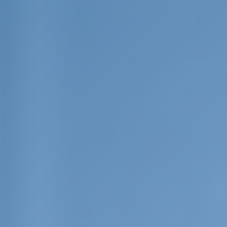
передовые технологии для повышения
виртуальные туры по яхтам, подробн
позволяют пользователям принимать 
платформы также часто включают в се
персонализации результатов поиска и
более эффективно находить то, что он
Глобальная доступность и экономия
Одним из наиболее значительных пр
глобальная доступность. Пользователи
исчерпывающей информации о чартера
забронировать предпочитаемую яхту 
охват особенно выгоден для иностр
путешествия заранее. Кроме того, э
одном месте, устраняя необходимость
разными чартерными компаниями.
Повышение эффективности приняти
Платформы онлайн-бронирования пр