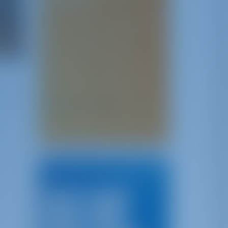
историей!
Если у вас есть какая-либо
история, идеи, советы,
подсказки или опыт,
которыми вы могли бы
поделиться со своими
товарищами-моряками,
отправьте их по адресу
 этой
. Мы
insights@gotosailing.com
опубликуем его на нашем
сайте под вашим именем!
Лучшие направления
Италия
Хорватия
Греция
Турция