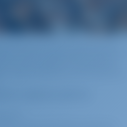
й линией и идиллическими островами является
русного спорта. Планируя морское путешествие по
ться с множеством вариантов бронирования. От
 таких как GotoSailing.com, до прямых заказов в
ого подхода независимых агентств, каждый метод
.
ания: цифровое удобство
ия опыта
вания, такие как GotoSailing.com, объединяют