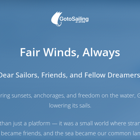
урс: полное руководст
Хорватии
Fair Winds, Always
Категории:
Dear Sailors, Friends, and Fellow Dreamers
забронировать чартер яхты вашей мечты в Хорватии.
haring sunsets, anchorages, and freedom on the water, G
латформ, таких как GotoSailing.com, очарование прям
lowering its sails.
уальные услуги независимых агентств. Узнайте, какой
ию соответствует вашему стилю путешествия и
подробный путеводитель и отправляйтесь в
than just a platform — it was a small world where stra
тии.
 became friends, and the sea became our common la