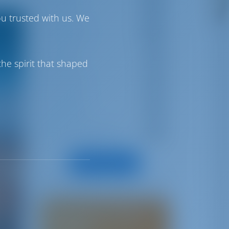
Греция
18
ou trusted with us. We
Хорватия
21
Турция
7
he spirit that shaped
Испания
9
Франция
4
Прокат лодок 101
8
Все категории
Поделитесь своей