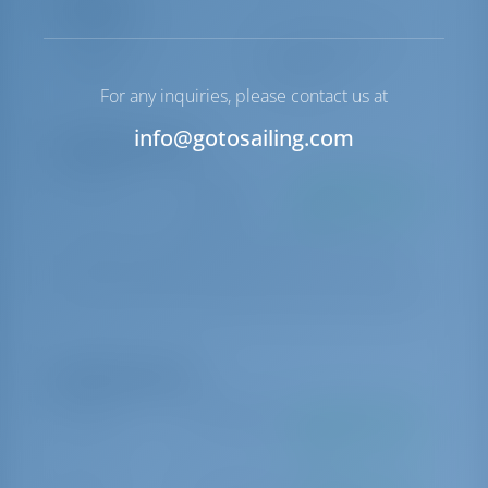
Navigatie
Besturing
2 Steering Wheels
Windas
Handmatig
For any inquiries, please contact us at
info@gotosailing.com
Verplichte extra's
Basis kosten
€ 290 per
Te betalen aan de
boeking
basis
includes final cleaning of the boat, 2x gas bottles, 1 set of bed
linen/person/week, towel/person/week,WIFI, rubbish bags, sponge,
kitchen towels, dish soap, toilet paper, welcome pack ( wine,water)
Optionele extra's
Gastvrouw
€ 200 per dag
Te betalen aan de
basis