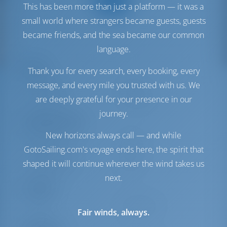
This has been more than just a platform — it was a
small world where strangers became guests, guests
became friends, and the sea became our common
language.
Zeilen
Thank you for every search, every booking, every
message, and every mile you trusted with us. We
Genua zeil
Furling
are deeply grateful for your presence in our
Hoofdzeil
Full Batten
journey.
Machinekamer
New horizons always call — and while
Engine
33 PK
GotoSailing.com's voyage ends here, the spirit that
Brandstoftank
200 lt
shaped it will continue wherever the wind takes us
Waterreservoir
570 lt
next.
Comfort
Toilet
Handmatig
Fair winds, always.