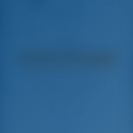
Amandine III
Oceanis 41.1 - Zeiljacht
€
4,380
€ 2,965
per week
€ 1,415
Je bespaart
met GotoSailing.com
16 weken geboekt dit seizoen
Kroatië | Šibenik | D-Marin Mandalina
Kies uw data en boek meteen
Check-in
Check-out