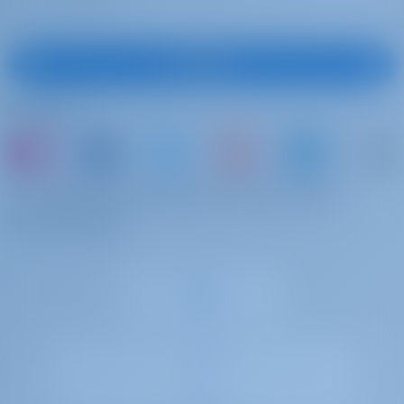
Buitenboordmotor
€ 120 per
Te betalen aan de
week
basis
2.5 hp
Inschrijven
Handdoeken
€ 5 per
Volg ons
Te betalen aan de
boeking
basis
per persoon
of boek gewoon een boot en deel je eigen
herinneringen
Jachtcharter en bootverhuur in Kroatië, Zeiljacht
Amandine III gebouwd in 2019 is een geweldige zeiljacht
voor uw droom jachtcharter vakantie. Geniet van mooie
Kroatië met deze Oceanis 41.1 gelegen in
Kroatië |
Šibenik | D-Marin Mandalina