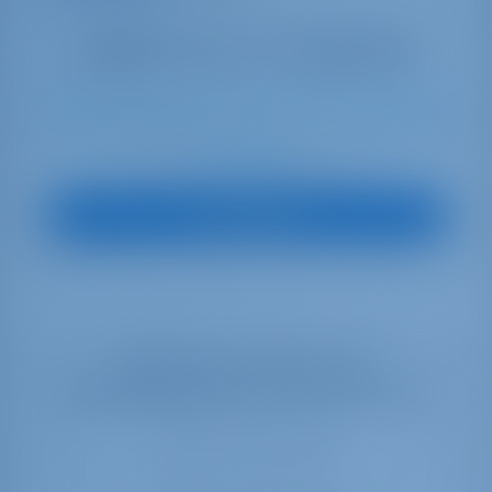
10
2023
13.99 m
4
4
4
600 lt
1040 lt
€ 4,199
Start op
per week
Boot Bekijken
Selecteer uw data om de
beschikbaarheid in real time te zien