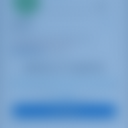
20%
aanbetaling
betaling
Catamaran
Laguana
Bali 4.8
Griekenland | Corfu | D-Marin Gouvia
38 weken geboekt dit seizoen
9.8 punten
12
2020
14.28 m
6
6
6
1000 lt
1000 lt
€ 4,360
Start op
per week
Boot Bekijken