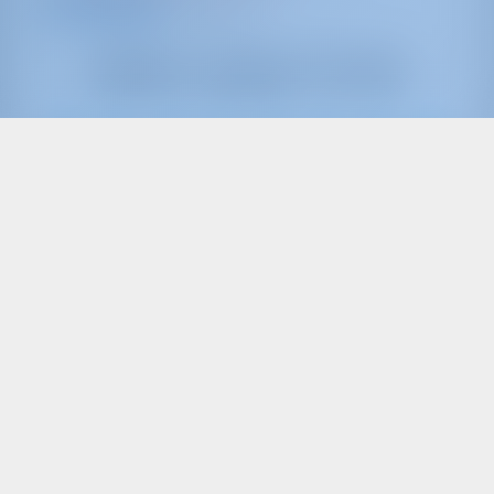
9.8 punten
10
2019
13.96 m
4
4
4
1000 lt
350 lt
€ 3,391
Start op
per week
Boot Bekijken
Alleen
20%
aanbetaling
betaling