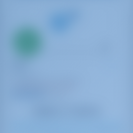
Alleen
20%
aanbetaling
betaling
Catamaran
Plous
Lagoon 42
Griekenland | Kos | Kos Marina
38 weken geboekt dit seizoen
9.8 punten
10
2017
12.8 m
4
4
4
600 lt
600 lt