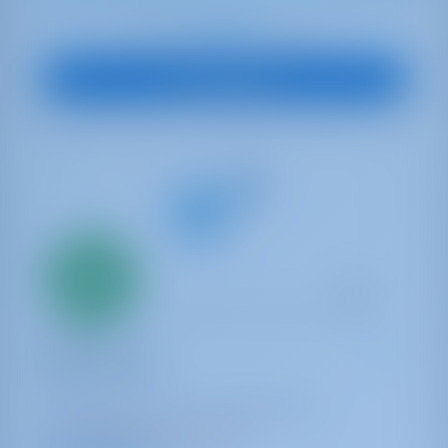
€ 2,821
Start op
per week
Boot Bekijken
Alleen
20%
aanbetaling
betaling
Catamaran
Caretta Nana
Lagoon 450 F
Griekenland | Lefkas | D-Marin Lefkas
41 weken geboekt dit seizoen