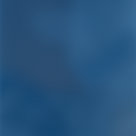
Jachtcharter en
bootverhuur in
Griekenland