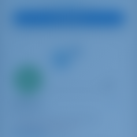
€ 2,664
Start op
per week
Boot Bekijken
Alleen
20%
aanbetaling
betaling
Catamaran
Moondance
Lagoon 46
Griekenland | Athene | Alimos Marina
23 weken geboekt dit seizoen
9.8 punten