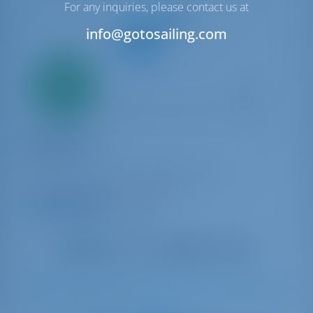
For any inquiries, please contact us at
info@gotosailing.com
Alleen
20%
aanbetaling
betaling
Catamaran
Equilibrium
Lagoon 42
Griekenland | Corfu | D-Marin Gouvia
39 weken geboekt dit seizoen
9.8 punten
10
2018
12.8 m
4
4
4
600 lt
400 lt