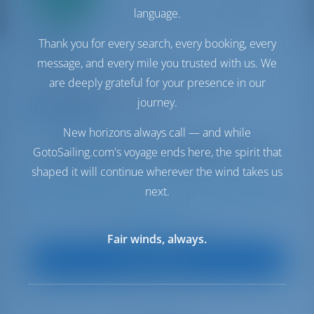
betaling
language.
Catamaran
Thank you for every search, every booking, every
Kon-Tiki
Lagoon 450 F
message, and every mile you trusted with us. We
Griekenland | Preveza | Preveza Marina
are deeply grateful for your presence in our
34 weken geboekt dit seizoen
journey.
9.8 punten
New horizons always call — and while
GotoSailing.com's voyage ends here, the spirit that
shaped it will continue wherever the wind takes us
next.
10
2019
13.96 m
4
4
4
700 lt
1040 lt
€ 3,391
Start op
per week
Fair winds, always.
Boot Bekijken