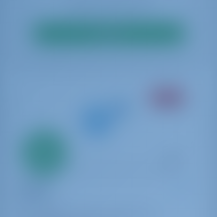
Zoeken
BEMAND
Alleen
20%
aanbetaling
betaling
Catamaran
Spring
Lagoon 51
Griekenland | Athene | Alimos Marina