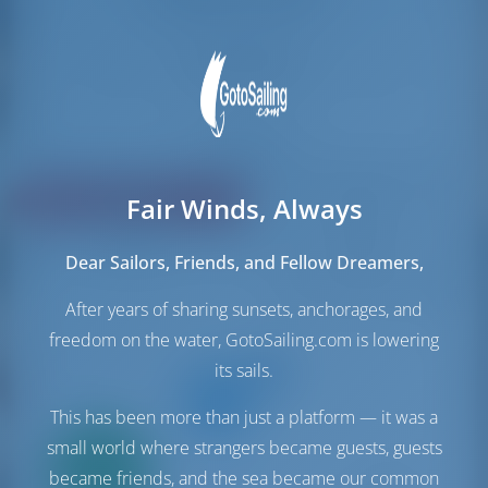
Reset Filters
Delen
Fair Winds, Always
Beoordeling
Prijs
Hutten
Lengte
Dear Sailors, Friends, and Fellow Dreamers,
635 resultaten gevonden
After years of sharing sunsets, anchorages, and
freedom on the water, GotoSailing.com is lowering
its sails.
This has been more than just a platform — it was a
small world where strangers became guests, guests
Alleen
20%
became friends, and the sea became our common
aanbetaling