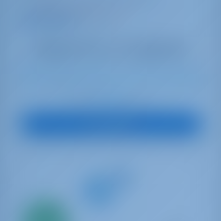
17 weken geboekt dit seizoen
9.8 punten
10
2024
15.35 m
4
4
4
830 lt
1040 lt
€ 6,412
Start op
per week
Boot Bekijken
Alleen