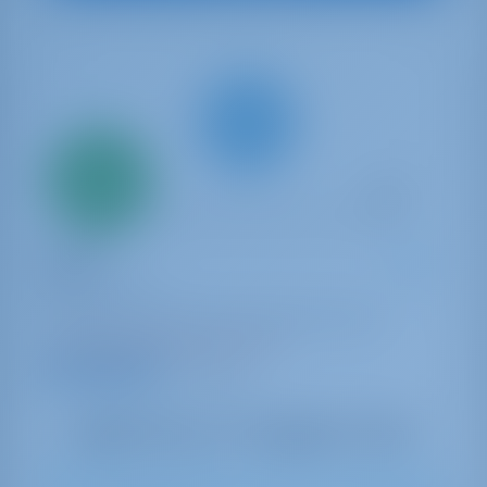
Alleen
20%
aanbetaling
betaling
Catamaran
Sunce
Lagoon 450 F
Kroatië | Pula | Marina Tehnomont Veruda
25 weken geboekt dit seizoen
9.5 punten