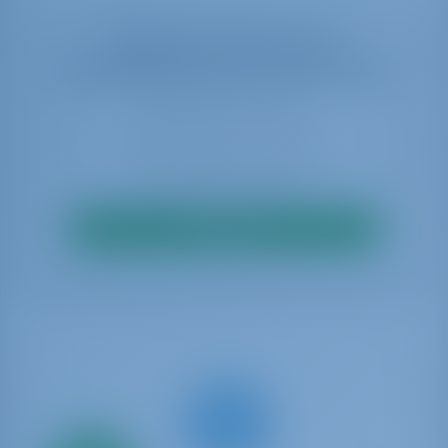
Selecteer uw data om de
beschikbaarheid in real time te zien
Zoeken