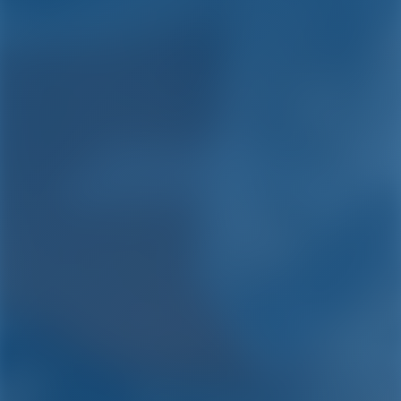
Jachtcharter en
bootverhuur in Pula