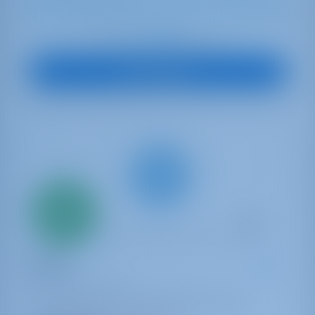
12
2019
13.96 m
4
4
4
700 lt
1040 lt
€ 1,905
Start op
per week
Boot Bekijken
Alleen
20%
aanbetaling
betaling
Zeiljacht
Vencel
Sun Odyssey 479
Kroatië | Pula | Marina Tehnomont Veruda