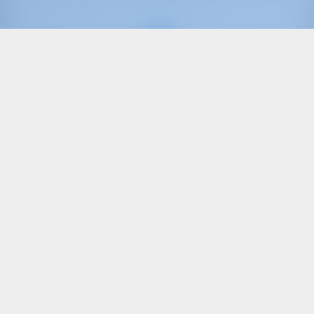
Alleen
20%
aanbetaling
betaling
Zeiljacht
SUMMER SPIRIT
Oceanis 46.1
Kroatië | Pula | ACI Marina Pomer
17 weken geboekt dit seizoen
9.5 punten
12
2023
14.6 m
5
3
3
570 lt
200 lt