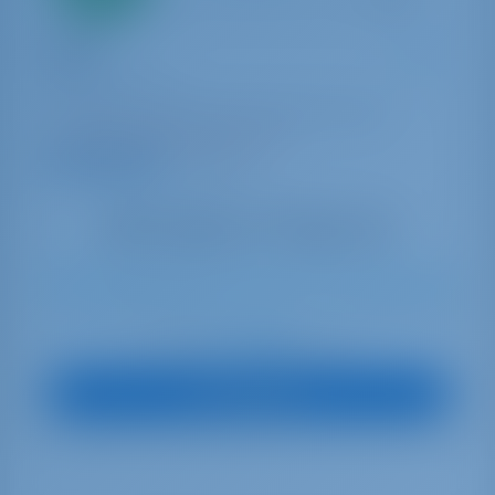
Zeiljacht
Cadoc
Dufour 460 GL
Kroatië | Pula | Marina Tehnomont Veruda
25 weken geboekt dit seizoen
9.5 punten
9
2019
14.15 m
4
4
4
530 lt
250 lt
€ 1,328
Start op
per week
Boot Bekijken