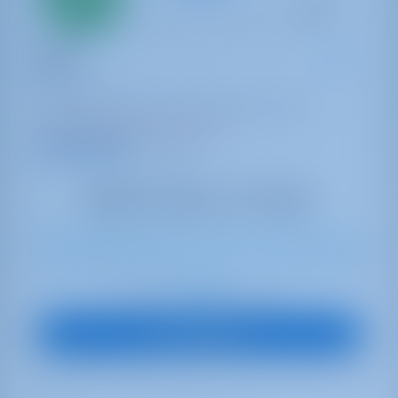
aanbetaling
betaling
Zeiljacht
Alkor
Dufour 44
Kroatië | Pula | Marina Tehnomont Veruda
23 weken geboekt dit seizoen
9.5 punten
10
2024
13.67 m
4
3
3
430 lt
250 lt
€ 1,461
Start op
per week
Boot Bekijken