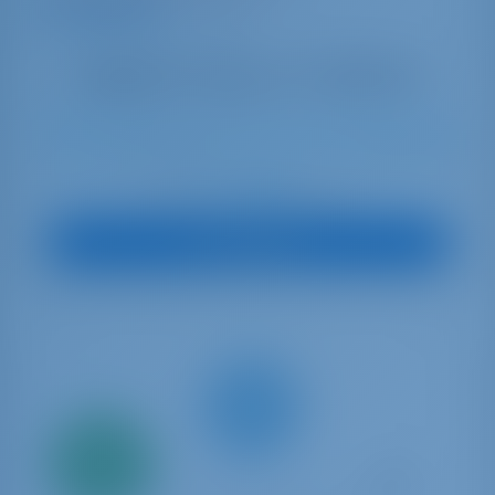
9.5 punten
11
2021
14.99 m
4
2
2
650 lt
250 lt
€ 1,336
Start op
per week
Boot Bekijken
Alleen
20%
aanbetaling
betaling