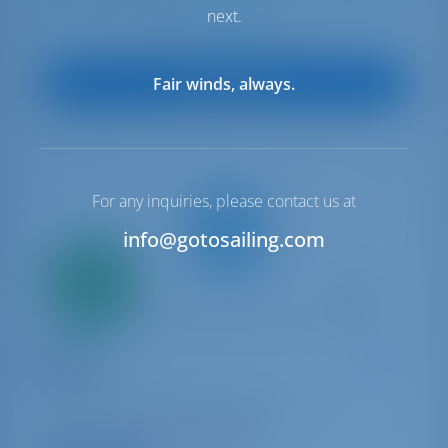
next.
€ 1,760
Start op
per week
Boot Bekijken
Fair winds, always.
For any inquiries, please contact us at
info@gotosailing.com
Alleen
20%
aanbetaling
betaling
Zeiljacht
Novara
Bavaria C50
Kroatië | Pula | Marina Polesana
20 weken geboekt dit seizoen