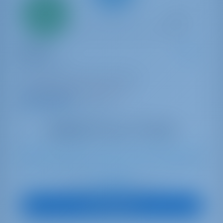
Alleen
20%
aanbetaling
betaling
Zeiljacht
Bonaca
Dufour 470
Kroatië | Pula | Marina Polesana
21 weken geboekt dit seizoen
9.5 punten
10
2024
14.9 m
4
4
4
530 lt
250 lt
€ 2,090
Start op
per week
Boot Bekijken