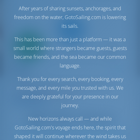
After years of sharing sunsets, anchorages, and
freedom on the water, GotoSailing.com is lowering
its sails.
This has been more than just a platform — it was a
Alleen
20%
small world where strangers became guests, guests
aanbetaling
betaling
became friends, and the sea became our common
Zeiljacht
language.
Obelix
Oceanis 51.1
Thank you for every search, every booking, every
Kroatië | Pula | Marina Tehnomont Veruda
message, and every mile you trusted with us. We
23 weken geboekt dit seizoen
are deeply grateful for your presence in our
9.5 punten
journey.
New horizons always call — and while
GotoSailing.com's voyage ends here, the spirit that
shaped it will continue wherever the wind takes us
11
2022
15.94 m
5
3
3
770 lt
200 lt