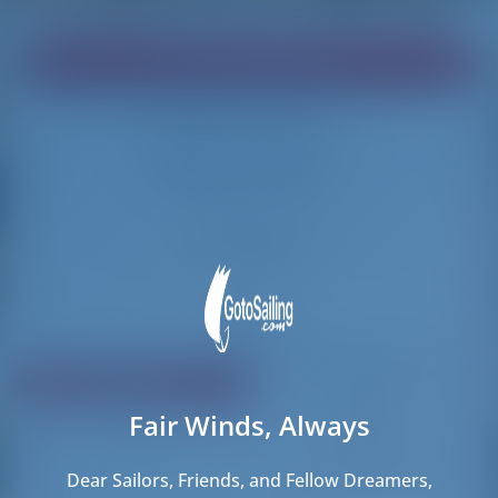
Vind uw droomboot!
Bezig met laden
Bezig met laden
Reset Filters
Delen
Beoordeling
Prijs
Fair Winds, Always
Hutten
Lengte
212 resultaten gevonden
Dear Sailors, Friends, and Fellow Dreamers,