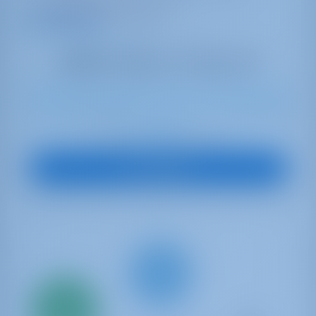
14 weken geboekt dit seizoen
9.5 punten
10
2019
14.43 m
4
4
4
615 lt
250 lt
€ 1,421
Start op
per week
Boot Bekijken
Alleen
20%