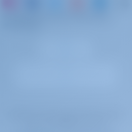
Jachtcharter en bootverhuur in Kroatië, Zeiljacht
of boek gewoon een boot en deel je eigen
AirTime 2 gebouwd in 2020 is een geweldige zeiljacht
herinneringen
voor uw droom jachtcharter vakantie. Geniet van mooie
Kroatië met deze Elan Impression 45.1 gelegen in
Kroatië
| Punat | Marina Punat (Krk)
Gotosailing.com B.V. is ingeschreven in het handelsregister van de Kamer
van Koophandel te Rotterdam, Nederland, onder registratienummer
72179376.
Het BTW-registratienummer is NL859017588B01.