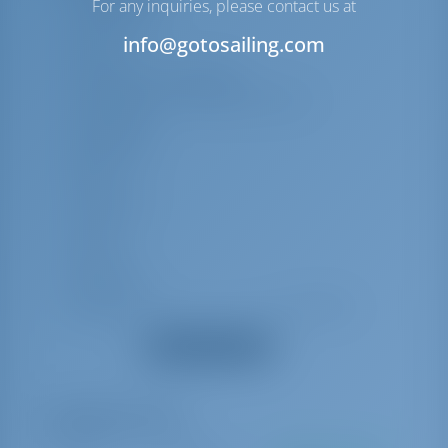
For any inquiries, please contact us at
Brandblusser
info@gotosailing.com
EHBO-kit
Opblaasbaar reddingsvlot
Reddingsgordels (Veiligheidsharnas)
Zwemvesten
Beddengoed
Dekens
Verwarming
Kussens
Kompas
Klapschroef
Navigatie (Nautische) kaarten en nautische
gids
Toon alle uitrusting
Radar reflector
VHF
Windinstrumenten/Anemometer
Verplichte extra's
Fornuis