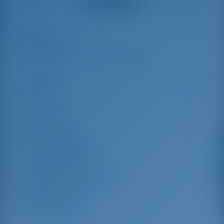
Bekijk alle reviews
great effort to help
even with questions
us out.
that went beyond the
actual topic, e.g.
parking possibilities
Highlights
5
for car, insurance...
Especially without
any experience in
the field of yacht
Lengte
13.85 m
charter, it was very
reassuring to always
Lamp
4.18 m
be able to ask
Concept
1.9 m
someone. Clear
recommendation!
Bouwjaar
2020
Max. Ligplaatsen
10
Dubbele cabine
4
Slaapplaatsen in salon
2
Gastendouche
2
Gastentoilet
2