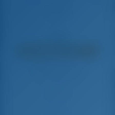
AirTime 2
Elan Impression 45.1 - Zeiljacht
€
3,950
€ 3,002
per week
€ 948
Je bespaart
met GotoSailing.com
13 weken geboekt dit seizoen
Kroatië | Punat | Marina Punat (Krk)
Kies uw data en boek meteen
Check-in
Check-out