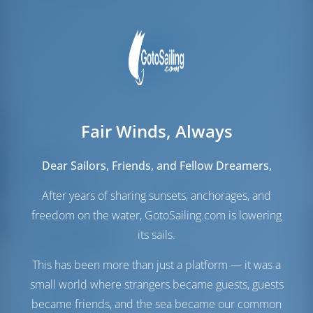
Fair Winds, Always
Zeilen
Dear Sailors, Friends, and Fellow Dreamers,
Genua zeil
Furling
After years of sharing sunsets, anchorages, and
Hoofdzeil
Furling
freedom on the water, GotoSailing.com is lowering
its sails.
Machinekamer
Engine
55 PK
This has been more than just a platform — it was a
Brandstoftank
270 lt
small world where strangers became guests, guests
Waterreservoir
770 lt
became friends, and the sea became our common