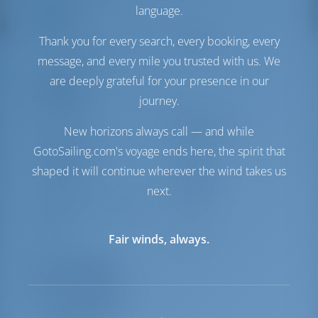
language.
Comfort
Thank you for every search, every booking, every
Toilet
Handmatig
Alleen koelkast
message, and every mile you trusted with us. We
are deeply grateful for your presence in our
Navigatie
journey.
Autopilot
Beschikbaar
New horizons always call — and while
Besturing
Steering Wheel
GotoSailing.com's voyage ends here, the spirit that
Kaartplotter
Cockpit
Boegschroef
Beschikbaar
shaped it will continue wherever the wind takes us
Dinghy
Inbegrepen
next.
Buitenboordmotor voor
Optioneel
Dinghy
Windas
Electrisch
Fair winds, always.
Uitrustingslijst
Extra uitrusting(en)
Noodsignalen