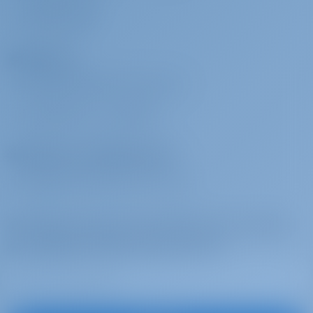
Serviettes de plage
€ 5 par
A payer à la
COMMENTAIRES
réservation
base
on request
Affréteurs
Linge de lit et
€ 10 par
A payer à la
POURQUOI RÉSERVER AVEC NOUS ?
serviettes
réservation
base
SE CONNECTER
/
S'INSCRIRE
supplémentaires
bed sheets and towels
Opérateurs d'affrètement
POURQUOI S'ASSOCIER AVEC NOUS ?
Location de yacht et location de bateau à Grèce,
Inscrivez-vous pour être inspiré, pour recevoir
Yacht à Voile
les meilleures offres et plus encore
le Delfios construit en 2008 est un yacht à voile idéal
pour vos vacances de rêve en yacht. Profitez de la
beauté de Grèce avec ce Ocean Star 56.1 situé dans
Grèce | Preveza | Preveza Marina