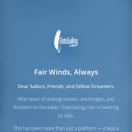
Couchettes pour l'équipage
1
WC/douche de l'équipage
1
Fair Winds, Always
Dear Sailors, Friends, and Fellow Dreamers,
Voiles
After years of sharing sunsets, anchorages, and
Voile de génois
Furling
Voile principale
Furling
freedom on the water, GotoSailing.com is lowering
its sails.
Salle des machines
This has been more than just a platform — it was a
Engine
160 Puissance