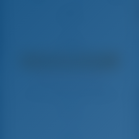
Delfios
Ocean Star 56.1 - Yacht à Voile
€
6,700
€ 5,135
par semaine
€ 1,565
Vous économiserez
avec GotoSailing.com
Réservé 6 semaines cette saison
Grèce | Preveza | Preveza Marina
Choisissez vos dates et réservez dès maintenant
Arrivée
Départ