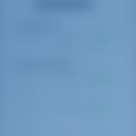
Afficher tous les équipements
TV
Extras obligatoires
Nettoyage final
€ 250 par
A payer à la
réservation
base
Suppléments Optionnels
Cuisinier
€ 190 par jour
A payer à la
base
on request
Hôtesse
€ 170 par jour
A payer à la
base
on request