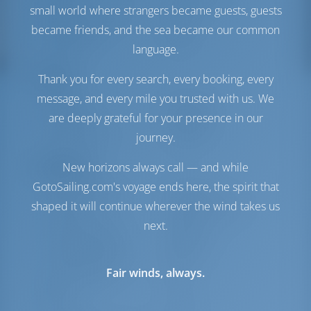
small world where strangers became guests, guests
Réservoir de carburant
780 lt
Réservoir d'eau
1200 lt
became friends, and the sea became our common
Générateur
1 kW
language.
Confort
Thank you for every search, every booking, every
message, and every mile you trusted with us. We
Toilette(s)
Electrique
are deeply grateful for your presence in our
Climatiseur
Disponible
Hotspot Internet
Optionnel
journey.
Navigation
New horizons always call — and while
GotoSailing.com's voyage ends here, the spirit that
Pilote automatique
Disponible
shaped it will continue wherever the wind takes us
Gouvernail
2 Steering Wheels
next.
Traceur de cartes
Cockpit
Propulseur d'étrave
Disponible
Canot pneumatique
Inclus
Fair winds, always.
Hors-bord pour
Inclus
dériveur
Guindeau
Manuel