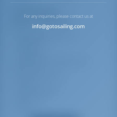
Liste des équipements
For any inquiries, please contact us at
Équipement(s) supplémentaire(s)
info@gotosailing.com
AIS
Bouteille de gaz supplémentaire
Cuisinière (Stove)
Eau chaude
Machine à glace
Ustensiles de cuisine (équipement de la
cuisine, couverts)
Machine à café Nespresso
Grille-pain
Linge de lit et serviettes
Capote de bimini
Capote
Pont en teck
Station d'accueil radio/iPod + USB