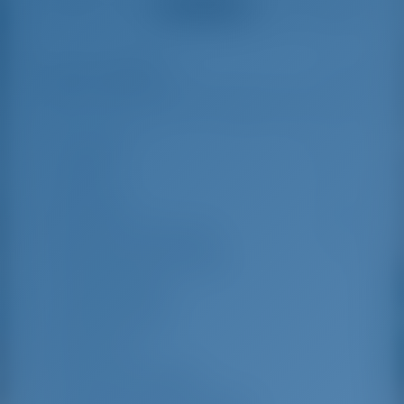
Voir tous les avis
great effort to help
even with questions
us out.
that went beyond the
actual topic, e.g.
parking possibilities
Mises en évidence
8
for car, insurance...
Especially without
any experience in
the field of yacht
Longueur
16.55 m
charter, it was very
reassuring to always
Poutre
5.1 m
be able to ask
Brouillon
2.05 m
someone. Clear
recommendation!
Année de construction
2008
Max. Places d'amarrage
11
Cabine double
5
Douche d'invité
5
WC invités
5
Cabines d'équipage
1