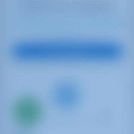
10
2024
15.35 m
4
4
4
830 lt
1040 lt
€ 6,412
À partir de
par semaine
Vue sur le bateau
Seulement
20%
acompte
paiement
Catamaran