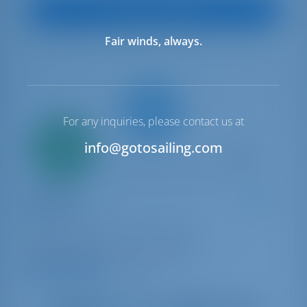
Vue sur le bateau
Fair winds, always.
For any inquiries, please contact us at
Seulement
20%
info@gotosailing.com
acompte
paiement
Catamaran
Kon-Tiki
Lagoon 450 F
Grèce | Preveza | Preveza Marina
Réservé 34 semaines cette saison
9.8 points