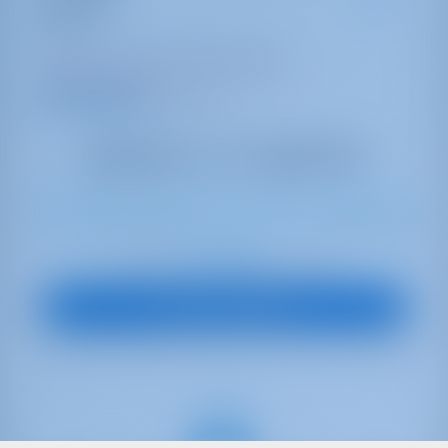
Laguana
Bali 4.8
Grèce | Corfou | D-Marin Gouvia
Réservé 38 semaines cette saison
9.8 points
12
2020
14.28 m
6
6
6
1000 lt
1000 lt
€ 4,360
À partir de
par semaine
Vue sur le bateau