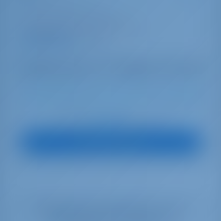
Sun Odyssey 519
Grèce | Paros | Paros Port
Réservé 41 semaines cette saison
9.8 points
10
2016
15.75 m
5
3
3
670 lt
260 lt
€ 2,422
À partir de
par semaine
Vue sur le bateau
Sélectionnez vos dates pour voir la