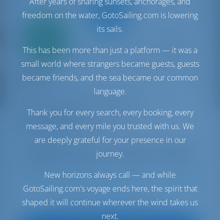
After years of sharing sunsets, anchorages, and
freedom on the water, GotoSailing.com is lowering
its sails.
Seulement
20%
acompte
This has been more than just a platform — it was a
paiement
small world where strangers became guests, guests
Yacht à voile
Spyros
became friends, and the sea became our common
Oceanis 51.1
language.
Grèce | Athènes | Lavrion Marina
Thank you for every search, every booking, every
Réservé 43 semaines cette saison
message, and every mile you trusted with us. We
9.8 points
are deeply grateful for your presence in our
journey.
New horizons always call — and while
11
2022
15.94 m
5
3
3
730 lt
400 lt
GotoSailing.com's voyage ends here, the spirit that
shaped it will continue wherever the wind takes us
€ 2,180
À partir de
par semaine
next.