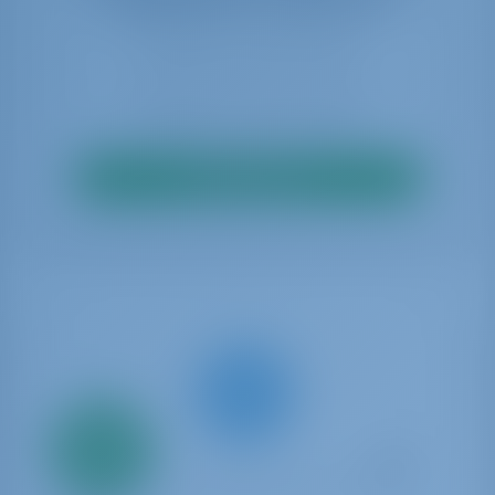
disponibilité en temps réel
Rechercher
Seulement
20%
acompte
paiement