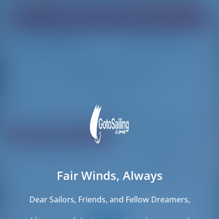
Trouvez le bateau de vos rêves !
Chargement
Chargement
Réinitialiser les filtres
Partager
Évaluation
Prix
Cabin
Longueur
Fair Winds, Always
2056 résultats trouvés
Dear Sailors, Friends, and Fellow Dreamers,