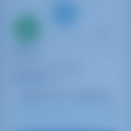
Seulement
20%
acompte
paiement
Catamaran
Moondance
Lagoon 46
Grèce | Athènes | Alimos Marina
Réservé 23 semaines cette saison
9.8 points
10
2023
13.99 m
4
4
4
600 lt
1040 lt
€ 4,199
À partir de
par semaine