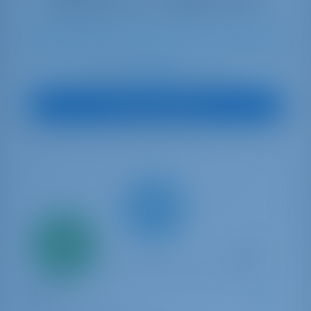
10
2019
13.96 m
4
4
4
700 lt
1040 lt
€ 3,391
À partir de
par semaine
Vue sur le bateau
Seulement
20%
acompte
paiement
Yacht à voile
Eva