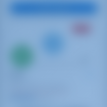
Vue sur le bateau
ÉQUIPAGE
Seulement
20%
acompte
paiement
Catamaran
Spring
Lagoon 51
Grèce | Athènes | Alimos Marina
Réservé 17 semaines cette saison
9.8 points