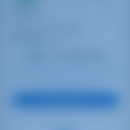
Catamaran
Equilibrium
Lagoon 42
Grèce | Corfou | D-Marin Gouvia
Réservé 39 semaines cette saison
9.8 points
10
2018
12.8 m
4
4
4
600 lt
400 lt
€ 2,664
À partir de
par semaine
Vue sur le bateau