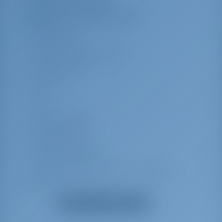
Équipement(s) supplémentaire(s)
Eau chaude
Lampe torche
Feux de navigation/position
Compas à main
Prises 12v
Four
VHF
Cuisinière (Stove)
Capote de bimini
Sondeur/Sondeur
Chargeur de batterie
Chaise de bosun (siège de sécurité) (chaise
de maître d'équipage)
Haut-parleurs extérieurs
Afficher tous les équipements
Échelle de bain