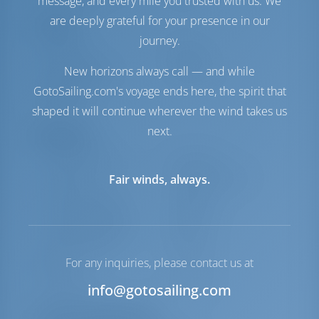
message, and every mile you trusted with us. We
are deeply grateful for your presence in our
Confort
journey.
Toilette(s)
Manuel
Hotspot Internet
Optionnel
New horizons always call — and while
Réfrigérateur
GotoSailing.com's voyage ends here, the spirit that
seulement
shaped it will continue wherever the wind takes us
next.
Navigation
Pilote automatique
Disponible
Fair winds, always.
Gouvernail
2 Steering Wheels
Traceur de cartes
Cockpit
Propulseur d'étrave
Disponible
Canot pneumatique
Inclus
Hors-bord pour
Optionnel
For any inquiries, please contact us at
dériveur
Guindeau
Electrique
info@gotosailing.com
Liste des équipements