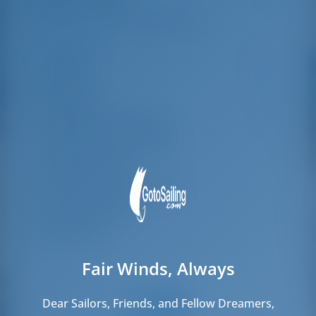
for car, insurance...
Especially without
any experience in
the field of yacht
Longueur
14.43 m
charter, it was very
reassuring to always
Poutre
4.49 m
be able to ask
Brouillon
2.24 m
someone. Clear
recommendation!
Année de construction
2018
Max. Places d'amarrage
10
Cabine double
4
Couchettes dans le salon
2
Douche d'invité
4
WC invités
4
Fair Winds, Always
Dear Sailors, Friends, and Fellow Dreamers,