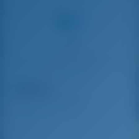
Partager avec
Location de bateaux à Athènes, Grèce
Albinez
Sun Odyssey 479 - Yacht à Voile