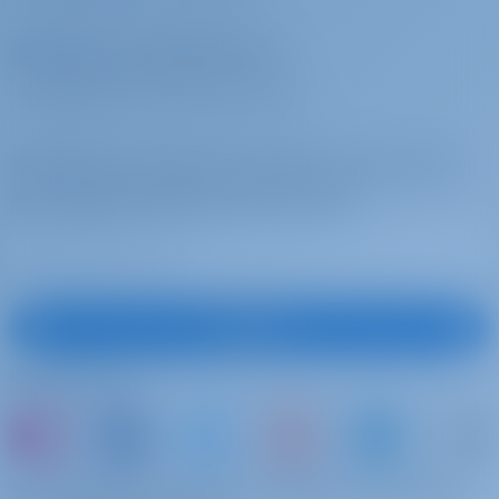
Opérateurs d'affrètement
POURQUOI S'ASSOCIER AVEC NOUS ?
Inscrivez-vous pour être inspiré, pour recevoir
les meilleures offres et plus encore
S'abonner
Suivez-nous
ou simplement réserver un bateau et partager