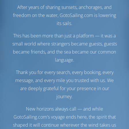
After years of sharing sunsets, anchorages, and
freedom on the water, GotoSailing.com is lowering
its sails.
This has been more than just a platform — it was a
Voiles
small world where strangers became guests, guests
became friends, and the sea became our common
Voile de génois
Furling
language.
Voile principale
Furling
Voile supplémentaire
Gennaker
(Optionnel)
Thank you for every search, every booking, every
Salle des machines
message, and every mile you trusted with us. We
are deeply grateful for your presence in our
Engine
85 Puissance
journey.
Réservoir de carburant
240 lt
Réservoir d'eau
615 lt
New horizons always call — and while
GotoSailing.com's voyage ends here, the spirit that
Confort
shaped it will continue wherever the wind takes us
Toilette(s)
Manuel