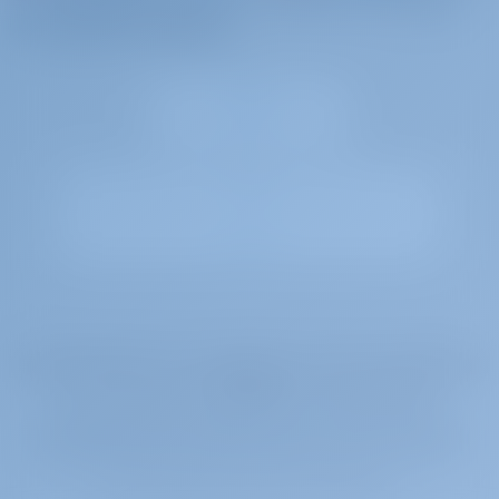
vos propres souvenirs
Gotosailing.com B.V. est inscrit au registre du commerce de la Chambre de
Commerce de Rotterdam, aux Pays-Bas, sous le numéro d'enregistrement
72179376.
Le numéro d'immatriculation à la TVA est NL859017588B01.
créé par des marins pour des marins
Frigg | Copyright © 2026-2031 GotoSailing.com