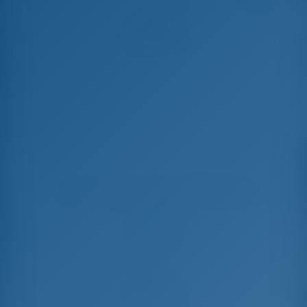
Albinez
Sun Odyssey 479 - Yacht à Voile
Choisissez vos dates et réservez dès maintenant
Arrivée
Départ