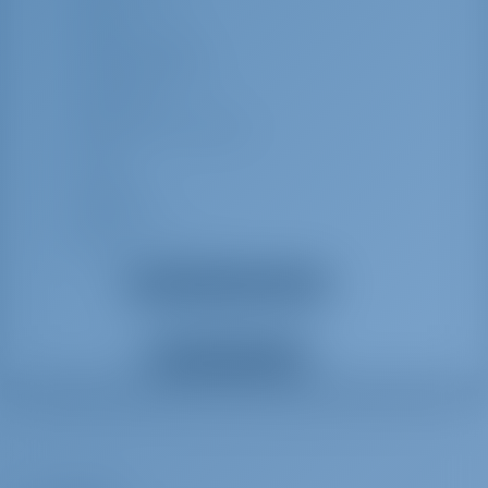
Glacière
Capote de bimini
Prise de quai 220 V
Station DSC
Haut-parleurs extérieurs
Treuil
Compas
Chauffe-eau
Réservoir d'eau noir
Instrument de mesure du
Afficher tous les équipements
vent/Anémomètre
Douche de cockpit/de poupe
Lecteur CD radio
Afficher tous les extras
Tridata
Batteries de service
Table de cockpit
Ouvertures pour les rambardes des deux