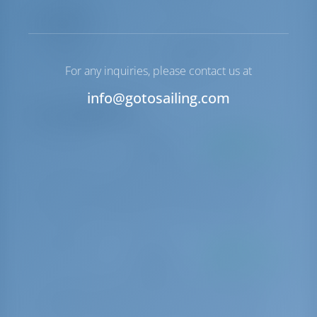
Navigation
Gouvernail
Steering Wheel
Guindeau
Manuel
For any inquiries, please contact us at
info@gotosailing.com
Extras obligatoires
Paquet charter
€ 250 par
A payer à la
réservation
base
Charter package 3-5 cabin (includes welcome kit, end cleaning, bed
linen & towels - one set/person/week, extra gas bottle, dinghy,
outboard engine, 10GB WiFi, water and electricity at home-base)
Paquet charter
€ 300 par
A payer à la
réservation
base
Charter package 4-6 cabin (includes welcome kit, end cleaning, bed
linen & towels - one set/person/week, extra gas bottle, dinghy,