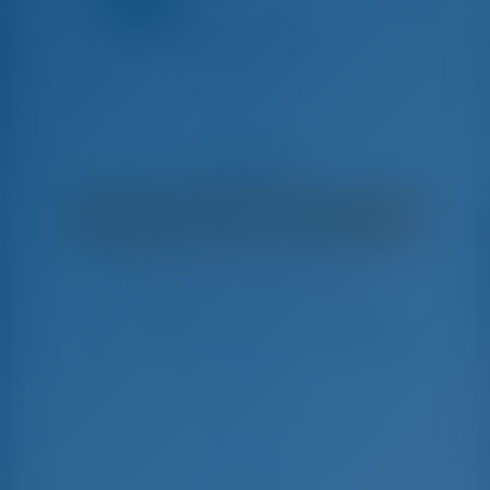
ALBERTINA
Lagoon 42 - Catamaran
€
3,900
€ 3,517
par semaine
€ 383
Vous économiserez
avec GotoSailing.com
Réservé 9 semaines cette saison
Grèce | Lefkas | D-Marin Lefkas
Choisissez vos dates et réservez dès maintenant
Arrivée
Départ