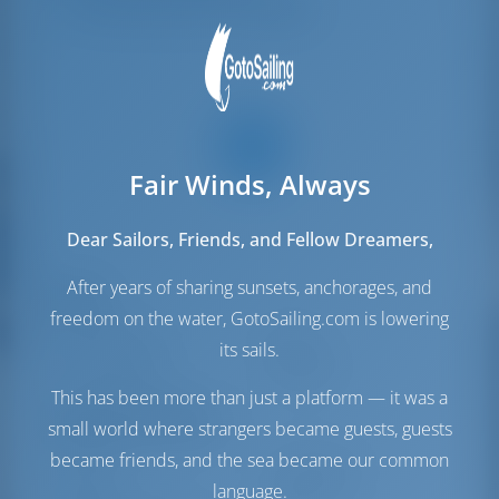
Couchettes pour l'équipage
1
Fair Winds, Always
Dear Sailors, Friends, and Fellow Dreamers,
After years of sharing sunsets, anchorages, and
Voiles
freedom on the water, GotoSailing.com is lowering
Furling
Voile de génois
its sails.
Full Batten
Voile principale
This has been more than just a platform — it was a
Salle des machines
small world where strangers became guests, guests
became friends, and the sea became our common
50 Puissance
Moteur-1
language.
50 Puissance
Moteur-2