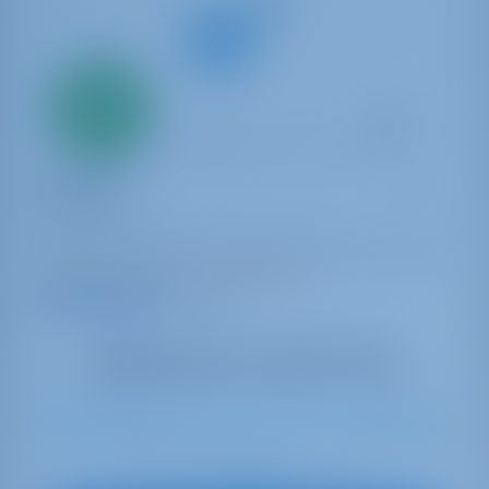
Seulement
20%
acompte
paiement
Yacht à voile
Olimpia
Dufour 530
Italie | Cannigione | Albatros Marina di Cannigione
Réservé 21 semaines cette saison
9.4 points
13
2025
16 m
5
4
4
740 lt
440 lt
€ 3,430
À partir de
par semaine