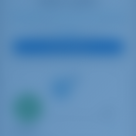
12
2025
12.8 m
4
5
5
600 lt
400 lt
€ 3,750
À partir de
par semaine
Vue sur le bateau
Seulement
20%
acompte
paiement
Yacht à voile
Giovanna