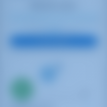
11
2019
15.75 m
4
4
2
724 lt
240 lt
€ 2,397
À partir de
par semaine
Vue sur le bateau
Seulement
20%
acompte
paiement
Yacht à voile