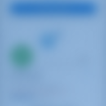
Vue sur le bateau
Seulement
20%
acompte
paiement
Yacht à voile
In A Silent Way
Sun Odyssey 519
Italie | Tropea | Tropea Port
Réservé 19 semaines cette saison
9.4 points