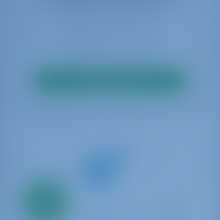
disponibilité en temps réel
Rechercher
Seulement
20%
acompte
paiement