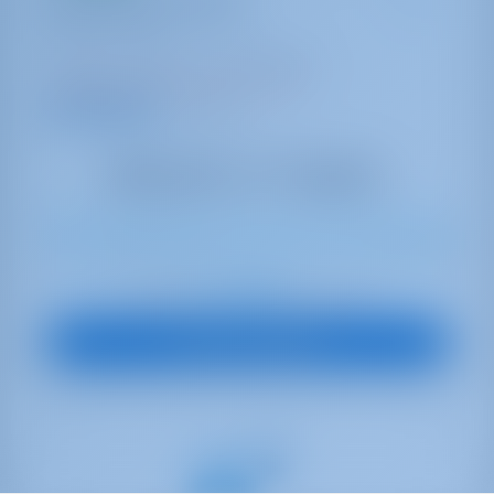
Santa Maria Novella
Dufour 520 GL
Italie | Livourne | Porto di Cecina
Réservé 8 semaines cette saison
9.4 points
10
2018
15.2 m
4
2
2
720 lt
450 lt
€ 3,420
À partir de
par semaine
Vue sur le bateau