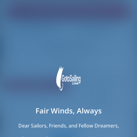
Trouvez le bateau de vos rêves !
Chargement
Chargement
Réinitialiser les filtres
Partager
Évaluation
Prix
Cabin
Longueur
Fair Winds, Always
895 résultats trouvés
Dear Sailors, Friends, and Fellow Dreamers,