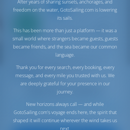
After years of sharing sunsets, anchorages, and
freedom on the water, GotoSailing.com is lowering
its sails.
Seulement
20%
acompte
This has been more than just a platform — it was a
paiement
small world where strangers became guests, guests
Catamaran
Gemini
became friends, and the sea became our common
Lagoon 46
language.
Italie | Olbia | Golfo Aranci Marina dell'Isola
Thank you for every search, every booking, every
Réservé 23 semaines cette saison
message, and every mile you trusted with us. We
9.5 points
are deeply grateful for your presence in our
journey.
New horizons always call — and while
11
2024
13.99 m
4
4
4
600 lt
1040 lt
GotoSailing.com's voyage ends here, the spirit that
shaped it will continue wherever the wind takes us
€ 3,171
À partir de
par semaine
next.