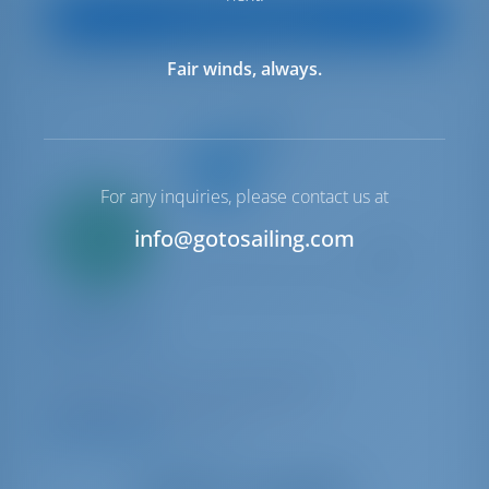
Vue sur le bateau
Fair winds, always.
For any inquiries, please contact us at
Seulement
20%
info@gotosailing.com
acompte
paiement
Catamaran
Senza Sosta
Lagoon 42
Italie | Portorosa | Portorosa Marina
Réservé 21 semaines cette saison
9.5 points