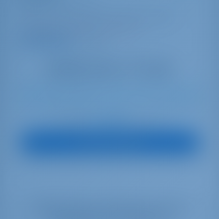
Bavaria Cruiser 46
Italie | Olbia | Golfo Aranci Marina dell'Isola
Réservé 14 semaines cette saison
9.5 points
9
2025
14.4 m
4
3
3
350 lt
210 lt
€ 1,803
À partir de
par semaine
Vue sur le bateau
Sélectionnez vos dates pour voir la