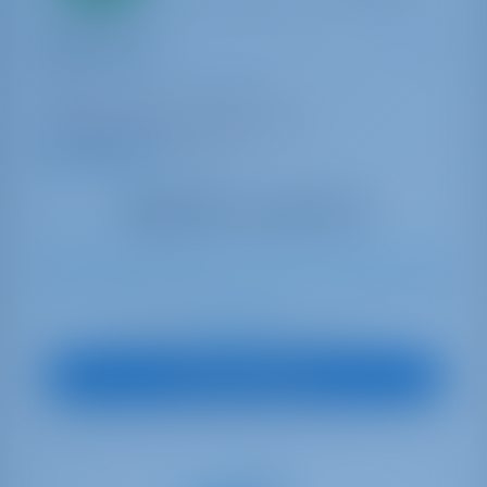
Catamaran
Easy to love
Lagoon 42
Italie | Tropea | Tropea Port
Réservé 12 semaines cette saison
9.4 points
11
2022
12.8 m
4
4
4
600 lt
400 lt
€ 3,516
À partir de
par semaine
Vue sur le bateau