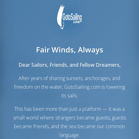
Fair Winds, Always
Voiles
Dear Sailors, Friends, and Fellow Dreamers,
Voile de génois
Self Tacking
After years of sharing sunsets, anchorages, and
Voile principale
Furling
freedom on the water, GotoSailing.com is lowering
Salle des machines
its sails.
Volvo Penta D2-75
75 Puissance
This has been more than just a platform — it was a
Réservoir de carburant
250 lt
small world where strangers became guests, guests
Réservoir d'eau
530 lt
became friends, and the sea became our common
Panneau solaire
1 kW
language.
Fabricant d'eau
1 lt/hr