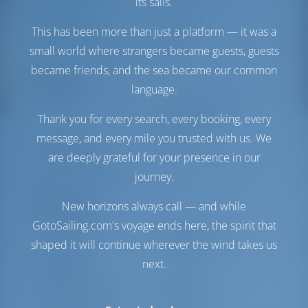
its sails.
Двигатель-1
30 Л.С
Двигатель-2
30 Л.С
This has been more than just a platform — it was a
Топливный бак
660 л
small world where strangers became guests, guests
Бак с пресной водой
400 л
became friends, and the sea became our common
Комфорт
language.
Гальюн
С электрической
Thank you for every search, every booking, every
откачкой
message, and every mile you trusted with us. We
Инвертор
Доступно
are deeply grateful for your presence in our
Холодильник +
Морозильная камера
journey.
Навигация
New horizons always call — and while
GotoSailing.com's voyage ends here, the spirit that
Автопилот
Доступно
shaped it will continue wherever the wind takes us
Управление
Steering Wheel
next.
штурвалом
Чартплоттер
Кокпит
Надувная лодка
Включено