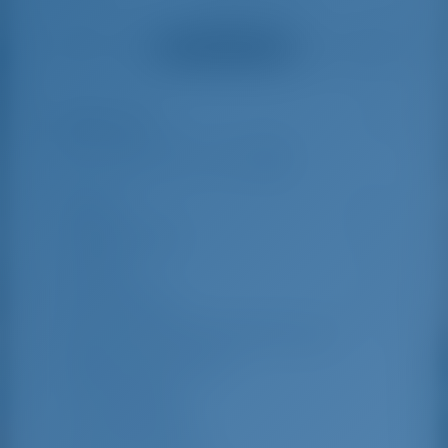
have been very
Gotosailing. They
helpful and made a
were very helpful
Смотреть все отзывы
great effort to help
even with questions
us out.
that went beyond the
actual topic, e.g.
parking possibilities
Особенности
5
for car, insurance...
Especially without
any experience in
the field of yacht
Длина
11.78 m
charter, it was very
reassuring to always
Ширина яхты
6.46 m
be able to ask
Осадка
1.1 m
someone. Clear
recommendation!
Год выпуска
2024
Макс. Количество спальных мест
8
Двухместная каюта
4
Гостевой душ
2
Гостевой туалет
2