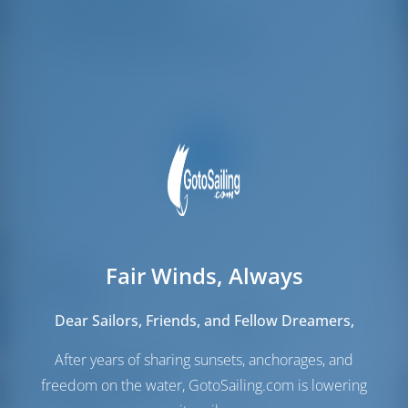
Каюты экипажа
1
Спальные места экипажа
1
Fair Winds, Always
Паруса
Стаксель
Furling
Dear Sailors, Friends, and Fellow Dreamers,
Грот
Full Batten
After years of sharing sunsets, anchorages, and
Моторный отсек
freedom on the water, GotoSailing.com is lowering