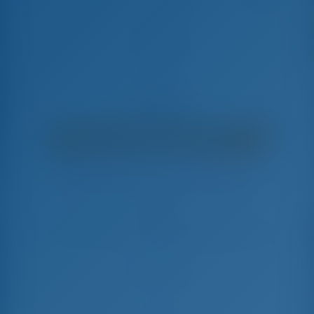
Julija
Bali Catsmart - Катамаран
€
7,240
€ 6,878
в неделю
€ 362
Вы сэкономите
с GotoSailing.com
Забронировано 21 недель в этом сезоне
Хорватия | Дубровник | ACI Marina
Dubrovnik
Выберите даты и забронируйте прямо сейчас
Заезд