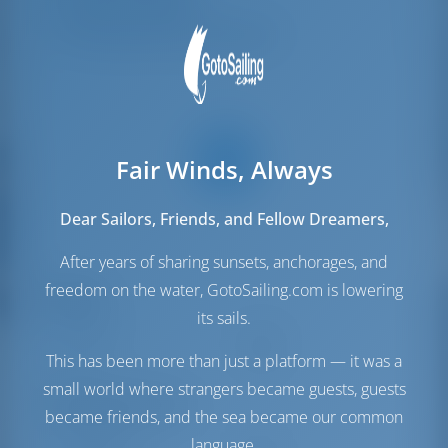
Каюты экипажа
2
Спальные места экипажа
2
Fair Winds, Always
Dear Sailors, Friends, and Fellow Dreamers,
After years of sharing sunsets, anchorages, and
freedom on the water, GotoSailing.com is lowering
Паруса
its sails.
Стаксель
Furling
Грот
Furling
This has been more than just a platform — it was a
small world where strangers became guests, guests
Моторный отсек
became friends, and the sea became our common
Двигатель-1
57 Л.С
language.