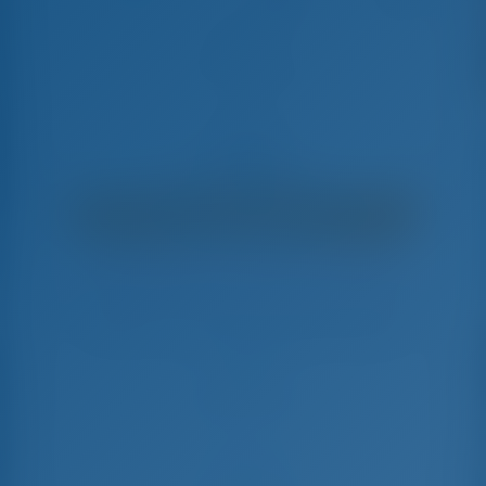
Almar
Dufour 460 GL - Парусная яхта
€
4,450
€ 3,331
в неделю
€ 1,119
Вы сэкономите
с GotoSailing.com
Забронировано 15 недель в этом сезоне
Хорватия | Шибенник | D-Marin Mandalina
Выберите даты и забронируйте прямо сейчас
Заезд
Выезд