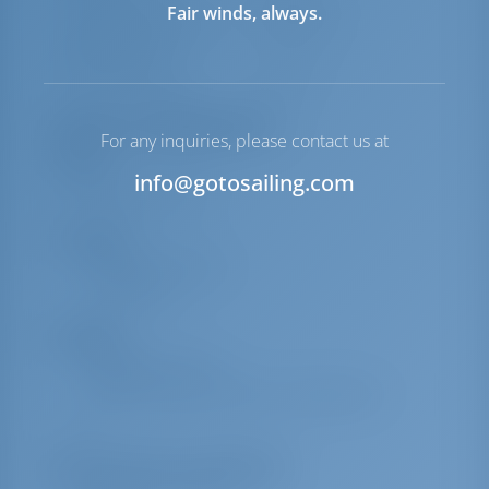
Fair winds, always.
Подвесной мотор для
Включено
надувной лодки
Якорная лебедка
Ручной
Перечень оборудования
For any inquiries, please contact us at
Палуба
info@gotosailing.com
Столик кокпита
Интерьер
Постельное белье
Полотенца
Комфорт
Подушки кокпита
Приветственная корзина с фруктами и
узо
Дополнительное снаряжение