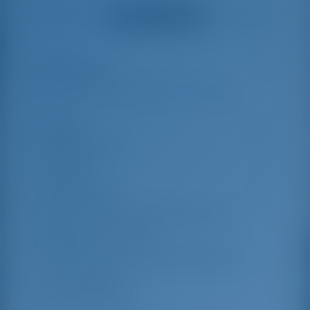
helpful and made a
were very helpful
Смотреть все отзывы
great effort to help
even with questions
us out.
that went beyond the
actual topic, e.g.
parking possibilities
Особенности
6
for car, insurance...
Especially without
any experience in
the field of yacht
Длина
14.15 m
charter, it was very
reassuring to always
Ширина яхты
4.5 m
be able to ask
Осадка
2.2 m
someone. Clear
recommendation!
Год выпуска
2017
Макс. Количество спальных мест
10
Двухместная каюта
4
Спальные места в кают-компании
2
Гостевой душ
4
Гостевой туалет
4