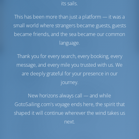
its sails.
Топливный бак
250 л
Бак с пресной водой
530 л
This has been more than just a platform — it was a
small world where strangers became guests, guests
Комфорт
became friends, and the sea became our common
Гальюн
Ручной
language.
Точка доступа в
Включено
Интернет
Thank you for every search, every booking, every
Холодильник
message, and every mile you trusted with us. We
are deeply grateful for your presence in our
Навигация
journey.
Автопилот
Доступно
Управление
2 Steering Wheels
New horizons always call — and while
штурвалом
GotoSailing.com's voyage ends here, the spirit that
Чартплоттер
Кокпит
shaped it will continue wherever the wind takes us
Носовое
Доступно
next.
подруливающее
устройство
Надувная лодка
Включено