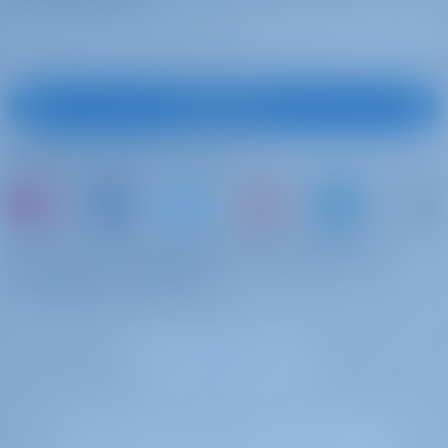
Чартер яхт и аренда лодок Хорватия, Парусная
яхта
Яхта Almar, построенная в 2017 году, является
отличным Парусная яхта для чартерного отдыха на
Подписаться
яхте вашей мечты. Насладитесь прекрасной Хорватия
с этой Dufour 460 GL, расположенной в
Хорватия |
Подписывайтесь на нас
Шибенник | D-Marin Mandalina
или просто арендуйте яхту и поделитесь
собственным опытом