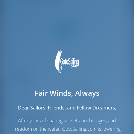
Паруса
Стаксель
Furling
Fair Winds, Always
Грот
Full Batten
Дополнительный
Генакер
(Включено)
Dear Sailors, Friends, and Fellow Dreamers,
парус
After years of sharing sunsets, anchorages, and
Моторный отсек
freedom on the water, GotoSailing.com is lowering
Engine
75 Л.С