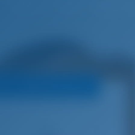
русский
Избранное
Войти
а
Условия бронирования
n 42
€
7,750