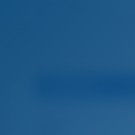
Информация о яхте
Домашняя страница
Чартер яхт и аренда л
Чартер яхт и аренда лодок Афины, Греция
All In