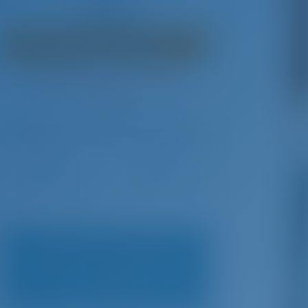
€ 5,940
в неделю
€ 1,810
Вы сэкономите
 - Ноя 7, 2026
с GotoSailing.com
 2,741
Забронировано 20 недель в этом
сезоне
Греция | Афины | Olympic Marina
Выберите даты и забронируйте прямо сейчас
Заезд
Выезд
Самая низкая цена
Апрель 4 - Апрель 11
€ 2,669