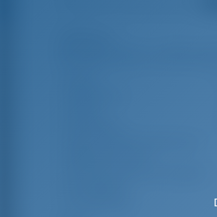
Смо
Особенности
Длина
1
Ширина яхты
Осадка
1
Год выпуска
Макс. Количество спальных мест
Двухместная каюта
Спальные места в кают-компании
Гостевой душ
Гостевой туалет