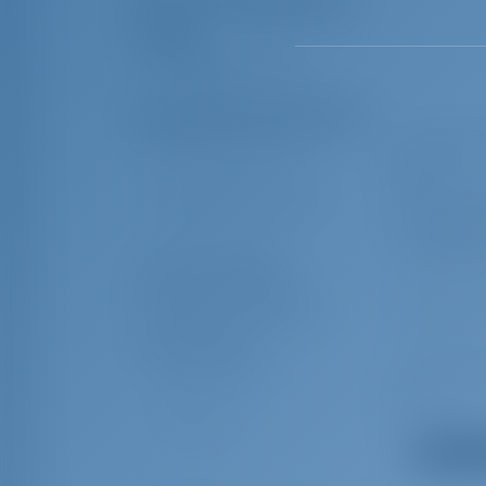
Перечень оборудования
Комфорт
Подушки кокпита
Дополнительное снаряжение
Ремни безопасности
Аварийны
EPIRB
спасательные жилеты
Аварийны
сигнальных 
Аптечка первой
Туманный
медицинской помощи
Spare anchor (Reserve,
Набор ин
Auxiliary anchor)
Огнетушитель
Радиолок
отражатель
Лейзи бэг
Цепной сч
управления
Показать
Зарядное устройство для
Горячая в