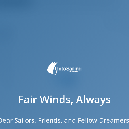
треть все отзывы
Clear recommendation!
8
2.8 m
7.7 m
.25 m
2020
10
4
Fair Winds, Always
2
4
Dear Sailors, Friends, and Fellow Dreamers
4