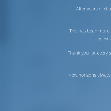
Паруса
After years of s
Стаксель
Furling
Грот
Full Batten
This has been more 
guests
Thank you for every s
Комфорт
Гальюн
С электрической
New horizons always 
откачкой
Кондиционер
Доступно
Инвертор
Доступно