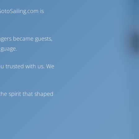
otoSailing.com is
ngers became guests,
nguage.
ou trusted with us. We
he spirit that shaped