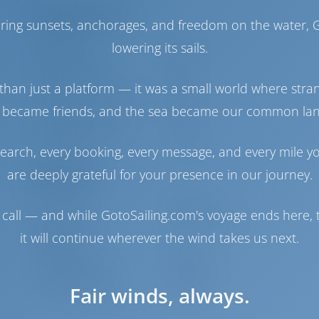
Моторный отсек
haring sunsets, anchorages, and freedom on the water, G
Двигатель-1
57 Л.С
lowering its sails.
Двигатель-2
57 Л.С
Топливный бак
600 л
than just a platform — it was a small world where stra
Бак с пресной водой
600 л
 became friends, and the sea became our common la
Генератор
1 кВт
Солнечная батарея
1 кВт
Опреснитель
1 л/час
earch, every booking, every message, and every mile y
are deeply grateful for your presence in our journey.
Навигация
Автопилот
Доступно
call — and while GotoSailing.com's voyage ends here, t
Управление
Steering Wheel
it will continue wherever the wind takes us next.
штурвалом
Чартплоттер
Кокпит
Надувная лодка
Включено
Якорная лебедка
Ручной
Fair winds, always.