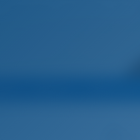
Домашняя страница
Пункты назначения
Блог
Марина
Оператор
Все яхты оператор
одок Греция
Афины
White Blue Seas
Катамаран
All In - Lagoo