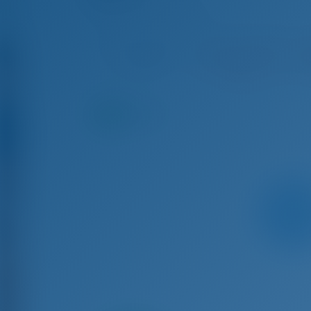
Lagoon 42 - Катамаран
Сен 26 - Окт 3, 2026
Окт 3 - Окт 10, 2026
Окт
€ 5,940
Забронирова
З
но
9.4
баллы