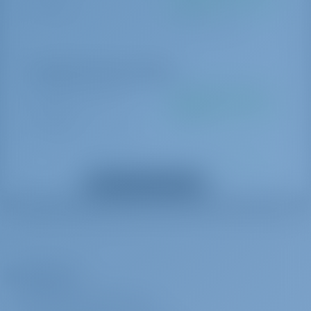
налог
Радио
на базе
Устройство для подачи сигнала бедствия
Tourist Tax/per person (This extra is charged per person)
Постельное белье
Полотенца
Дополнительные опции
Радиолокационный отражатель
Флаги
APA (авансовый
% 30
Должен быть оплачен
платеж)
Ремни безопасности
на базе
спасательные жилеты
APA 30% from charter price
Спасательный круг
Трансфер
€ 200 за
Должен быть оплачен
Spare anchor (Reserve, Auxiliary anchor)
бронирование
на базе
Показать все дополнения
Транцевые плиты
Transfer from Airport Zadar
Морские навигационные карты
Кранцы
Трансфер
€ 600 за
Должен быть оплачен
Леерное ограждение
бронирование
на базе
Радар
Transfer from Airport Zagreb
Компания
Ледогенератор
Посудомоечная машина
О САЙТЕ GOTOSAILING.COM
Трансфер
€ 170 за
Должен быть оплачен