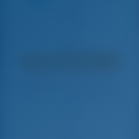
Alibaba
Azimut 60 - Моторная яхта
€
29,250
€ 27,114
в неделю
€ 2,136
Вы сэкономите
с GotoSailing.com
Забронировано 10 недель в этом сезоне
Хорватия | Шибенник | D-Marin Mandalina
Выберите даты и забронируйте прямо сейчас
Заезд
Выезд