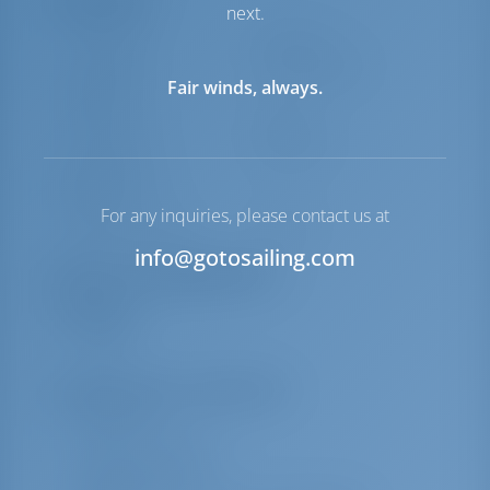
Навигация
next.
Автопилот
Доступно
Управление
Steering Wheel
Fair winds, always.
штурвалом
Чартплоттер
Кокпит
Носовое
Доступно
подруливающее
устройство
For any inquiries, please contact us at
Якорная лебедка
Ручной
info@gotosailing.com
Перечень оборудования
Навигация
УКВ
Дополнительное снаряжение
Прожектор
Лаг / Лот / Скорость
Подводный свет