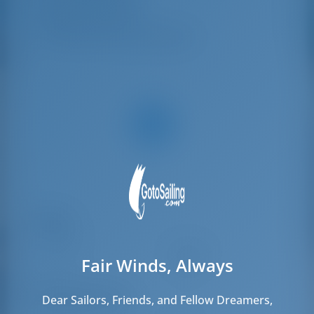
Каюты экипажа
2
Спальные места экипажа
2
Паруса
Стаксель
Standard
Fair Winds, Always
Грот
Standard
Моторный отсек
Dear Sailors, Friends, and Fellow Dreamers,