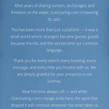
Двигатель-1 Volvo
588 Л.С
After years of sharing sunsets, anchorages, and
Penta
freedom on the water, GotoSailing.com is lowering
Двигатель-2 Volvo
588 Л.С
its sails.
Penta
Топливный бак
2800 л
This has been more than just a platform — it was a
Бак с пресной водой
750 л
small world where strangers became guests, guests
Генератор
1 кВт
became friends, and the sea became our common
Опреснитель
1 л/час
language.
Комфорт
Thank you for every search, every booking, every
Гальюн
Ручной
message, and every mile you trusted with us. We
Кондиционер
Доступно
are deeply grateful for your presence in our
Точка доступа в
Включено
journey.
Интернет
Инвертор
Доступно
New horizons always call — and while
Холодильник +
GotoSailing.com's voyage ends here, the spirit that
Морозильная камера
shaped it will continue wherever the wind takes us