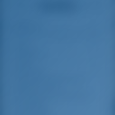
helpful and made a
were very helpful
Смотреть все отзывы
great effort to help
even with questions
us out.
that went beyond the
actual topic, e.g.
parking possibilities
Особенности
8
for car, insurance...
Especially without
any experience in
the field of yacht
Длина
18.25 m
charter, it was very
reassuring to always
Ширина яхты
5.05 m
be able to ask
Осадка
1.46 m
someone. Clear
recommendation!
Год выпуска
2022
Макс. Количество спальных мест
8
Двухместная каюта
3
Спальные места в кают-компании
2
Гостевой душ
3
Гостевой туалет
3