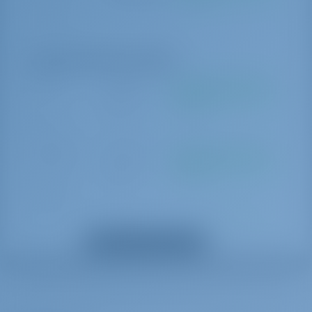
Транзит лог
Дополнительные опции
Хостес
€ 170 в
Должен быть оплачен
день
на базе
Хостес
Шкиппер
€ 210 в
Должен быть оплачен
день
на базе
Шкиппер
Хостес
€ 190 в
Должен быть оплачен
день
на базе
Показать все дополнения
Хостес
Раняя приемка
€ 100 за
Должен быть оплачен
яхты
бронирование
на базе