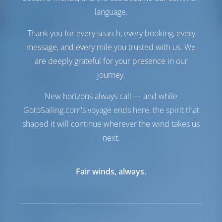
Солнечная батарея
1 кВт
language.
Комфорт
Thank you for every search, every booking, every
Гальюн
С электрической
message, and every mile you trusted with us. We
откачкой
are deeply grateful for your presence in our
journey.
Навигация
Автопилот
Доступно
New horizons always call — and while
Управление
2 Steering Wheels
GotoSailing.com's voyage ends here, the spirit that
штурвалом
shaped it will continue wherever the wind takes us
Надувная лодка
Включено
next.
Подвесной мотор для
Включено
надувной лодки
Якорная лебедка
С электрической
Fair winds, always.
откачкой
Перечень оборудования
Палуба