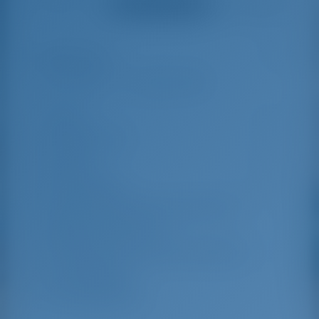
Смотреть все отзывы
great effort to help
even with questions
us out.
that went beyond the
actual topic, e.g.
parking possibilities
Особенности
5
for car, insurance...
Especially without
any experience in
the field of yacht
Длина
12.4 m
charter, it was very
reassuring to always
Ширина яхты
4.17 m
be able to ask
Осадка
2.1 m
someone. Clear
recommendation!
Год выпуска
2021
Макс. Количество спальных мест
8
Двухместная каюта
3
Спальные места в кают-компании
2
Гостевой душ
2
Гостевой туалет
2