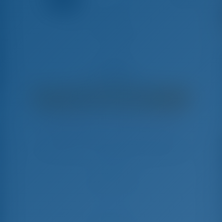
Alexa
Hanse 418 - Парусная яхта
€
3,565
€ 2,893
в неделю
€ 672
Вы сэкономите
с GotoSailing.com
Забронировано 19 недель в этом сезоне
Греция | Афины | Olympic Marina
Выберите даты и забронируйте прямо сейчас
Заезд
Выезд