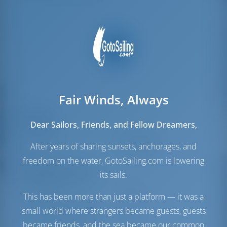
Fair Winds, Always
Паруса
Dear Sailors, Friends, and Fellow Dreamers,
Стаксель
Self Tacking
After years of sharing sunsets, anchorages, and
Грот
Full Batten
freedom on the water, GotoSailing.com is lowering
Моторный отсек
its sails.
yanmar
57 Л.С
This has been more than just a platform — it was a
Топливный бак
160 л
small world where strangers became guests, guests
Бак с пресной водой
295 л
became friends, and the sea became our common