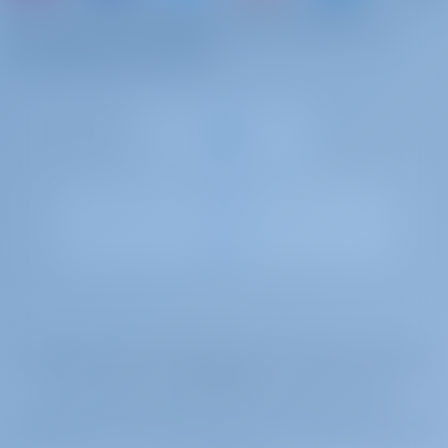
или просто арендуйте яхту и поделитесь
собственным опытом
Gotosailing.com B.V. зарегистрирован в торговом реестре Торговой
палаты в Роттердаме, Нидерланды, под регистрационным номером
72179376.
Налоговый регистрационный номер – NL859017588B01.
создан яхтсменами для влюбленных