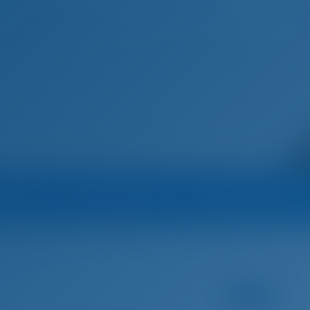
Домашняя страница
Пункты назначения
Блог
Марина
Оператор
Все яхты оператор
одок Испания
Пальма-де-Майорка
Pitter Yachtcharter - Nautic A
орка, Испания