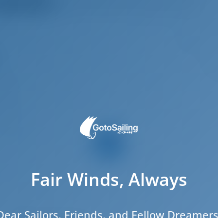
треть все отзывы
Clear recommendation!
7
.31 m
.98 m
.05 m
2024
7
3
Fair Winds, Always
1
2
2
Dear Sailors, Friends, and Fellow Dreamers