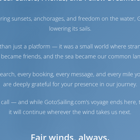
Моторный отсек
haring sunsets, anchorages, and freedom on the water, G
Engine
40 Л.С
Топливный бак
210 л
lowering its sails.
Бак с пресной водой
360 л
than just a platform — it was a small world where stra
Навигация
 became friends, and the sea became our common la
Автопилот
Доступно
Управление
2 Steering Wheels
earch, every booking, every message, and every mile y
штурвалом
Чартплоттер
Кокпит
are deeply grateful for your presence in our journey.
Носовое
Доступно
подруливающее
call — and while GotoSailing.com's voyage ends here, t
устройство
it will continue wherever the wind takes us next.
Надувная лодка
Включено
Подвесной мотор для
Опционально
надувной лодки
Якорная лебедка
С электрической
Fair winds, always.