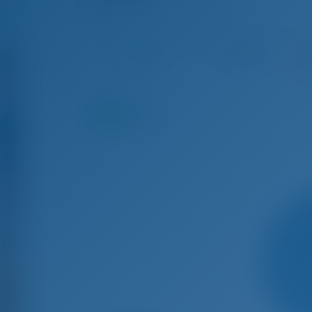
Bavaria C38 - Парусная яхта
Авг 22 - Авг 29, 2026
Авг 29 - Сен 5, 2026
Сен
€ 4,701
€ 4,178
З
9.3
баллы