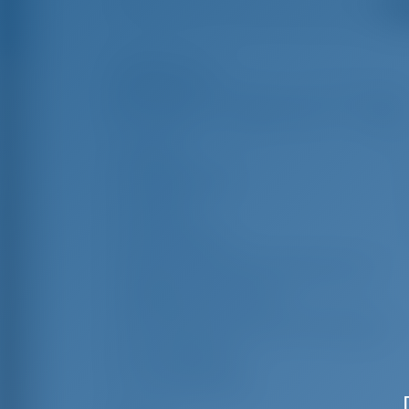
Смо
Особенности
Длина
11
Ширина яхты
3
Осадка
2
Год выпуска
Макс. Количество спальных мест
Двухместная каюта
Спальные места в кают-компании
Гостевой душ
Гостевой туалет