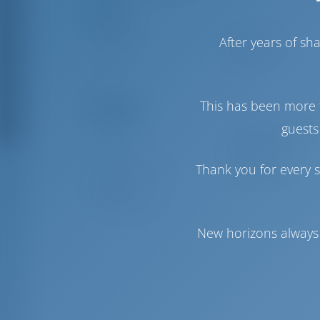
Паруса
After years of s
Стаксель
Self Tacking
Грот
Furling
This has been more 
Комфорт
guests
Гальюн
С электрической
откачкой
Thank you for every s
Точка доступа в
Опционально
Интернет
Холодильник
New horizons always 