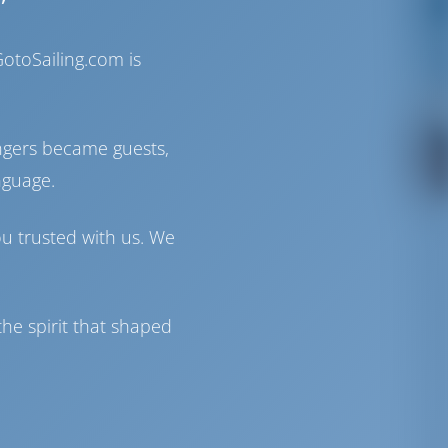
otoSailing.com is
ngers became guests,
nguage.
ou trusted with us. We
he spirit that shaped