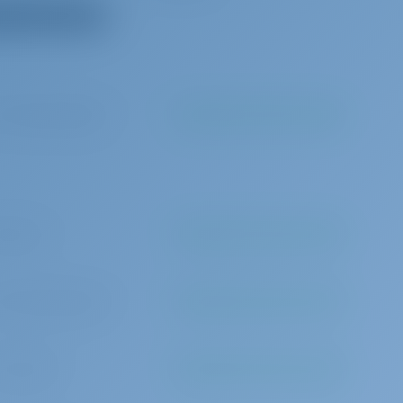
hor)
 все оборудование
 труба
Водяной шланг
ль сетей
Зарядное устройство для
я
аккумулятора
 тент
Радио
0 за бронирование
Должен быть оплачен на базе
кокпит
складной 3-х лопастной
винт
игнальный шар
USB-разъем
я беседка
Подушки кокпита
0 в день
Должен быть оплачен на базе
душ в кокпите/
Насос для шлюпки
е радиомаяки
Кранцы
0 за бронирование
Должен быть оплачен на базе
первой
Леерная защитная сетка
й помощи
 в неделю
Должен быть оплачен на базе