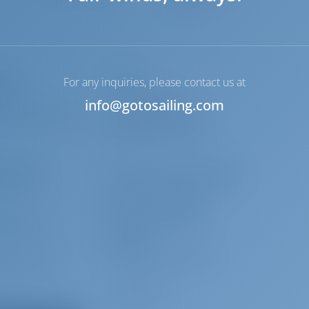
откачкой
 горн
Трап
For any inquiries, please contact us at
ани
Горячая вода
info@gotosailing.com
 принадлежности
спасательный буй +
сигнальнальный огонь
ьный плот
Лаг / Лот / Скорость/ Ветер
е тросы
Морские навигационные
карты и путеводитель
динамики
Радиолокационный
отражатель
кий кранец
Набор инструментов
or (Reserve,
Прожектор