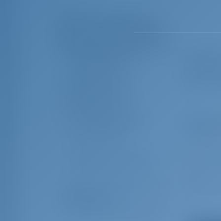
Перечень оборудования
Дополнительное снаряжение
Проблесковый огонь
Туманный
Газовые баллоны
План гав
Рабочее колесо,
Кухонные
клиновидный ремень,
масляный фильтр
спасательные жилеты
Спасател
Основной якорь
Швартовы
Комплект для навигации
Внешние 
Ящик с инструментами для
Сферичес
ремонта динги
Береговое соединение 220
Spare anch