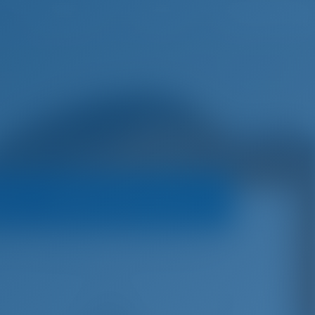
русский
Избранное
Войти
а
Условия бронирования
lliance
Парусная яхта
Alesia - Bavaria C38
€
6,250