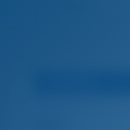
Информация о яхте
Домашняя страница
Чартер яхт и аренда л
Чартер яхт и аренда лодок Пальма-де-Май
Alesia