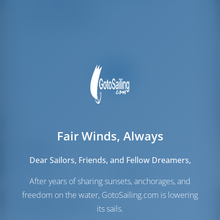
Гостевой душ
2
Гостевой туалет
2
Fair Winds, Always
Паруса
Dear Sailors, Friends, and Fellow Dreamers,
Стаксель
Furling
Грот
Full Batten
After years of sharing sunsets, anchorages, and
freedom on the water, GotoSailing.com is lowering
Моторный отсек
its sails.
Engine
54 Л.С