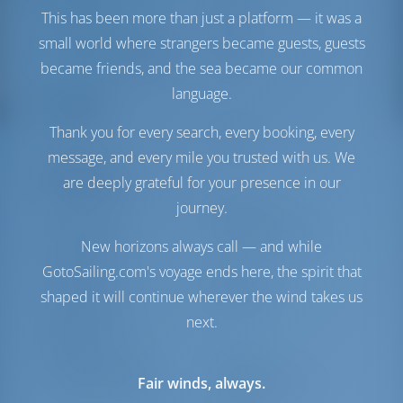
This has been more than just a platform — it was a
Топливный бак
200 л
small world where strangers became guests, guests
Бак с пресной водой
570 л
Солнечная батарея
1 кВт
became friends, and the sea became our common
language.
Комфорт
Thank you for every search, every booking, every
Гальюн
Ручной
message, and every mile you trusted with us. We
Навигация
are deeply grateful for your presence in our
journey.
Автопилот
Доступно
Управление
2 Steering Wheels
New horizons always call — and while
штурвалом
GotoSailing.com's voyage ends here, the spirit that
Чартплоттер
Кокпит
shaped it will continue wherever the wind takes us
Носовое
Доступно
подруливающее
next.
устройство
Надувная лодка
Включено
Fair winds, always.
Якорная лебедка
С электрической