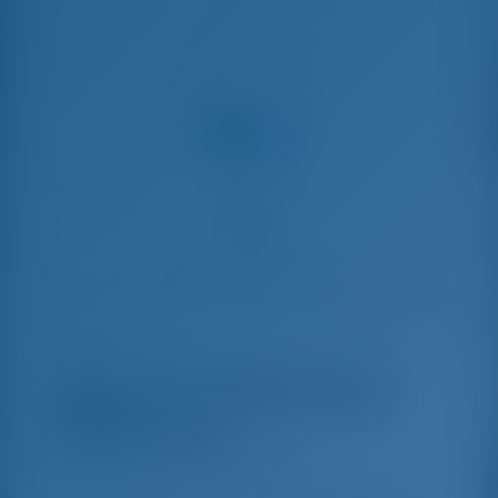
Выезд
Поделиться с
Чартер яхт и аренда лодок Пальма-де-
Майорка, Испания
Alboran XXXIV Nini
(Majorca)
Oceanis 45 - Парусная яхта