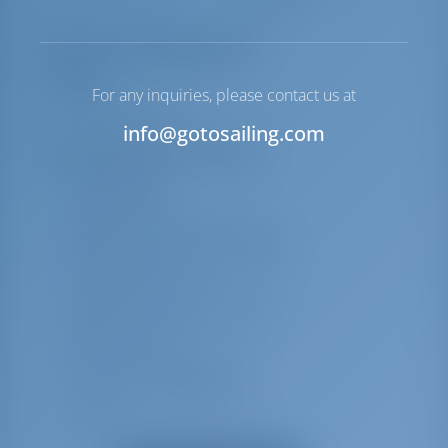
откачкой
Перечень оборудования
Палуба
For any inquiries, please contact us at
Навесной тент
info@gotosailing.com
Дополнительное снаряжение
Горячая вода
Столик кокпита
Надувной спасательный жилет
Наружный душ в кокпите/корме
Лаг, скорость, эхолот
Аварийные радиомаяки EPIRB
Радио CD плеер
Кухонные принадлежности
Комплект для навигации
Спасательное оборудование
Береговое соединение 220 В