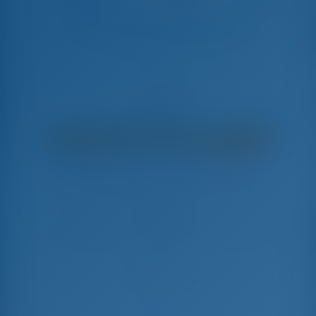
Alboran XXXIV Nini (Majorca)
Oceanis 45 - Парусная яхта
€
3,450
€ 2,822
в неделю
€ 628
Вы сэкономите
с GotoSailing.com
Забронировано 22 недель в этом сезоне
Испания | Пальма-де-Майорка | La Lonja
Marina Charter
Выберите даты и забронируйте прямо сейчас
Заезд