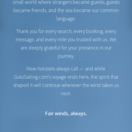
small world where strangers became guests, guests
Топливный бак
200 л
became friends, and the sea became our common
Бак с пресной водой
360 л
Солнечная батарея
1 кВт
language.
Комфорт
Thank you for every search, every booking, every
message, and every mile you trusted with us. We
Гальюн
Ручной
are deeply grateful for your presence in our
Навигация
journey.
Автопилот
Доступно
New horizons always call — and while
Управление
2 Steering Wheels
GotoSailing.com's voyage ends here, the spirit that
штурвалом
shaped it will continue wherever the wind takes us
Чартплоттер
Кокпит
next.
Надувная лодка
Включено
Якорная лебедка
С электрической
откачкой
Fair winds, always.
Перечень оборудования