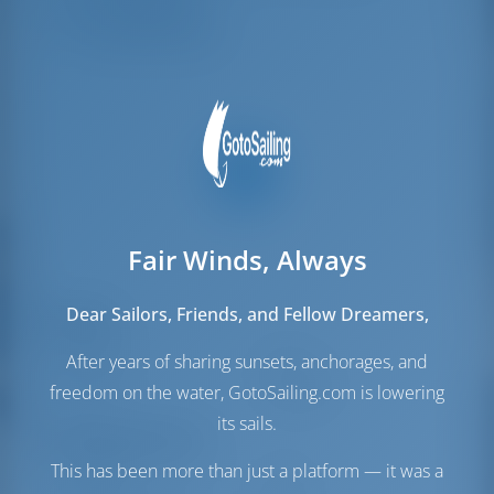
Гостевой туалет
2
Fair Winds, Always
Dear Sailors, Friends, and Fellow Dreamers,
Паруса
After years of sharing sunsets, anchorages, and
Стаксель
Furling
freedom on the water, GotoSailing.com is lowering
Грот
Full Batten
its sails.
Моторный отсек
This has been more than just a platform — it was a
Engine
54 Л.С