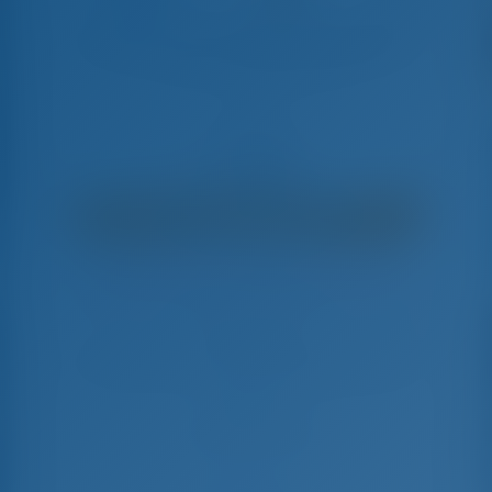
Alboran XXX Cubalibre (Majorca)
Oceanis 43 - Парусная яхта
€
1,890
€ 1,546
в неделю
€ 344
Вы сэкономите
с GotoSailing.com
Забронировано 20 недель в этом сезоне
Испания | Пальма-де-Майорка | La Lonja
Marina Charter
Выберите даты и забронируйте прямо сейчас
Заезд