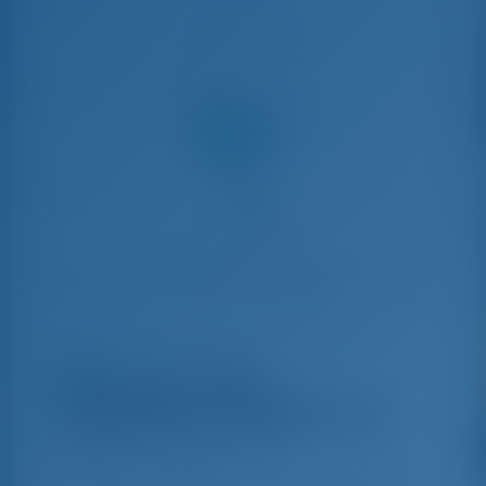
Выезд
Поделиться с
Чартер яхт и аренда лодок Пальма-де-
Майорка, Испания
Alboran XXX
Cubalibre (Majorca)
Oceanis 43 - Парусная яхта