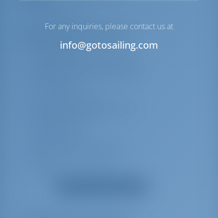
Палуба
Навесной тент
For any inquiries, please contact us at
Дополнительное снаряжение
info@gotosailing.com
Столик кокпита
Надувной спасательный жилет
Наружный душ в кокпите/корме
DSC станция
Лаг, скорость, эхолот
Аварийные радиомаяки EPIRB
Радио CD плеер
Горячая вода
Кухонные принадлежности
Комплект для навигации
Спасательное оборудование
Береговое соединение 220 В
Показать все оборудование
Обвес от брызг
УКВ