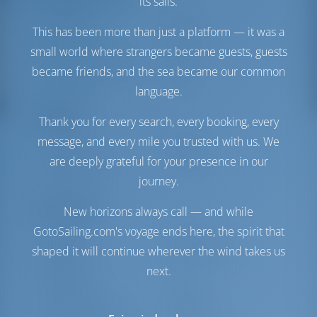
its sails.
Двигатель-1
57 Л.С
This has been more than just a platform — it was a
Двигатель-2
57 Л.С
small world where strangers became guests, guests
Топливный бак
1000 л
Бак с пресной водой
700 л
became friends, and the sea became our common
Генератор
1 кВт
language.
Комфорт
Thank you for every search, every booking, every
message, and every mile you trusted with us. We
Гальюн
Ручной
are deeply grateful for your presence in our
Кондиционер
Доступно
Холодильник
journey.
Навигация
New horizons always call — and while
GotoSailing.com's voyage ends here, the spirit that
Автопилот
Доступно
shaped it will continue wherever the wind takes us
Управление
Steering Wheel
штурвалом
next.
Чартплоттер
Кокпит
Надувная лодка
Включено