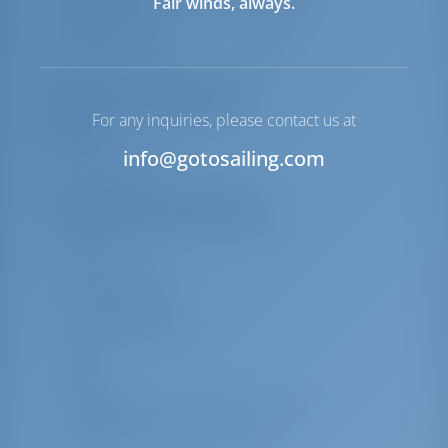
Fair winds, always.
Подвесной мотор для
Включено
надувной лодки
Якорная лебедка
Ручной
Перечень оборудования
For any inquiries, please contact us at
Палуба
info@gotosailing.com
Навесной тент
Дополнительное снаряжение
Наружный душ в кокпите/корме
донат
Столик кокпита
Тиковая палуба
Спасательный плот
УКВ
Радио
Снаряжение для плавания в маске
SUP-серфинг (стоя с веслом)