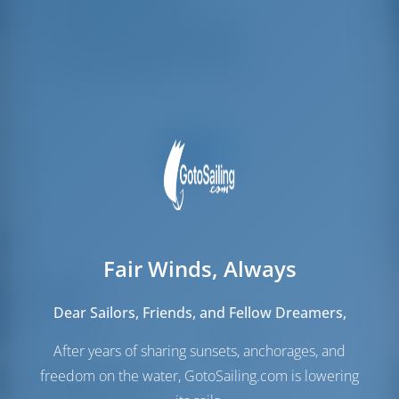
Каюты экипажа
2
Спальные места экипажа
2
Туалет/ душ для экипажа
1
Fair Winds, Always
Паруса
Dear Sailors, Friends, and Fellow Dreamers,
Стаксель
Furling
Грот
Full Batten
After years of sharing sunsets, anchorages, and
freedom on the water, GotoSailing.com is lowering
Моторный отсек