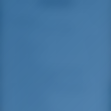
Смотреть все отзывы
great effort to help
even with questions
us out.
that went beyond the
actual topic, e.g.
parking possibilities
Особенности
5
for car, insurance...
Especially without
any experience in
the field of yacht
Длина
13.96 m
charter, it was very
reassuring to always
Ширина яхты
7.87 m
be able to ask
Осадка
1.3 m
someone. Clear
recommendation!
Год выпуска
2016
Макс. Количество спальных мест
12
Двухместная каюта
4
Спальные места в кают-компании
2
Гостевой душ
4
Гостевой туалет
4