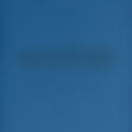
Alba Mouse
Lagoon 450 F - Катамаран
€
10,200
€ 7,826
в неделю
€ 2,374
Вы сэкономите
с GotoSailing.com
Забронировано 18 недель в этом сезоне
Хорватия | Ploče | Port of Ploče
Выберите даты и забронируйте прямо сейчас
Заезд
Выезд