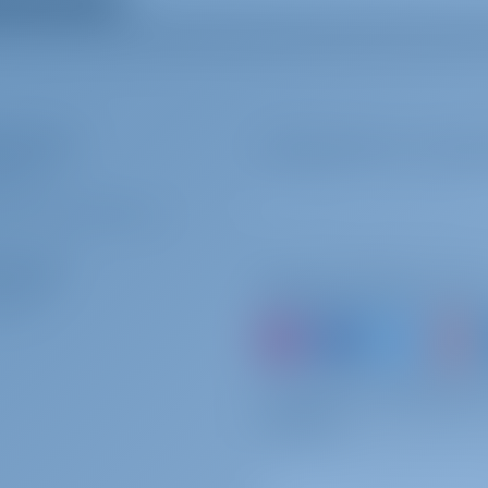
0 в день
Должен быть оплачен на базе
ндаторы
Подпишитесь на лучши
0 за бронирование
Должен быть оплачен на базе
У МЫ?
И
/
ЗАРЕГИСТРИРОВАТЬСЯ
0 за бронирование
Должен быть оплачен на базе
раторы
Подписывайтесь на на
У МЫ?
 в неделю
Должен быть оплачен на базе
или просто арендуйте
 в неделю
Должен быть оплачен на базе
опытом