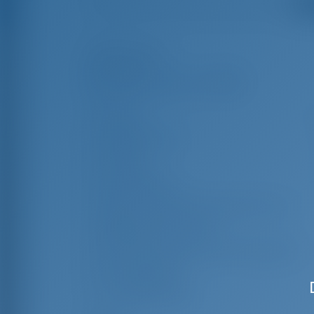
Смо
Особенности
Длина
12
Ширина яхты
Осадка
Год выпуска
Макс. Количество спальных мест
Двухместная каюта
Спальные места в кают-компании
Гостевой душ
Гостевой туалет