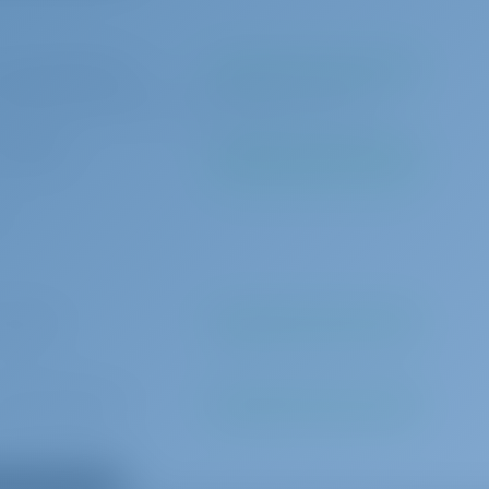
0 за бронирование
Должен быть оплачен на базе
ing fees first & last night at our base) Linen/towels not included
 в неделю
Должен быть оплачен на базе
0 в день
Должен быть оплачен на базе
 за бронирование
Должен быть оплачен на базе
ь все дополнения
0 в день
Должен быть оплачен на базе