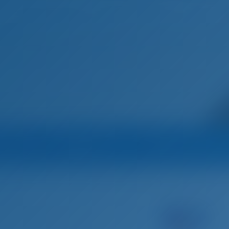
Домашняя страница
Пункты назначения
Блог
Марина
Оператор
Все яхты оператор
одок Греция
Лефкас
GR Sailing
Парусная яхта
AGINOR - Ocean