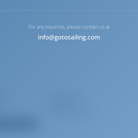
For any inquiries, please contact us at
info@gotosailing.com
кпита
Обвес от брызг
р
USB-разъем
Лаг / Лот / Скорость
 все оборудование