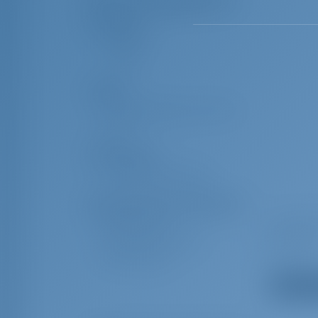
Перечень оборудования
Навигация
Эхолот
УКВ
Палуба
Наружный душ в кокпите/
корме
Развлечение
Внешние динамики
Дополнительное снаряжение
Навесной тент
Столик ко
Якорный брашпиль
Анемомет
вентиляторы
Духовка
Показать