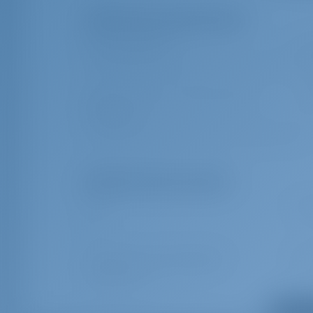
Обязательные дополнения
Финальная уборка
€ 12
Cleaning 41(End cleaning, full water tanks, 2 gas bottles, moor
Дополнительное постельное белье и
€ 10
полотенца
Linen/Towel set per person (This extra is charged per person)
Дополнительные опции
Кок
€ 19
Кок
Изменение в составе экипажа
€ 40
Change Crew List
Показат
Хостес
€ 19