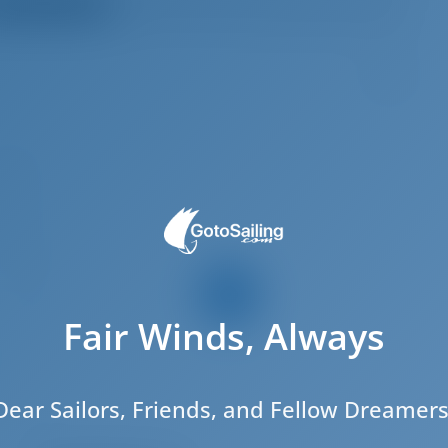
треть все отзывы
Clear recommendation!
5
.43 m
4.2 m
2.4 m
2018
8
Fair Winds, Always
3
2
2
Dear Sailors, Friends, and Fellow Dreamers
2