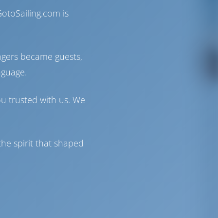
otoSailing.com is
ngers became guests,
nguage.
ou trusted with us. We
he spirit that shaped