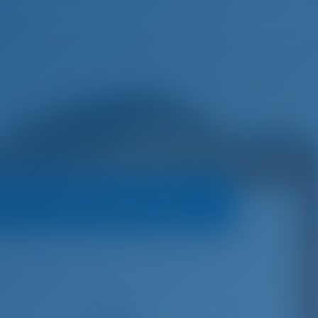
русский
Избранное
Войти
а
Условия бронирования
is 41.1
€
3,800