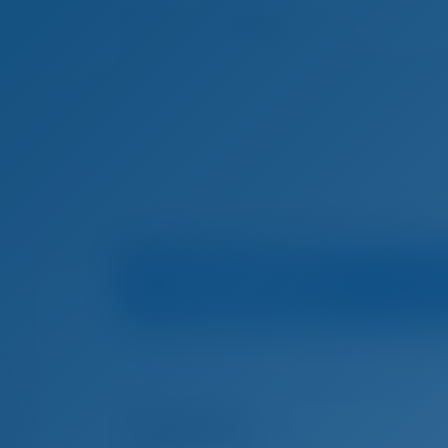
Информация о яхте
Домашняя страница
Чартер яхт и аренда л
Чартер яхт и аренда лодок Лефкас, Греция
AGINOR