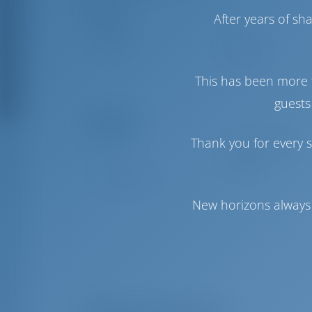
Паруса
After years of s
Стаксель
Furling
Грот
Full Batten
This has been more 
guests
Комфорт
Thank you for every s
Гальюн
С электрической
откачкой
Холодильник
New horizons always 