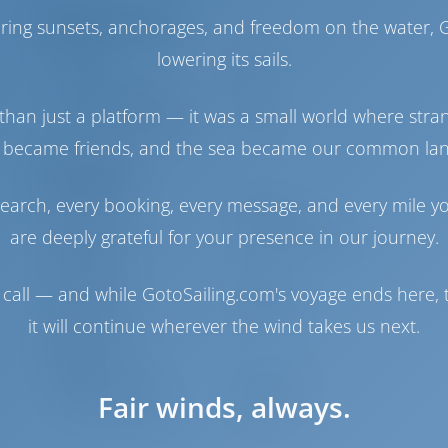
Моторный отсек
haring sunsets, anchorages, and freedom on the water, G
lowering its sails.
Engine
57 Л.С
Топливный бак
200 л
Бак с пресной водой
570 л
than just a platform — it was a small world where stra
Солнечная батарея
1 кВт
 became friends, and the sea became our common la
Навигация
earch, every booking, every message, and every mile y
Автопилот
Доступно
are deeply grateful for your presence in our journey.
Управление
2 Steering Wheels
штурвалом
Чартплоттер
Кокпит
call — and while GotoSailing.com's voyage ends here, t
Носовое
Доступно
it will continue wherever the wind takes us next.
подруливающее
устройство
Надувная лодка
Включено
Fair winds, always.
Якорная лебедка
Ручной