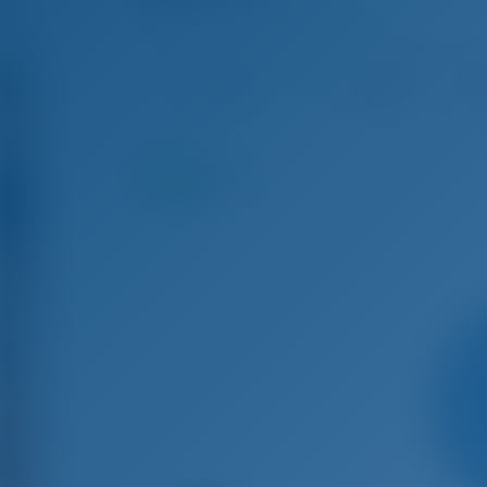
Oceanis 41.1 - Парусная яхта
Авг 8 - Авг 15, 2026
Авг 15 - Авг 22, 2026
Авг
€ 2,991
€ 2,991
З
9.3
баллы