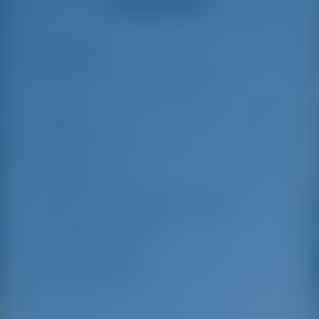
great effort to help
even with questions
us out.
that went beyond the
actual topic, e.g.
parking possibilities
Особенности
5
for car, insurance...
Especially without
any experience in
the field of yacht
Длина
9.96 m
charter, it was very
reassuring to always
Ширина яхты
3.34 m
be able to ask
Осадка
1.9 m
someone. Clear
recommendation!
Год выпуска
2014
Макс. Количество спальных мест
4
Двухместная каюта
2
Гостевой душ
1
Гостевой туалет
1