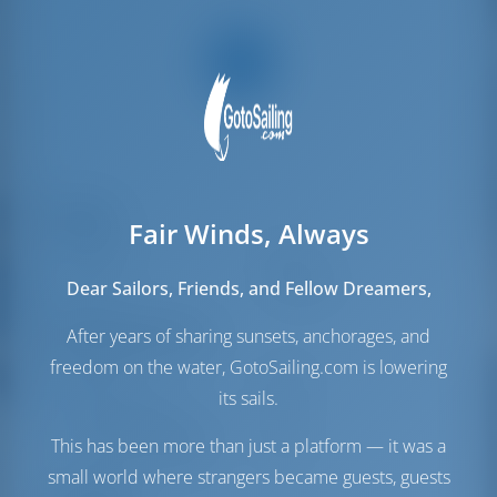
Паруса
Fair Winds, Always
Стаксель
Furling
Грот
Full Batten
Dear Sailors, Friends, and Fellow Dreamers,
Моторный отсек
After years of sharing sunsets, anchorages, and
freedom on the water, GotoSailing.com is lowering
Engine
21 Л.С
its sails.
Топливный бак
140 л
Бак с пресной водой
160 л
This has been more than just a platform — it was a
Солнечная батарея
1 кВт
small world where strangers became guests, guests