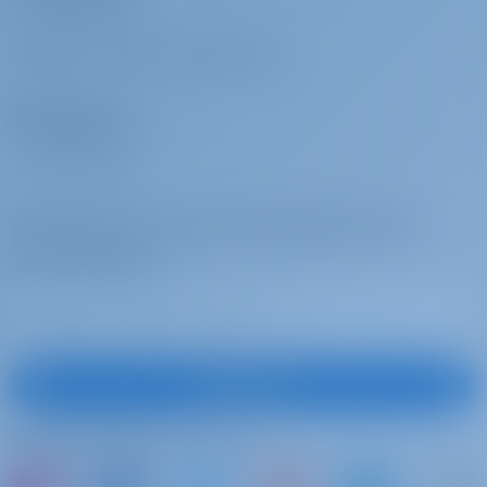
ПОЧЕМУ МЫ?
Трансфер
€ 76 за
Должен быть оплачен
ВОЙТИ
/
ЗАРЕГИСТРИРОВАТЬСЯ
бронирование
на базе
VOL Airport Pick-up
Операторы
Трансфер
€ 248 за
Должен быть оплачен
ПОЧЕМУ МЫ?
бронирование
на базе
SKG Airport Return
Подпишитесь на лучшие предложения и
Трансфер
€ 62 за
Должен быть оплачен
многое другое
бронирование
на базе
SKG Airport Return ≥ 4 PAX (This extra is charged per person)
Трансфер
€ 76 за
Должен быть оплачен
бронирование
на базе
Подписаться
VOL Airport Return
Подписывайтесь на нас
Трансфер
€ 62 за
Должен быть оплачен