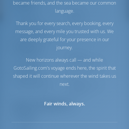
Комфорт
became friends, and the sea became our common
language.
Гальюн
Ручной
Инвертор
Доступно
Thank you for every search, every booking, every
Холодильник +
message, and every mile you trusted with us. We
Морозильная камера
are deeply grateful for your presence in our
Навигация
journey.
Автопилот
Доступно
New horizons always call — and while
Управление
2 Steering Wheels
GotoSailing.com's voyage ends here, the spirit that
штурвалом
shaped it will continue wherever the wind takes us
Чартплоттер
Кокпит
next.
Якорная лебедка
С электрической
откачкой
Fair winds, always.
Перечень оборудования
Навигация
УКВ