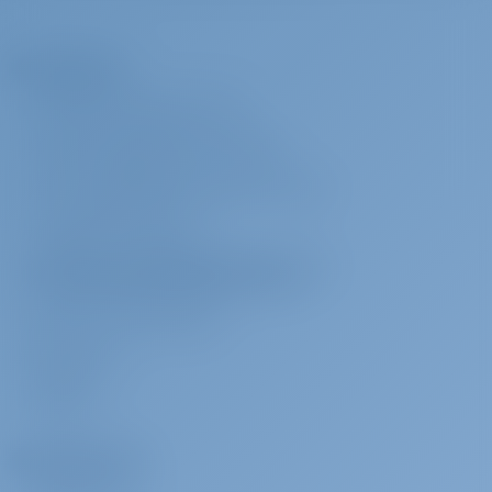
продовольствием
бронирование
оплачен на базе
Provisioning Service
Компания
Трансфер
€ 248 за
Должен быть оплачен
О САЙТЕ GOTOSAILING.COM
бронирование
на базе
SKG Airport Pick-up
СЛУЖБА ПОДДЕРЖКИ КЛИЕНТОВ
ЧАСТО ЗАДАВАЕМЫЕ ВОПРОСЫ (ЧАВО)
Трансфер
€ 324 за
Должен быть оплачен
бронирование
на базе
УСЛОВИЯ И ПРАВИЛА
ATH Airport Pick-up
ПОЛИТИКА КОНФИДЕНЦИАЛЬНОСТИ И
ИСПОЛЬЗОВАНИЯ ФАЙЛОВ COOKIE
Трансфер
€ 81 за
Должен быть оплачен
КОНТАКТ ОРГАНИЗАЦИИ
бронирование
на базе
МЕДИА-ЗАЛ
ATH Airport Pick-up ≥ 4 PAX (This extra is charged per person)
ОТЗЫВЫ
Трансфер
€ 324 за
Должен быть оплачен
бронирование
на базе
Арендаторы
ATH Airport Return