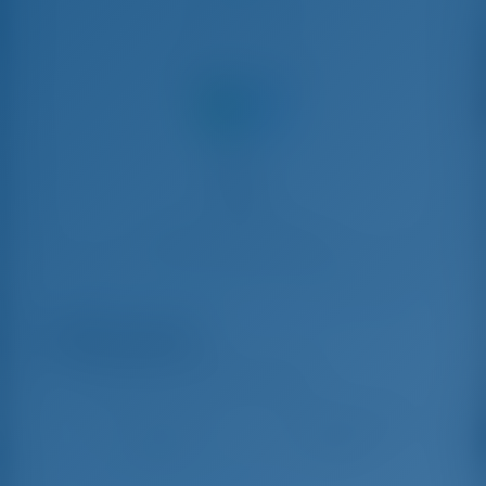
Поделиться с
Чартер яхт и аренда лодок Спорады, Греция
Afroessa
Sun Odyssey 33i - Парусная яхта
Окт 17 - Окт 24, 2026
Окт 24 - Окт 31, 2026
€ 1,000
€ 1,000