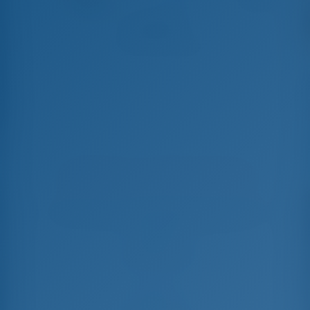
Afroessa
Sun Odyssey 33i - Парусная яхта
Забронировано 13 недель в этом сезоне
Выберите даты и забронируйте прямо сейчас
Заезд
Выезд