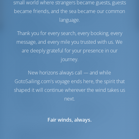
small world where strangers became guests, guests
Комфорт
became friends, and the sea became our common
Гальюн
С электрической
language.
откачкой
Инвертор
Доступно
Thank you for every search, every booking, every
Холодильник +
message, and every mile you trusted with us. We
Морозильная камера
are deeply grateful for your presence in our
journey.
Навигация
Автопилот
Доступно
New horizons always call — and while
Управление
2 Steering Wheels
GotoSailing.com's voyage ends here, the spirit that
штурвалом
shaped it will continue wherever the wind takes us
Чартплоттер
Кокпит
next.
Носовое
Доступно
подруливающее
устройство
Fair winds, always.
Надувная лодка
Включено
Якорная лебедка
С электрической
откачкой