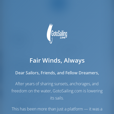
Паруса
Fair Winds, Always
Стаксель
Self Tacking
Грот
Furling
Dear Sailors, Friends, and Fellow Dreamers,
Моторный отсек
After years of sharing sunsets, anchorages, and
Engine
57 Л.С
freedom on the water, GotoSailing.com is lowering
Топливный бак
244 л
its sails.
Бак с пресной водой
554 л
Солнечная батарея
1 кВт
This has been more than just a platform — it was a