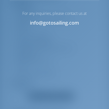
Перечень оборудования
For any inquiries, please contact us at
Навигация
info@gotosailing.com
Анемометр
Радиолокационный отражатель
Бинокль
Компас
Лаг / Лот / Скорость
измеритель, плоттер
Морские навигационные карты и
путеводитель
Навигационные огни
УКВ
Параллельная линейка
Безопасность
Туманный горн