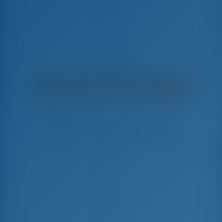
Aegeas
Bavaria C46 - Парусная яхта
€
4,900
€ 3,976
в неделю
€ 924
Вы сэкономите
с GotoSailing.com
Забронировано 19 недель в этом сезоне
Греция | Афины | Lavrion Marina
Выберите даты и забронируйте прямо сейчас
Заезд
Выезд