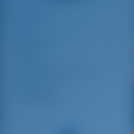
Смотреть все отзывы
great effort to help
even with questions
us out.
that went beyond the
actual topic, e.g.
parking possibilities
Особенности
7
for car, insurance...
Especially without
any experience in
the field of yacht
Длина
14.91 m
charter, it was very
reassuring to always
Ширина яхты
4.7 m
be able to ask
Осадка
2.3 m
someone. Clear
recommendation!
Год выпуска
2025
Макс. Количество спальных мест
8
Двухместная каюта
4
Гостевой душ
4
Гостевой туалет
4