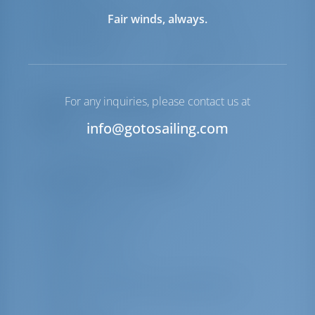
Надувная лодка
Включено
Fair winds, always.
Подвесной мотор для
Опционально
надувной лодки
Якорная лебедка
С электрической
откачкой
For any inquiries, please contact us at
Перечень оборудования
info@gotosailing.com
Палуба
Наружный душ в кокпите/корме
Дополнительное снаряжение
CD плеер
Внешние динамики
Радио
Внутренний душ
Трап
Зарядное устройство для аккумулятора
УКВ