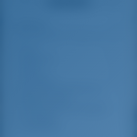
Смотреть все отзывы
great effort to help
even with questions
us out.
that went beyond the
actual topic, e.g.
parking possibilities
Особенности
9
for car, insurance...
Especially without
any experience in
the field of yacht
Длина
13.85 m
charter, it was very
reassuring to always
Ширина яхты
4.18 m
be able to ask
Осадка
1.9 m
someone. Clear
recommendation!
Год выпуска
2019
Макс. Количество спальных мест
10
Двухместная каюта
4
Спальные места в кают-компании
2
Гостевой душ
2
Гостевой туалет
2