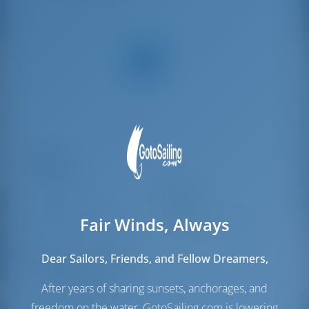
Паруса
Стаксель
Furling
Грот
Furling
Fair Winds, Always
Дополнительный
Генакер
(Опционально)
парус
Dear Sailors, Friends, and Fellow Dreamers,
Моторный отсек
After years of sharing sunsets, anchorages, and
Топливный бак
0 л
freedom on the water, GotoSailing.com is lowering