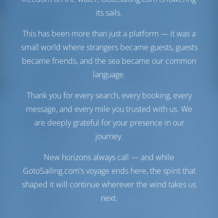
Бак с пресной водой
0 л
its sails.
Комфорт
This has been more than just a platform — it was a
Гальюн
С электрической
small world where strangers became guests, guests
откачкой
became friends, and the sea became our common
Кондиционер
Доступно
language.
Точка доступа в
Опционально
Интернет
Thank you for every search, every booking, every
Холодильник
message, and every mile you trusted with us. We
Навигация
are deeply grateful for your presence in our
journey.
Автопилот
Доступно
Управление
Steering Wheel
New horizons always call — and while
штурвалом
GotoSailing.com's voyage ends here, the spirit that
Чартплоттер
Кокпит
shaped it will continue wherever the wind takes us
Носовое
Доступно
подруливающее
next.
устройство