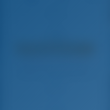
Aciano
Elan Impression 45 - Парусная яхта
€
4,250
€ 3,181
в неделю
€ 1,069
Вы сэкономите
с GotoSailing.com
Забронировано 22 недель в этом сезоне
Хорватия | Sukosan | D-Marin Dalmacija
Выберите даты и забронируйте прямо сейчас
Заезд
Выезд