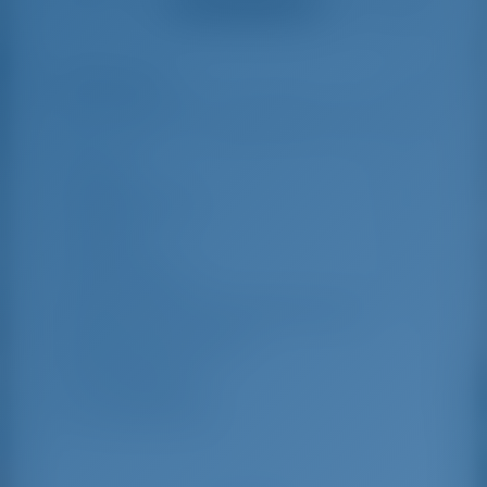
great effort to help
even with questions
us out.
that went beyond the
actual topic, e.g.
parking possibilities
Особенности
9
for car, insurance...
Especially without
any experience in
the field of yacht
Длина
15.38 m
charter, it was very
reassuring to always
Ширина яхты
4.69 m
be able to ask
Осадка
2.28 m
someone. Clear
recommendation!
Год выпуска
2015
Макс. Количество спальных мест
10
Двухместная каюта
5
Гостевой душ
3
Гостевой туалет
3