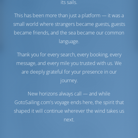
its sails.
Комфорт
Гальюн
С электрической
This has been more than just a platform — it was a
откачкой
small world where strangers became guests, guests
Точка доступа в
Опционально
became friends, and the sea became our common
Интернет
language.
Инвертор
Доступно
Холодильник
Thank you for every search, every booking, every
message, and every mile you trusted with us. We
Навигация
are deeply grateful for your presence in our
Автопилот
Доступно
journey.
Управление
2 Steering Wheels
штурвалом
New horizons always call — and while
Чартплоттер
Кокпит
GotoSailing.com's voyage ends here, the spirit that
Носовое
Доступно
shaped it will continue wherever the wind takes us
подруливающее
next.
устройство
Надувная лодка
Включено
Подвесной мотор для
Опционально