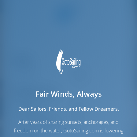
Паруса
Стаксель
Furling
Грот
Furling
Fair Winds, Always
Моторный отсек
Engine
75 Л.С
Dear Sailors, Friends, and Fellow Dreamers,
Топливный бак
240 л
Бак с пресной водой
615 л
After years of sharing sunsets, anchorages, and
Солнечная батарея
1 кВт
freedom on the water, GotoSailing.com is lowering