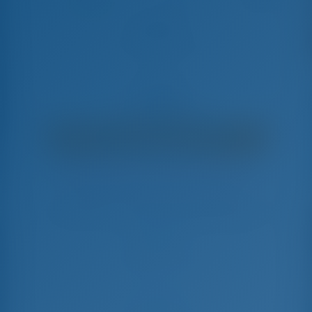
Achilles
Sun Odyssey 509 - Парусная яхта
€
3,700
€ 2,502
в неделю
€ 1,198
Вы сэкономите
с GotoSailing.com
Забронировано 21 недель в этом сезоне
Греция | Афины | Lavrion Marina
Выберите даты и забронируйте прямо сейчас
Заезд
Выезд