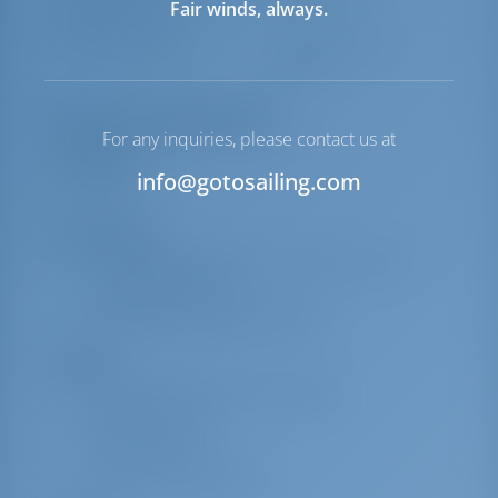
Fair winds, always.
надувной лодки
Якорная лебедка
С электрической
откачкой
Перечень оборудования
For any inquiries, please contact us at
Навигация
info@gotosailing.com
УКВ
Безопасность
Самонадувающийся спасательный жилет
Спасательный плот
Аварийные радиомаяки EPIRB
Палуба
Наружный душ в кокпите/корме
Столик кокпита
Обвес от брызг
Лестница для купания