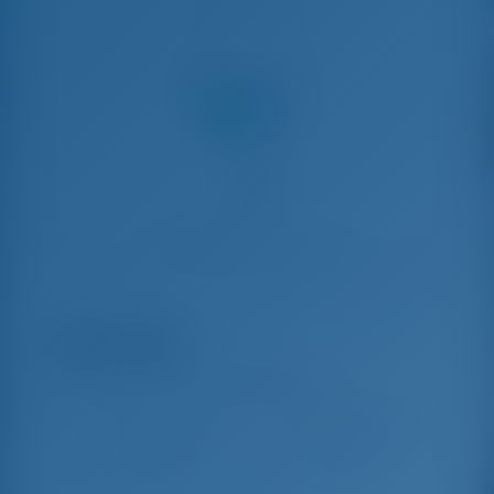
Поделиться с
Чартер яхт и аренда лодок Афины, Греция
Achilles
Sun Odyssey 509 - Парусная яхта
Окт 31 - Ноя 7, 2026
Ноя 7 - Ноя 14, 2026
€ 2,502
€ 2,502