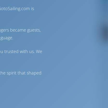
otoSailing.com is
ngers became guests,
nguage.
ou trusted with us. We
he spirit that shaped