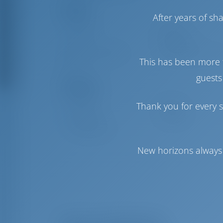
Паруса
After years of s
Стаксель
Furling
Грот
Full Batten
Дополнительный
Генакер
(Опциональн
This has been more 
парус
guests
Комфорт
Thank you for every s
Гальюн
Ручной
Инвертор
Доступно
Холодильник
New horizons always 