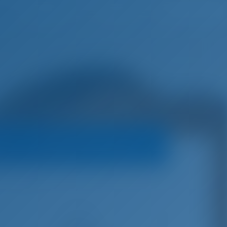
русский
Избранное
Войти
а
Условия бронирования
 - First 36
€
3,200