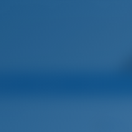
Домашняя страница
Пункты назначения
Блог
Марина
Оператор
Все яхты оператор
док Хорватия
Биоград на Мору
Euronautic
Парусная яхта
47
у, Хорватия