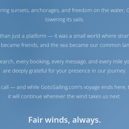
Моторный отсек
haring sunsets, anchorages, and freedom on the water, G
Engine
29 Л.С
lowering its sails.
Топливный бак
70 л
Бак с пресной водой
200 л
о)
than just a platform — it was a small world where stra
Солнечная батарея
1 кВт
 became friends, and the sea became our common la
Навигация
earch, every booking, every message, and every mile y
Автопилот
Доступно
Управление
2 Steering Wheels
are deeply grateful for your presence in our journey.
штурвалом
Чартплоттер
Кокпит
call — and while GotoSailing.com's voyage ends here, t
Надувная лодка
Включено
it will continue wherever the wind takes us next.
Подвесной мотор для
Опционально
надувной лодки
Якорная лебедка
С электрической
откачкой
Fair winds, always.