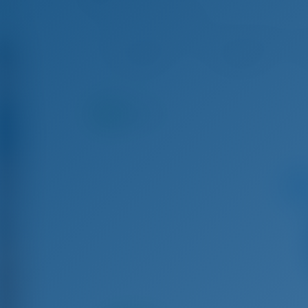
First 36 - Парусная яхта
Авг 8 - Авг 15, 2026
Авг 15 - Авг 22, 2026
Авг
€ 2,367
€ 2,367
9.2
баллы