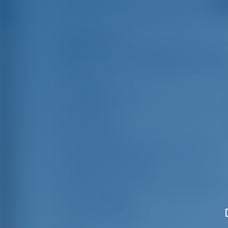
Смо
summer, booked a captain, and everything was first
rate.
Особенности
Длина
11
Ширина яхты
Осадка
2
Год выпуска
Макс. Количество спальных мест
Двухместная каюта
Спальные места в кают-компании
Гостевой душ
Гостевой туалет