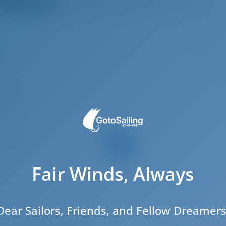
треть все отзывы
7
.98 m
3.8 m
.25 m
2024
8
3
Fair Winds, Always
2
1
Dear Sailors, Friends, and Fellow Dreamers
1