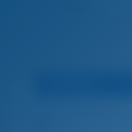
Информация о яхте
Домашняя страница
Чартер яхт и аренда ло
Чартер яхт и аренда лодок Биоград на Мор
47