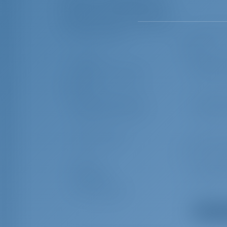
Перечень оборудования
Дополнительное снаряжение
Якорь с цепью
Наружный 
корме
Компас
Проблеск
Боцманская беседка
Набор ин
(люлька)
Ремни безопасности
Аварийны
измеритель, плоттер
Солнцеза
Обвес от брызг
Морские 
карты и пут
Духовка
Спасател
Отопление
Газовые 
Ручной компас
Лаг
Показать
Сигнальные ракеты и
Windex