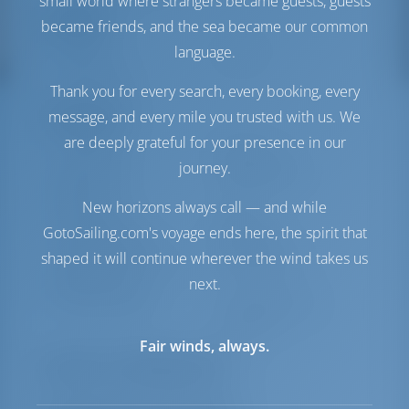
small world where strangers became guests, guests
Комфорт
became friends, and the sea became our common
language.
Гальюн
Ручной
Холодильник
Thank you for every search, every booking, every
Навигация
message, and every mile you trusted with us. We
are deeply grateful for your presence in our
Автопилот
Доступно
journey.
Управление
Steering Wheel
штурвалом
New horizons always call — and while
Чартплоттер
Кокпит
GotoSailing.com's voyage ends here, the spirit that
Надувная лодка
Включено
shaped it will continue wherever the wind takes us
Подвесной мотор для
Опционально
надувной лодки
next.
Якорная лебедка
С электрической
откачкой
Fair winds, always.
Перечень оборудования