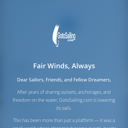
Fair Winds, Always
Паруса
Стаксель
Furling
Dear Sailors, Friends, and Fellow Dreamers,
Грот
Full Batten
After years of sharing sunsets, anchorages, and
Моторный отсек
freedom on the water, GotoSailing.com is lowering
its sails.
Engine
21 Л.С
Топливный бак
140 л
This has been more than just a platform — it was a
Бак с пресной водой
160 л