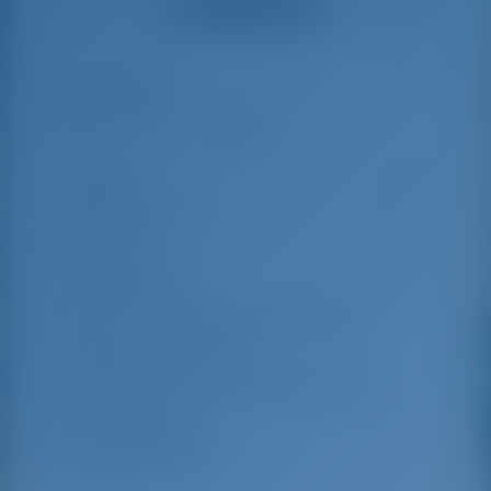
Смотреть все отзывы
great effort to help
even with questions
us out.
that went beyond the
actual topic, e.g.
parking possibilities
Особенности
4
for car, insurance...
Especially without
any experience in
the field of yacht
Длина
9.96 m
charter, it was very
reassuring to always
Ширина яхты
3.34 m
be able to ask
Осадка
1.82 m
someone. Clear
recommendation!
Год выпуска
2011
Макс. Количество спальных мест
5
Двухместная каюта
2
Спальные места в кают-компании
1
Гостевой душ
1
Гостевой туалет
1