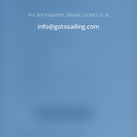
Дополнительное снаряжение
Раковина
For any inquiries, please contact us at
Спидометр (лаг)
info@gotosailing.com
УКВ
Внешние динамики
Компас главной палубы
Навесной тент
Горячая вода
Обвес от брызг
Наружный душ в кокпите/корме
вентиляторы
Spare anchor (Reserve, Auxiliary anchor)
USB-разъем
Духовка
Показать все оборудование
Радио CD плеер
GPS
Эхолот
Обязательные дополнения