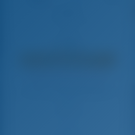
33iCorfu
Sun Odyssey 33i - Парусная яхта
€
2,490
€ 2,176
в неделю
€ 314
Вы сэкономите
с GotoSailing.com
Забронировано 45 недель в этом сезоне
Греция | Корфу | D-Marin Gouvia
Выберите даты и забронируйте прямо сейчас
Заезд
Выезд