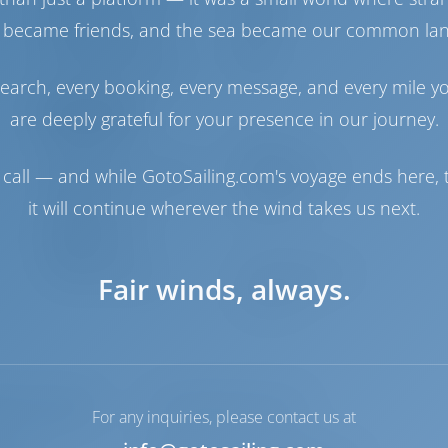
Двигатель-1 Suzuki
260 Л.С
Двигатель-2 Suzuki
260 Л.С
 became friends, and the sea became our common la
Топливный бак
800 л
Бак с пресной водой
260 л
earch, every booking, every message, and every mile y
Навигация
are deeply grateful for your presence in our journey.
Автопилот
Доступно
call — and while GotoSailing.com's voyage ends here, t
Управление
Steering Wheel
штурвалом
it will continue wherever the wind takes us next.
Носовое
Доступно
подруливающее
устройство
Fair winds, always.
Якорная лебедка
С электрической
откачкой
For any inquiries, please contact us at
душ в кокпите/
Солнцезащитный тент