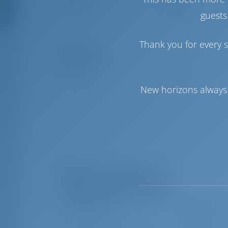
Стаксель
Standard
Грот
Standard
guests
Thank you for every s
Комфорт
Гальюн
Ручной
New horizons always 
Перечень оборудования
Дополнительное снаряжение
Столик кокпита
Наружный 