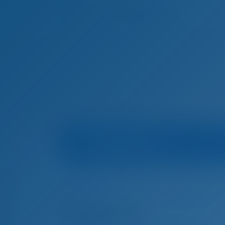
Информация о яхте
Домашняя страница
Чартер яхт и аренда ло
Чартер яхт и аренда лодок Задар, Хорвати
272679 ZD