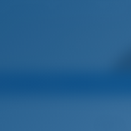
Домашняя страница
Пункты назначения
Блог
Марина
Оператор
Все яхты оператор
док Хорватия
Задар
Sea Drive
Моторная лодка
272679 ZD -
я