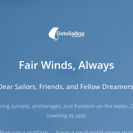
3
.57 m
.21 m
1.2 m
Fair Winds, Always
2021
4
Dear Sailors, Friends, and Fellow Dreamers
2
1
haring sunsets, anchorages, and freedom on the water, G
1
lowering its sails.
Моторный отсек
than just a platform — it was a small world where stra