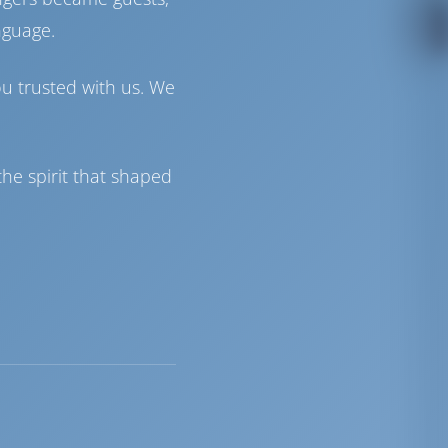
nguage.
ou trusted with us. We
he spirit that shaped