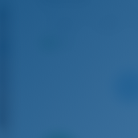
Cap Camarat 10.5 WA - Моторная лодка
Авг 29 - Сен 5, 2026
Сен 5 - Сен 12, 2026
Сен
€ 2,782
€ 2,677
8.9
баллы