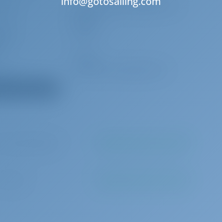
info@gotosailing.com
 топор
Аптечка первой
медицинской помощи
помпа -
Радар
ая
C
Радио
уховка
Кухонные принадлежности
 все оборудование
0 за бронирование
Должен быть оплачен на базе
33 в день
Должен быть оплачен на базе