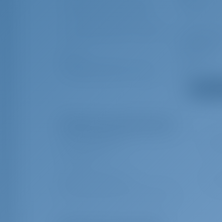
корме
Плавательная платформа
Пожарный
Сигнальные ракеты и
Трюмная 
факелы
электрическ
УКВ
УКВ + DS
Береговой кабель питания
Плита + д
Показать
Обязательные дополнения
Финальная уборка
€ 33
End cleaning 3
Туристический налог
€ 1.
Turist Tax (This extra is charged per person)