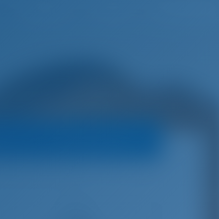
русский
Избранное
Войти
а
Условия бронирования
 Cap Camarat 10.5 WA
€
3,950