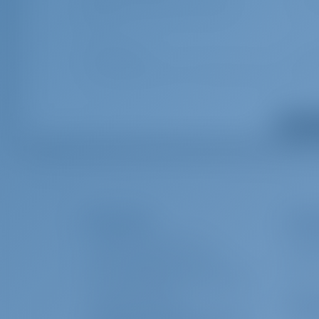
Домашние животные на ботру
€ 10
Pets
Пакет "ВИП"
€ 12
Priority package: check in ill 13:00 (reservation at least one d
Стаховка депозита
€ 15
Показат
Deposit insurance (nonrefundable)
Дайвер
€ 50
Extra diver time
Туристический налог
€ 1.
Компания
Аре
Touristic fee (This extra is charged per person)
О САЙТЕ GOTOSAILING.COM
ПОЧЕМ
СЛУЖБА ПОДДЕРЖКИ КЛИЕНТОВ
ВОЙТ
ЧАСТО ЗАДАВАЕМЫЕ ВОПРОСЫ (ЧАВО)
Опе
УСЛОВИЯ И ПРАВИЛА
Чартер яхт и аренда лодок Хорватия, Парус