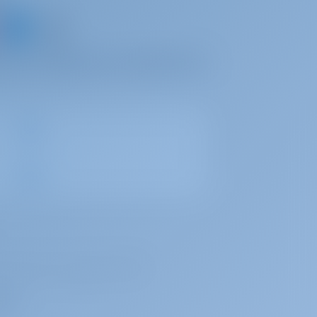
 яхту и поделитесь собственным
регистрационным номером 72179376.
ре