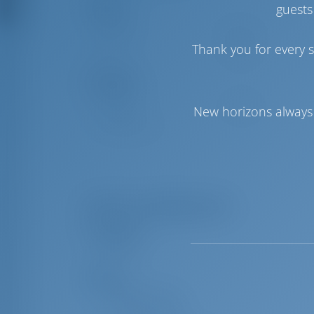
Паруса
guests
Стаксель
Furling
Thank you for every s
Грот
Furling
Комфорт
Гальюн
Ручной
New horizons always 
Холодильник
Перечень оборудования
Навигация
УКВ
Палуба
Навесной тент