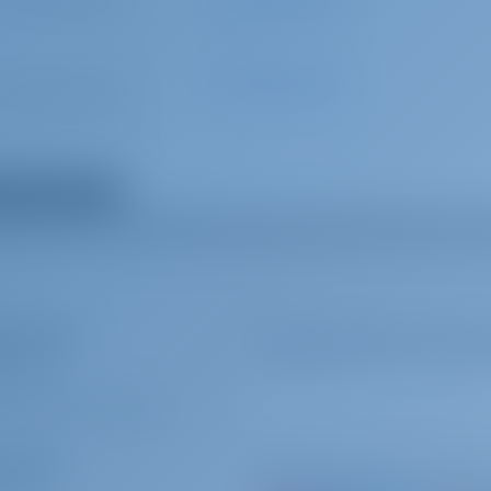
0 за бронирование
Авансовый платёж
0 за бронирование
Авансовый платёж
ay before charter begin)
0 за бронирование
Авансовый платёж
ь все дополнения
 за бронирование
Авансовый платёж
5 за бронирование
Авансовый платёж
ндаторы
Подпишитесь на лучши
У МЫ?
И
/
ЗАРЕГИСТРИРОВАТЬСЯ
раторы
ная яхта
Подписывайтесь на на