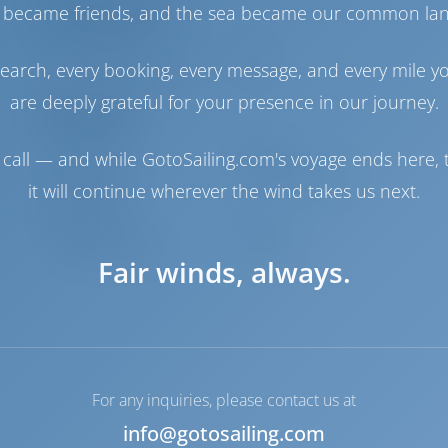
Моторный отсек
 became friends, and the sea became our common la
Топливный бак
90 л
earch, every booking, every message, and every mile y
Бак с пресной водой
210 л
are deeply grateful for your presence in our journey.
Навигация
Автопилот
Доступно
call — and while GotoSailing.com's voyage ends here, t
Управление
2 Steering Wheels
it will continue wherever the wind takes us next.
штурвалом
Чартплоттер
Кокпит
Якорная лебедка
Ручной
Fair winds, always.
For any inquiries, please contact us at
info@gotosailing.com