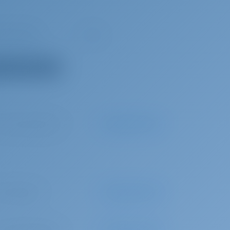
 mp3 плеер
Трап
 все оборудование
0 за бронирование
Авансовый платёж
60 в неделю
Авансовый платёж