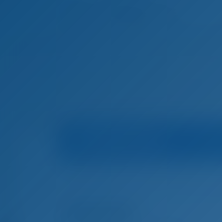
Информация о яхте
Домашняя страница
Чартер яхт и аренда ло
Чартер яхт и аренда лодок Биоград на Мор
(1682 BG)