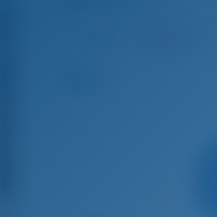
Bavaria Cruiser 33 - Парусная яхта
Авг 15 - Авг 22, 2026
Авг 22 - Авг 29, 2026
Ав
€ 1,667
Забронирова
но
9.0
баллы