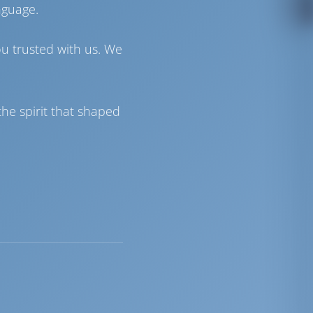
nguage.
ou trusted with us. We
he spirit that shaped