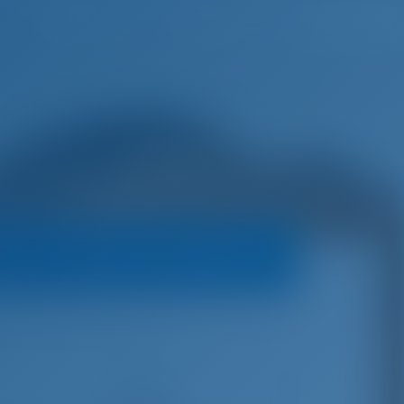
русский
Избранное
Войти
а
Условия бронирования
2 BG) - Bavaria Cruiser 33
€
2,150