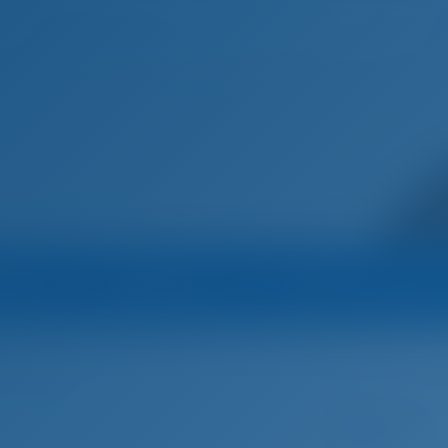
Домашняя страница
Пункты назначения
Блог
Марина
Оператор
Все яхты оператор
док Хорватия
Биоград на Мору
FullTeam
Парусная яхта
(168
у, Хорватия