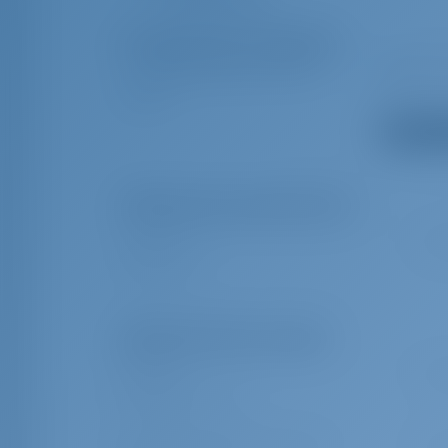
Столик кокпита
Дополнительное снаряжение
Наружный душ в кокпите/
Радио CD
корме
Показать
Обязательные дополнения
Транзит лог
€ 22
Транзит лог
Дополнительные опции
Шкиппер
€ 12
Skipper (provisin extra)