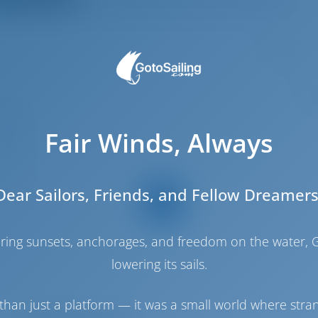
2
.65 m
.48 m
Fair Winds, Always
.95 m
2016
Dear Sailors, Friends, and Fellow Dreamers
6
2
haring sunsets, anchorages, and freedom on the water, G
2
lowering its sails.
1
1
than just a platform — it was a small world where stra