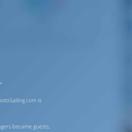
,
otoSailing.com is
ngers became guests,