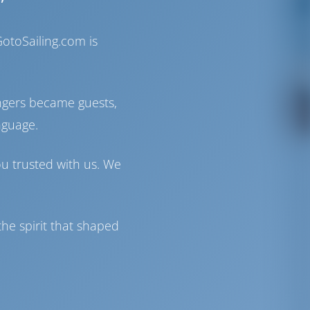
otoSailing.com is
ngers became guests,
nguage.
ou trusted with us. We
he spirit that shaped