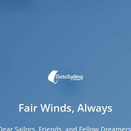
треть все отзывы
Clear recommendation!
7
.24 m
4.3 m
2.1 m
2020
10
4
Fair Winds, Always
2
2
2
Dear Sailors, Friends, and Fellow Dreamers