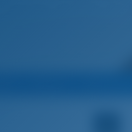
Домашняя страница
Пункты назначения
Блог
Марина
Оператор
Все яхты оператор
док Хорватия
Рогозница
Ban Tours
Парусная яхта
004 - Du
ватия