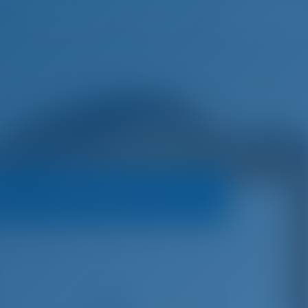
русский
Избранное
Войти
а
Условия бронирования
four 430 GL
€
3,888