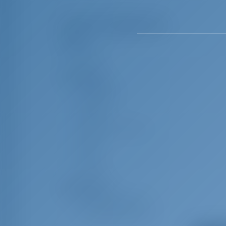
Перечень оборудования
Паруса
Генуя
Навигация
Анемометр
Бинокль
Компас
Лаг / Лот / Скорость
Эхолот
УКВ
Лоция
Безопасность
Спасательный круг
Ремни безопасности