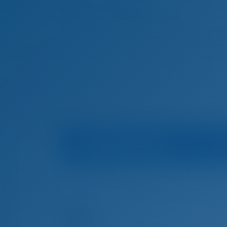
Информация о яхте
Домашняя страница
Чартер яхт и аренда ло
Чартер яхт и аренда лодок Рогозница, Хор
004