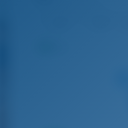
Dufour 430 GL - Парусная яхта
Авг 15 - Авг 22, 2026
Авг 22 - Авг 29, 2026
Ав
€ 3,082
€ 3,032
З
8.6
баллы