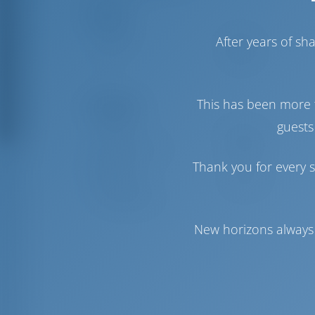
Паруса
After years of s
Стаксель
Furling
Грот
Furling
This has been more 
Комфорт
guests
Гальюн
Ручной
Точка доступа в
Включено
Thank you for every s
Интернет
Инвертор
Доступно
Холодильник
New horizons always 