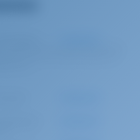
 все оборудование
0 за бронирование
Авансовый платёж
 tank of gas, Yacht Full gas tank on departure, WiFi 200 GB per week, bed
) for 1 week, Cockpit cushions, Final cleaning, 2x toilet paper per WC, 1x
e bags & dish soap
60 в неделю
Авансовый платёж
0 за бронирование
Авансовый платёж
ipper)