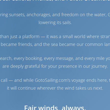
Моторный отсек
haring sunsets, anchorages, and freedom on the water, G
Engine
50 Л.С
Топливный бак
200 л
lowering its sails.
Бак с пресной водой
380 л
than just a platform — it was a small world where stra
Навигация
 became friends, and the sea became our common la
Автопилот
Доступно
Управление
2 Steering Wheels
earch, every booking, every message, and every mile y
штурвалом
Чартплоттер
Кокпит
are deeply grateful for your presence in our journey.
Носовое
Доступно
подруливающее
call — and while GotoSailing.com's voyage ends here, t
устройство
it will continue wherever the wind takes us next.
Надувная лодка
Включено
Подвесной мотор для
Включено
надувной лодки
Якорная лебедка
С электрической
Fair winds, always.