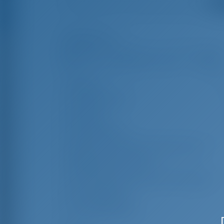
Смо
Особенности
Длина
13
Ширина яхты
Осадка
Год выпуска
Макс. Количество спальных мест
Двухместная каюта
Спальные места в кают-компании
Гостевой душ
Гостевой туалет