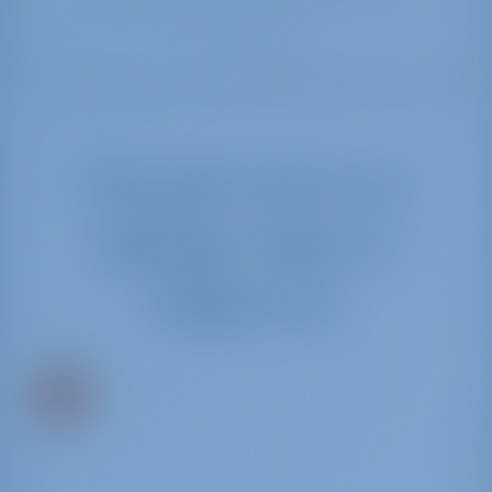
альтернативные варианты, которые
мы создали
Лучшие цены на
аренду лодок в
Rogoznica