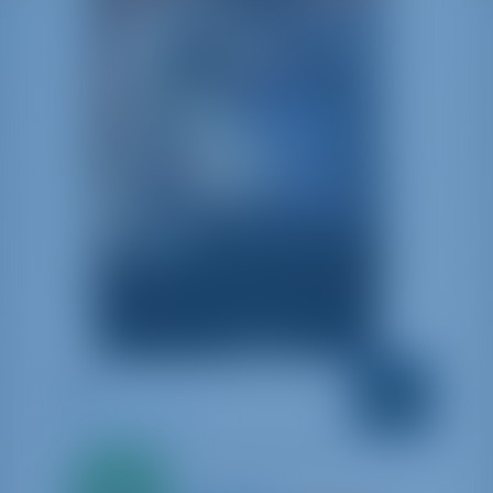
002
Dufour 390 GL
Хорватия | Рогозница | Marina Frapa,
Всего
Rogoznica
20%