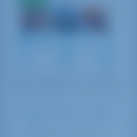
9.0 баллы
первый
взнос
8
2020
11.93 m
3
3
3
380 lt
200 lt
Why is this boat not available?
Судно может находиться на
техническом обслуживании