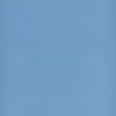
Это судно можно забронировать на
все даты
Адрес страницы мог измениться
What can you do?
Мы можем помочь Вам 24 часа в
сутки 7 дней в неделю в окне чата
Вы можете повторить поиск в
строке поиска выше
Вы можете посмотреть на