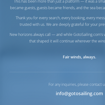
This has been more than just a platform — it was a sma
became guests, guests became friends, and the sea be
Thank you for every search, every booking, every mess
trusted with us. We are deeply grateful for your pre
New horizons always call — and while GotoSailing.com's v
that shaped it will continue wherever the wind
Fair winds, always.
Bestemmingen
Alanya Marina
Turkije
Alanya Marina
For any inquiries, please contact u
info@gotosailing.com
Alanya | Mediterranean