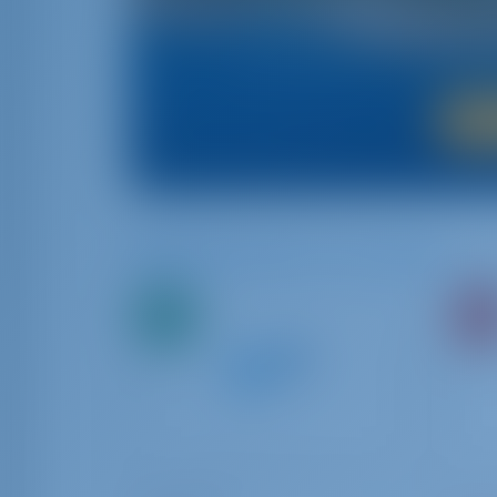
Als u de schoonheid van de Adriatische Zee e
beste manier om te gaan. Met zijn gew
schoonheid en een uitnodigend na
Beschikbare boten in en rond Split