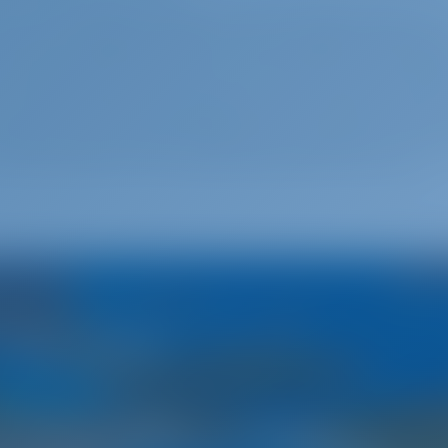
van zijn naamgenoot lange baai, diep ingesprongen in 
 kunt het eilandje Mrdulja, 4 mijl ten westen van Milna, 
n. Daarop staat een groene vuurtoren (Fl G 3s 14m 4M)
 exacte positie van de vuurtoren van Mrdulja is 43°20.
e route naar Milna Kaap Bijaka waar een rode vuurtoren
nderaan de baai wijst de weg naar de ingang van ACI M
 de jachthaven, aan de haven (links) ziet u een rode
Kroatië
en land vol sprookjes