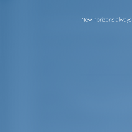
haven en hoogwaardige diensten aan wat
kristalheldere zee, gezonde lokale gere
En dit zijn slechts enkele van de rede
New horizons always 
zien.
Stapels onbewerkte steen gestapeld in 
van de attracties van het eiland Brač. E
hoewel onbewerkt, als de piramides van 
Het tijdschrift American Islands nam Bra
naast Big Pine Key in Florida, Kreta in G
Maleisië... Een van de voordelen van Brač
van "genieten van het leven". Deze tra
cultuur die de nadruk legt op het belan
Aanlegplaats:
Er zijn 183 ligplaatsen en
tegen alle winden.
Bezienswaardigheden:
Kerk Gospa od Bla
populaire bezienswaardigheden in de st
Bol met zijn beroemde "Zlatni rat", Pucis