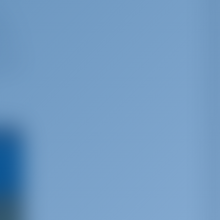
de
als
 die
3' N
 staat
arina