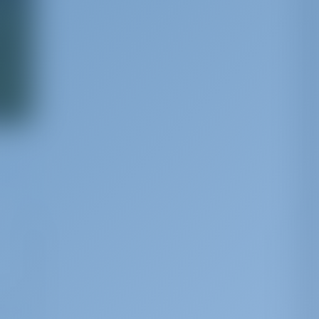
tie de
e