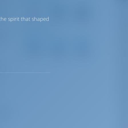
ilen.
Split
Zadar
Split
Airport
Airport
ten
38 km
61 km
189 km
he spirit that shaped
Zeilafstanden
n een
ten,
ACI
ACI
Marina
Marina
Marina
Kastela
Vrboska
Split
14 NM
18 NM
19 NM
tie
meest
n aan