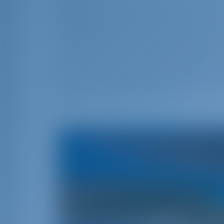
Aanpak:
De stad Milna ligt aan de voet 
westelijke kustlijn van het eiland Brač. U
oriëntatiepunt gebruiken bij het nadere
van alle kanten kan worden afgerond. De
16°24.9' E. Vanaf het eiland passeert d
(Fl R 3s 8m 3M). De kerkklokkentoren o
Milna. Op de stadspier bij de ingang van
vuurtoren (Fl(2) R 5s 7m 4M).
E