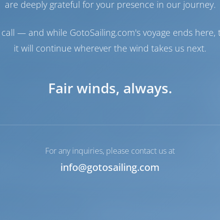
ersporters van over de hele wereld. U vindt er een
are deeply grateful for your presence in our journey.
chten, ideale omstandigheden om te duiken, vissen en ze
nen waarom u deze prachtige mediterrane stad zou moe
call — and while GotoSailing.com's voyage ends here, t
it will continue wherever the wind takes us next.
droge stenen muren langs voetpaden tussen velden zij
r wordt gezegd dat ze dezelfde hoeveelheid steen bevat
Egypte, in totaal ongeveer 7 miljoen kubieke meter.
Fair winds, always.
č op in hun lijst van 10 beste eilanden om op te leven ,
riekenland, Nevis in het Caribisch gebied, Langkawi in
 die in het tijdschrift wordt genoemd, is de lokale tradi
ditie omvat gezond eten, een aangenaam klimaat en een
g van familiebanden en het behoud van traditie.
For any inquiries, please contact us at
 15 droge ligplaatsen. De jachthaven is goed beschermd
info@gotosailing.com
govijesti (1783) is met zijn rijke schatten een van de 
ad. Op het eiland Brac kunt u ook een bezoek brenge
ca, Supetar en Postira.