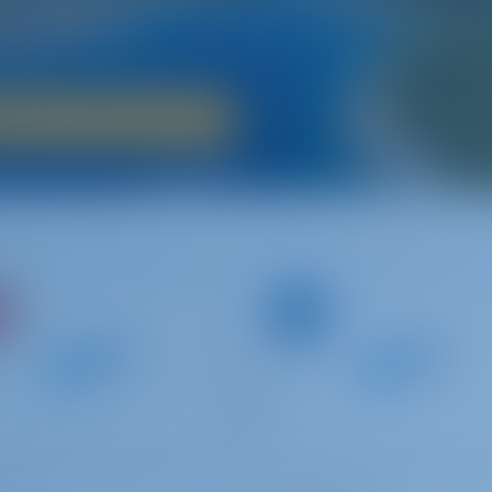
n de 1000+ eilanden van Kroatië wilt ervaren‚ is een bootvakan
eldige middeleeuwse geschiedenis‚ adembenemende natuurlijk
chtleven verwelkomt Kroatië zeilers van alle leeftijden.
Bootverhuur in Kroatië