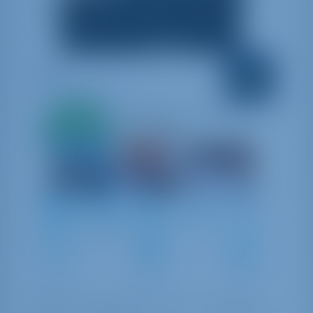
002
Dufour 390 GL
Kroatië | Rogoznica | Marina Frapa, Rogoznica
Alleen
20%
9.0 punten
aanbetaling
betaling
8
2020
11.93 m
3
3
3
380 lt
200 lt