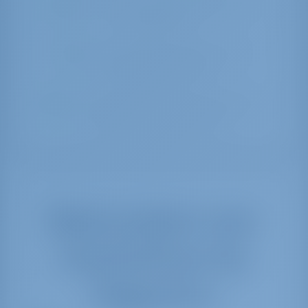
We kunnen je 24/7 helpen in het
chatvenster
U kunt opnieuw zoeken in de
zoekbalk hierboven
U kunt kijken naar de alternatieven
die we hebben gemaakt
Beste prijzen voor
bootverhuur bij
Rogoznica