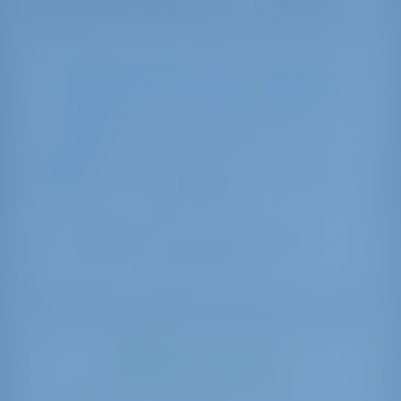
Why is this boat not available?
De boot kan in onderhoud zijn
Deze boot kan geboekt worden voor
alle data
Het adres van de pagina kan
veranderd zijn
What can you do?