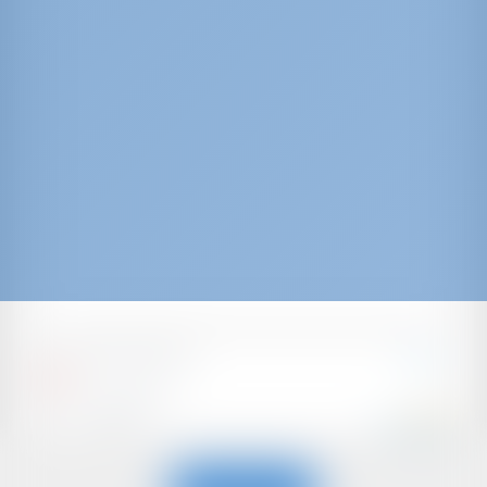
Dufour 48 Catamaran
UMA
Kroatië | Rogoznica
Start op
: 2024
Jaar
€ 5,301
: 14.7 m
Lengte
per week
: 12
Gasten