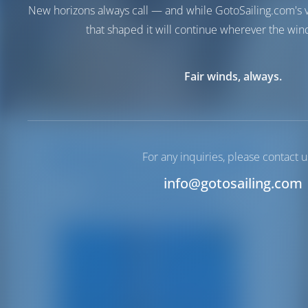
New horizons always call — and while GotoSailing.com's v
that shaped it will continue wherever the wind
Fair winds, always.
Oeps, boot niet
For any inquiries, please contact u
info@gotosailing.com
beschikbaar