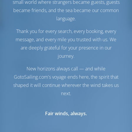
Panneau solaire
1 kW
small world where strangers became guests, guests
became friends, and the sea became our common
Confort
language.
Toilette(s)
Manuel
Thank you for every search, every booking, every
Hotspot Internet
Optionnel
Onduleur
Disponible
message, and every mile you trusted with us. We
Réfrigérateur
are deeply grateful for your presence in our
seulement
journey.
Navigation
New horizons always call — and while
GotoSailing.com's voyage ends here, the spirit that
Pilote automatique
Disponible
Gouvernail
2 Steering Wheels
shaped it will continue wherever the wind takes us
Traceur de cartes
Cockpit
next.
Propulseur d'étrave
Disponible
Canot pneumatique
Inclus
Hors-bord pour
Optionnel
Fair winds, always.
dériveur
Guindeau
Electrique