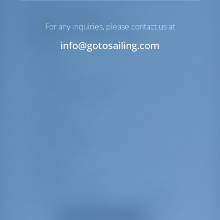
Liste des équipements
For any inquiries, please contact us at
Équipement(s) supplémentaire(s)
info@gotosailing.com
Baromètre
Horloge
Chauffage
Table de salon abaissable
Coussins de cockpit
Prise USB
Ligne d'ancre
Emerillon d'ancre
Capote de bimini
Boule noire
Conus noir
Crochet pour bateau
Chaise de bosun (siège de sécurité) (chaise
de maître d'équipage)
Afficher tous les équipements