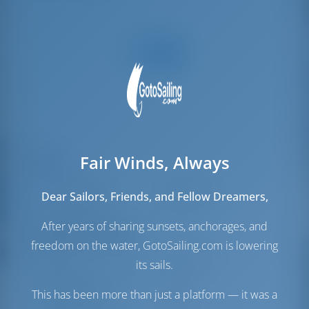
Fair Winds, Always
Voiles
Voile de génois
Self Tacking
Dear Sailors, Friends, and Fellow Dreamers,
Voile principale
Furling
After years of sharing sunsets, anchorages, and
Salle des machines
freedom on the water, GotoSailing.com is lowering
Engine
40 Puissance
its sails.
Réservoir de carburant
210 lt
Réservoir d'eau
360 lt
This has been more than just a platform — it was a