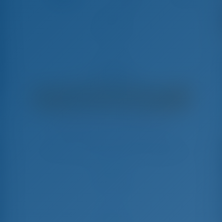
Alioth
Bavaria C38 - Yacht à Voile
€
4,455
€ 3,341
par semaine
€ 1,114
Vous économiserez
avec GotoSailing.com
Réservé 26 semaines cette saison
Croatie | Trogir | ACI Marina Trogir
Choisissez vos dates et réservez dès maintenant
Arrivée
Départ