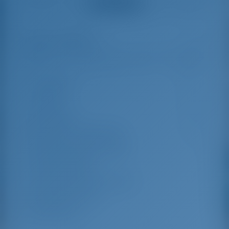
Voir tous les avis
great effort to help
even with questions
us out.
that went beyond the
actual topic, e.g.
parking possibilities
Mises en évidence
8
for car, insurance...
Especially without
any experience in
the field of yacht
Longueur
11.31 m
charter, it was very
reassuring to always
Poutre
3.98 m
be able to ask
Brouillon
2.05 m
someone. Clear
recommendation!
Année de construction
2024
Max. Places d'amarrage
8
Cabine double
3
Couchettes dans le salon
2
Douche d'invité
1
WC invités
1