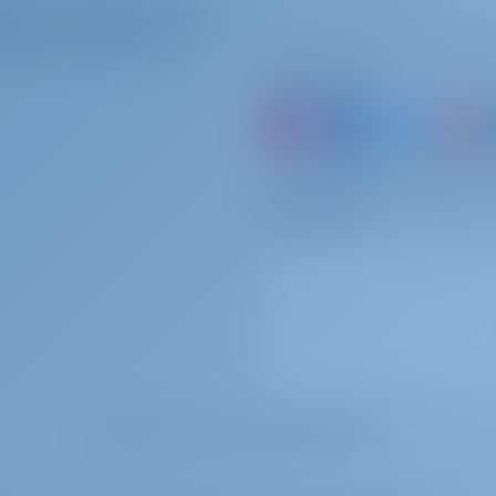
ateurs d'affrètement
 minutesCharging : 6 hoursSecurity deposit: 1.500,00 eur (credit card)
UOI S'ASSOCIER AVEC NOUS ?
Suivez-nous
60 par semaine
A payer à la base
ies approx.25 kg)Speed: up to 50 km/hElectric engine: 14 hp/10 kWBattery: up
eur (This extra is charged per person)
ou simplement réserver 
souvenirs
0 par semaine
A payer à la base
 par semaine
A payer à la base
 par semaine
A payer à la base
MOTS CLÉS LES PLUS RECHERCHÉS