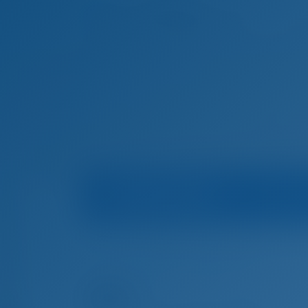
Accu
Infos sur le bateau
Mari
Accueil
Location de bateaux à Croatie
Trogir
Location de bateaux à Trogir, Croatie
Alba