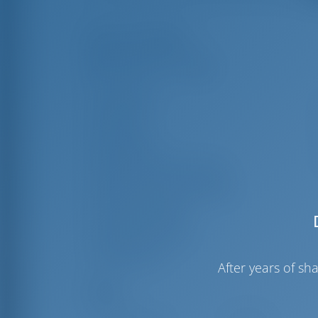
Mises en évidence
Longueur
9
Poutre
3
Brouillon
0
Année de construction
Max. Places d'amarrage
Cabine double
Douche d'invité
WC invités
After years of s
Voiles