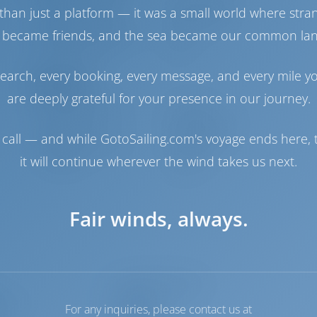
Moteur-1 Yamaha
300 Puissance
than just a platform — it was a small world where stra
Moteur-2 Yamaha
300 Puissance
 became friends, and the sea became our common la
Réservoir de carburant
417 lt
Réservoir d'eau
95 lt
earch, every booking, every message, and every mile y
Navigation
are deeply grateful for your presence in our journey.
Pilote automatique
Disponible
Gouvernail
Steering Wheel
call — and while GotoSailing.com's voyage ends here, t
Propulseur d'étrave
Disponible
it will continue wherever the wind takes us next.
Guindeau
Manuel
Fair winds, always.
Guides portuaires
, 12 V
Batteries
For any inquiries, please contact us at