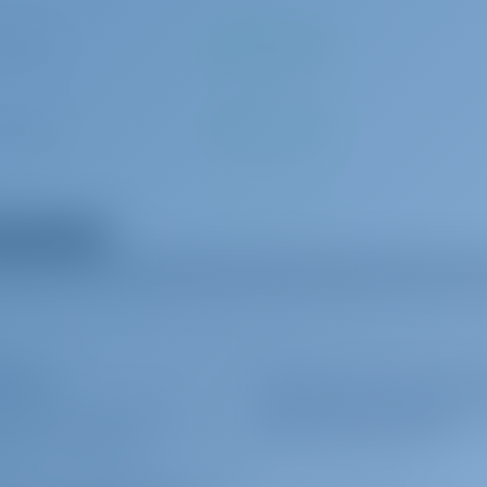
 par jour
A payer à la base
 par jour
A payer à la base
 par réservation
A payer à la base
r tous les extras
0 par semaine
A payer à la base
00 par semaine
A payer à la base
éteurs
Inscrivez-vous pour être
75 minutesCharging : 6 hoursSecurity deposit: 1.500,00 eur (credit card)
UOI RÉSERVER AVEC NOUS ?
offres et plus encore
NNECTER
/
S'INSCRIRE
00 par semaine
A payer à la base