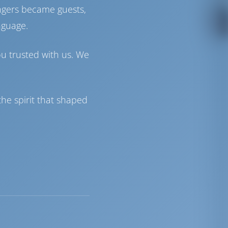
ngers became guests,
nguage.
ou trusted with us. We
he spirit that shaped