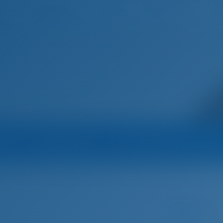
Français
eil
Destinations
Blog
na
Opérateur
Tous les bateaux de l’opéra
Croatia-Adriatic
Bateau à moteur
Alba - Finnmaster T9 ST