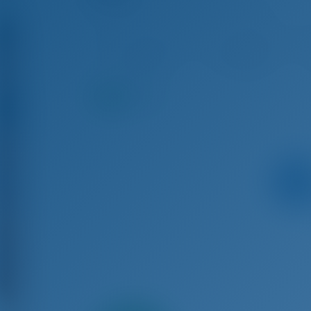
Finnmaster T9 ST - Bateau à Moteur
Aoû 15 - Aoû 22, 2026
Aoû 22 - Aoû 29, 2026
Ao
€ 5,978
€ 5,978
9.0
points