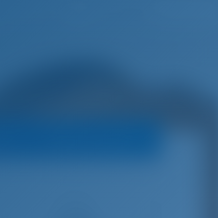
Liste de souhaits
Se connecter
teur
Politique de réservation
€
6,789