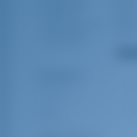
Chargeur de batterie
Trim tabs
Prise de quai 220 V
Linge de li
Échelle de bain
Passerelle
Douche de cockpit/de poupe
Gilets de 
Signaux de détresse
Extincteur
Lampe de recherche
Afficher t
Extras obligatoires
Taxe de séjour
€ 1.3
Tourist tax per a person
Transitlog
€ 280
Journal de transit