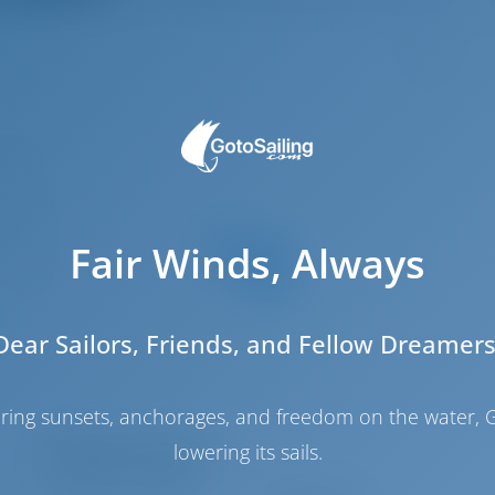
4
.04 m
.23 m
.58 m
Fair Winds, Always
2023
4
2
Dear Sailors, Friends, and Fellow Dreamers
1
1
haring sunsets, anchorages, and freedom on the water, G
lowering its sails.
Salle des machines