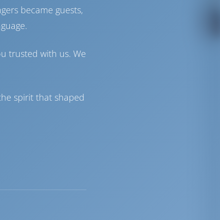
ngers became guests,
nguage.
ou trusted with us. We
he spirit that shaped