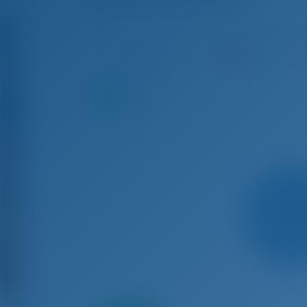
D&D Kufner 54 - Yacht à Voile
Aoû 15 - Aoû 22, 2026
Aoû 22 - Aoû 29, 2026
Ao
€ 4,585
Réservé
9.3
points