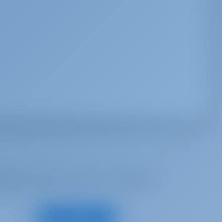
 inspiré, pour recevoir les meilleures
S'abonner