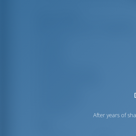
Mises en évidence
Longueur
1
Poutre
4
Brouillon
Année de construction
Max. Places d'amarrage
Cabine double
Douche d'invité
WC invités
After years of s
Voiles