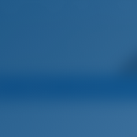
Français
eil
Destinations
Blog
na
Opérateur
Tous les bateaux de l’opéra
Nautika Kufner
Yacht à voile
Extraordinarius - D&D Kufner 54