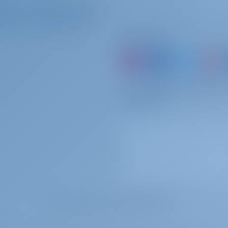
ateurs d'affrètement
 par semaine
A payer à la base
UOI S'ASSOCIER AVEC NOUS ?
Suivez-nous
0 par semaine
A payer à la base
ou simplement réserver 
souvenirs
 par réservation
A payer à la base
par réservation
A payer à la base
par réservation
A payer à la base
MOTS CLÉS LES PLUS RECHERCHÉS
 par réservation
A payer à la base