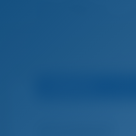
Accu
Infos sur le bateau
Mari
Accueil
Location de bateaux à Croatie
Trogir
Location de bateaux à Trogir, Croatie
Extraordinarius