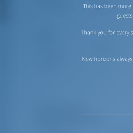
Voile de génois
Furling
This has been more 
Voile principale
Furling
guests
Thank you for every s
Confort
Toilette(s)
Manuel
Climatiseur
Disponible
New horizons always 
Réfrigérateur
seulement
Liste des équipements
Équipement(s) supplémentaire(s)
Capote de bimini
Radio lec