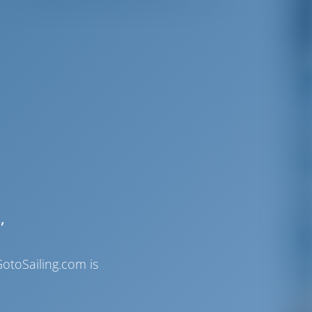
,
otoSailing.com is