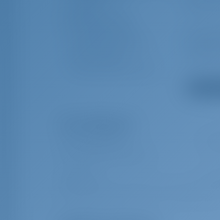
Journal de
Douche in
bord/Lot/Vitesse/Vent
Prise de quai 220 V
Coussins d
Plate-forme de natation
Haut-parle
USB, entrée AUX
Coussins 
Coussins de bain de soleil
Afficher t
Extras obligatoires
Frais supplémentaires
€ 400
Additional fixed part 2025/2026 A
Frais de port
€ 1.3
Port tax (per person/per day) (This extra is charged per perso