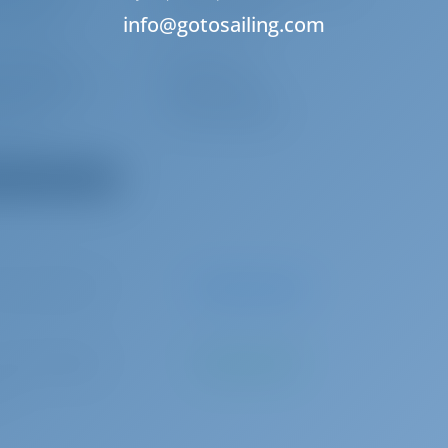
térieure
Table de cockpit
info@gotosailing.com
e cockpit
Pont en teck
urs extérieurs
Cockpit en teck
de pont
Lecteur Bluetooth
ous les équipements
 par réservation
Paiement anticipé
3 par réservation
A payer à la base
n)