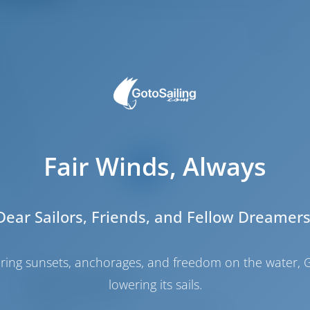
7
6.6 m
.92 m
2.5 m
Fair Winds, Always
2024
12
6
Dear Sailors, Friends, and Fellow Dreamers
4
4
haring sunsets, anchorages, and freedom on the water, G
lowering its sails.
Salle des machines