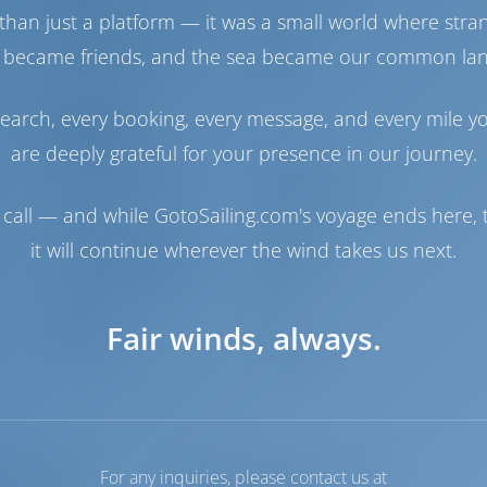
Engine
110 Puissance
than just a platform — it was a small world where stra
Réservoir de carburant
270 lt
Réservoir d'eau
720 lt
 became friends, and the sea became our common la
Générateur
1 kW
earch, every booking, every message, and every mile y
Navigation
are deeply grateful for your presence in our journey.
Pilote automatique
Disponible
Gouvernail
2 Steering Wheels
call — and while GotoSailing.com's voyage ends here, t
Traceur de cartes
Cockpit
Propulseur d'étrave
Disponible
it will continue wherever the wind takes us next.
Canot pneumatique
Inclus
Hors-bord pour
Inclus
dériveur
Fair winds, always.
Guindeau
Electrique
teur CD/MP3
Douche de cockpit/de poupe
For any inquiries, please contact us at