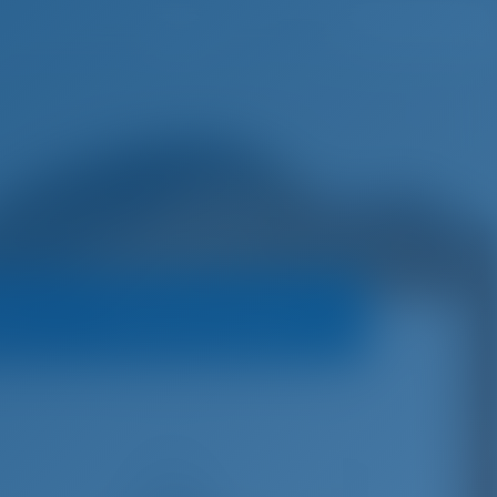
Liste de souhaits
Se connecter
teur
Politique de réservation
€
6,350