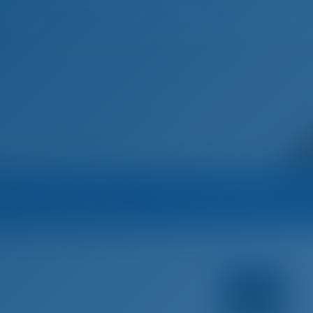
Français
eil
Destinations
Blog
na
Opérateur
Tous les bateaux de l’opéra
an Tours
Yacht à voile
001 - Dufour 430 GL