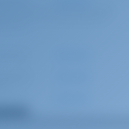
 par réservation
Paiement anticipé
 tank of gas, Yacht Full gas tank on departure, WiFi 200 GB per week, bed
) for 1 week, Cockpit cushions, Final cleaning, 2x toilet paper per WC, 1x
e bags & dish soap
60 par semaine
Paiement anticipé
 par réservation
Paiement anticipé
ipper)
par réservation
Paiement anticipé
s the same)
r tous les extras
90 par semaine
Paiement anticipé