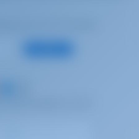
 inspiré, pour recevoir les meilleures
S'abonner
un bateau et partager vos propres