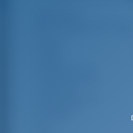
Mises en évidence
Longueur
13
Poutre
Brouillon
Année de construction
Max. Places d'amarrage
Cabine double
Couchettes dans le salon
Douche d'invité
WC invités
Voiles