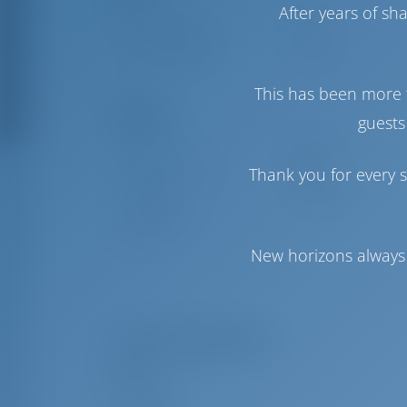
After years of s
Voile de génois
Furling
Voile principale
Furling
This has been more 
Confort
guests
Toilette(s)
Manuel
Hotspot Internet
Inclus
Thank you for every s
Onduleur
Disponible
Réfrigérateur
seulement
New horizons always 
Liste des équipements
Voiles
Gênes