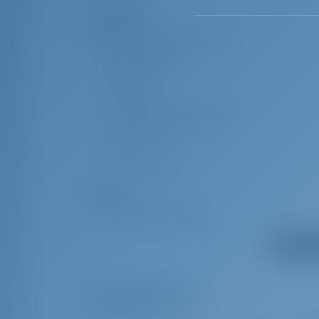
Navigation
Instrument de mesure du
vent/Anémomètre
Jumelles
Compas
Journal de bord/Lot/Vitesse
Sondeur/Sondeur
VHF
Livre de pilote
Sécurité
Bouée de sauvetage
Ceintures de sauvetage
Afficher t
(harnais de sécurité)
Gilets de sauvetage
Radeau de sauvetage
Extras obligatoires
Lampe torche