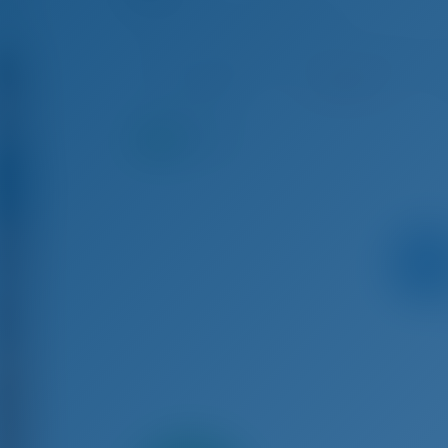
Dufour 430 GL - Yacht à Voile
Aoû 8 - Aoû 15, 2026
Aoû 15 - Aoû 22, 2026
Aoû
€ 3,132
Réservé
8.6
points