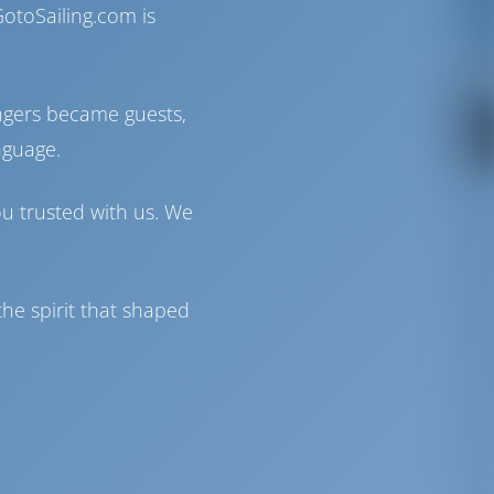
otoSailing.com is
ngers became guests,
nguage.
ou trusted with us. We
he spirit that shaped