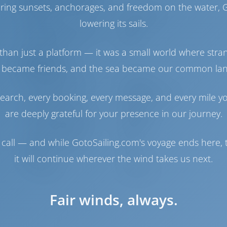
haring sunsets, anchorages, and freedom on the water, G
Engine
50 Puissance
lowering its sails.
Réservoir de carburant
200 lt
Réservoir d'eau
380 lt
than just a platform — it was a small world where stra
Navigation
 became friends, and the sea became our common la
Pilote automatique
Disponible
Gouvernail
2 Steering Wheels
earch, every booking, every message, and every mile y
Traceur de cartes
Cockpit
are deeply grateful for your presence in our journey.
Propulseur d'étrave
Disponible
Canot pneumatique
Inclus
call — and while GotoSailing.com's voyage ends here, t
Hors-bord pour
Inclus
dériveur
it will continue wherever the wind takes us next.
Guindeau
Electrique
Fair winds, always.