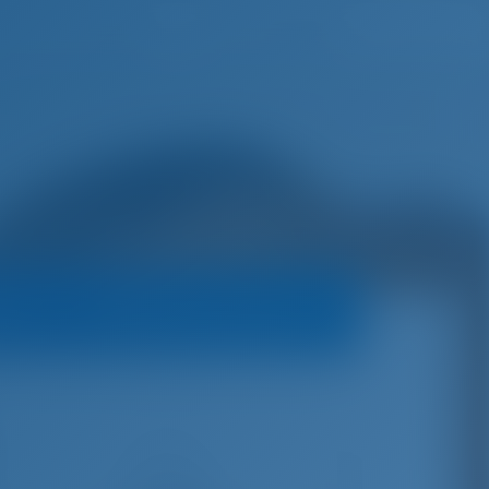
Liste de souhaits
Se connecter
teur
Politique de réservation
€
3,951