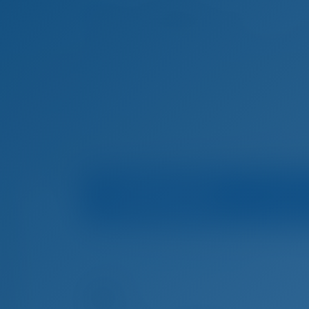
Accu
Infos sur le bateau
Mari
Accueil
Location de bateaux à Croatie
Split
B
Location de bateaux à Split, Croatie
001