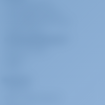
О САЙТЕ GOTOSAILING.COM
СЛУЖБА ПОДДЕРЖКИ КЛИЕНТОВ
ЧАСТО ЗАДАВАЕМЫЕ ВОПРОСЫ (ЧАВО)
УСЛОВИЯ И ПРАВИЛА
ПОЛИТИКА КОНФИДЕНЦИАЛЬНОСТИ И
ИСПОЛЬЗОВАНИЯ ФАЙЛОВ COOKIE
КОНТАКТ ОРГАНИЗАЦИИ
МЕДИА-ЗАЛ
ОТЗЫВЫ
Арендаторы
ПОЧЕМУ МЫ?
ВОЙТИ
/
ЗАРЕГИСТРИРОВАТЬСЯ