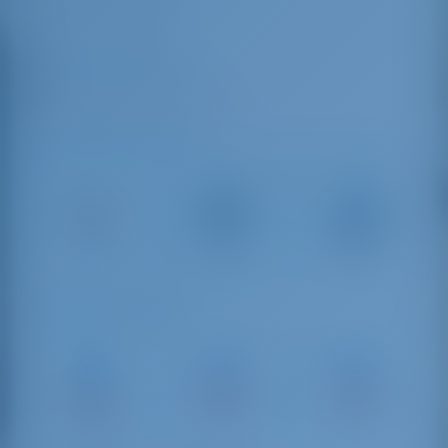
+30 28410 82384
Agios Nikolaos Marina
Agios Nikolaos, 72100, Crete
Расстояние по дороге
Heraklion
Chania
Heraklion
International
International
63 km
Airport
Airport
61 km
207 km
Расстояние по морю
Porto
Heraklion
Reythmno
Gouves
Marina
Marina
Marina
39 морск.
77 морск.
34 морск.
миля
миля
миля