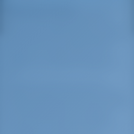
Марина Агиос Николаос
, расположенная
на острове Крит в центре города Агиос
Николаос, обеспечивающая лёгкий доступ к
центру города, является одним из основных
туристических портов, обслуживающих суда в
юго-восточной части Эгейского моря. Её
вместимость составляет 255 мест, как на
плавучих, так и стационарных пирсах, в то
время как в сухих доках есть примерно 165
мест.
Ближайший международный аэропорт
Ираклион (64 км от Агиос Николаос) хорошо
связан несколькими рейсами в день со всеми
направлениями Европы. Бухта предоставляет
все необходимые условия для приятного
короткого или длительного пребывания
пассажиров яхт и безопасной стоянки самих