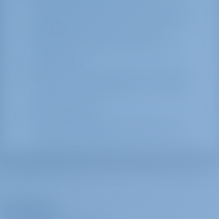
обеспечения безопасности марины и судов
пожарные шланги были установлены на
опорах рядом с электро- и водоснабжением.
Марина была спроектирована для
обеспечения доступа пожарных машин ко
всем пирсам
Связь: интернет (бесплатный беспроводной
доступ с яхты). Ежедневный отчет по факсу
доступен на английском языке на ресепшен в
9:00 каждый день.
Места для парковки и контейнеры: Бесплатная
парковка для автомобилей и трейлеров и
ограниченное пространство для контейнеров.
Компания