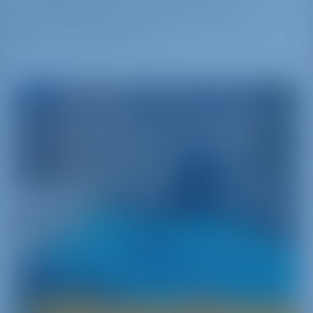
яхт. Марина также включает в себя
пространство для проведения выставок и
других мероприятий.
Греция
Путешествие к истокам цивилизации
Греция – колыбель западной цивилизации –
привлекает яхтсменов со всего мира. Более
6000 разбросанных по Эгейскому морю
островов‚ богатейшее наследие – Греции
есть‚ что вам предложить!