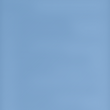
Удобства
255 швартовочных мест доступны круглый год
Снабжение питьевой водой
Электроснабжение: 220/ 380 В.
Туалет, душ, прачечная, сушилки
Топливо доступно круглосуточно (через мини-
танкер)
Рампа и подъемник до 65 т.
Техобслуживание яхт и ремонт парусов:
местные агенты могут предоставить все
необходимые услуги.
Мусорные баки расположены по периметру
марины.
Охрана : Марина Агиос Николаос и понтоны
круглосуточно патрулируются охранниками и
береговой охраной.
Меры пожарной безопасности: для