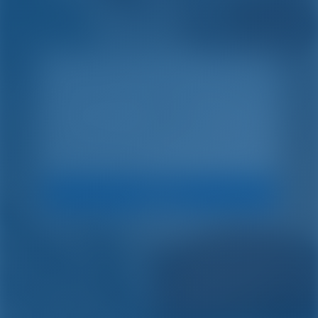
на лодке.
Искать