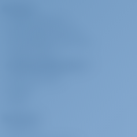
Компания
О САЙТЕ GOTOSAILING.COM
СЛУЖБА ПОДДЕРЖКИ КЛИЕНТОВ
ЧАСТО ЗАДАВАЕМЫЕ ВОПРОСЫ (ЧАВО)
УСЛОВИЯ И ПРАВИЛА
ПОЛИТИКА КОНФИДЕНЦИАЛЬНОСТИ И
ИСПОЛЬЗОВАНИЯ ФАЙЛОВ COOKIE
КОНТАКТ ОРГАНИЗАЦИИ
МЕДИА-ЗАЛ
ОТЗЫВЫ
Арендаторы
ПОЧЕМУ МЫ?