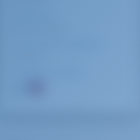
Недоступно
Душ/Туалет
Доступно в марине
Техническая поддержка
Недоступно
Говорим на языках