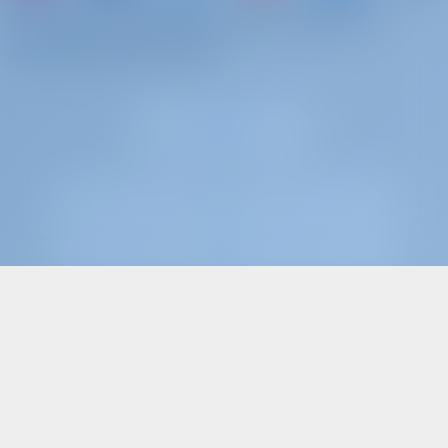
или просто арендуйте яхту и поделитесь
собственным опытом
Gotosailing.com B.V. зарегистрирован в торговом реестре Торговой
палаты в Роттердаме, Нидерланды, под регистрационным номером
72179376.
Налоговый регистрационный номер – NL859017588B01.
создан яхтсменами для влюбленных