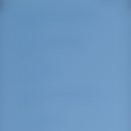
Трансфер из/в аэропорт
Недоступно
Шаттл из/в аэропорт
Недоступно
Автостоянка
Недоступно
Камера хранения багажа
Недоступно
Зал ожидания