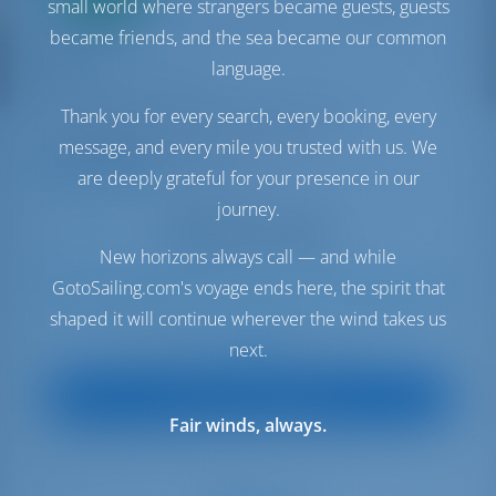
small world where strangers became guests, guests
Yacht à voile
became friends, and the sea became our common
Vera
language.
Bavaria Cruiser 51
Monténégro | Meljine | Marina Lazure
Thank you for every search, every booking, every
Réservé 30 semaines cette saison
message, and every mile you trusted with us. We
9.2 points
are deeply grateful for your presence in our
journey.
New horizons always call — and while
GotoSailing.com's voyage ends here, the spirit that
12
2019
15.5 m
5
3
3
800 lt
400 lt
shaped it will continue wherever the wind takes us
€ 2,006
next.
À partir de
par semaine
Vue sur le bateau
Fair winds, always.