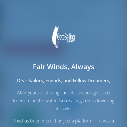
Réinitialiser les filtres
Partager
Évaluation
Prix
Cabin
Longueur
Fair Winds, Always
20 résultats trouvés
Dear Sailors, Friends, and Fellow Dreamers,
After years of sharing sunsets, anchorages, and
freedom on the water, GotoSailing.com is lowering
its sails.
Seulement
20%
This has been more than just a platform — it was a
acompte
paiement