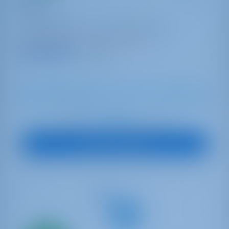
Slide
Oceanis 45
Monténégro | Tivat | Porto Montenegro
Réservé 22 semaines cette saison
9.0 points
8
2018
13.94 m
4
2
2
530 lt
200 lt
€ 1,592
À partir de
par semaine
Vue sur le bateau