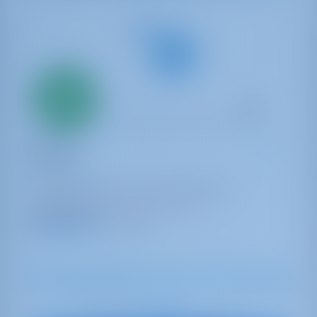
Seulement
20%
acompte
paiement
Yacht à voile
Cancan
Oceanis 45
Monténégro | Tivat | Porto Montenegro
Réservé 23 semaines cette saison
9.0 points
8
2018
13.94 m
4
2
2
530 lt
200 lt
€ 1,592