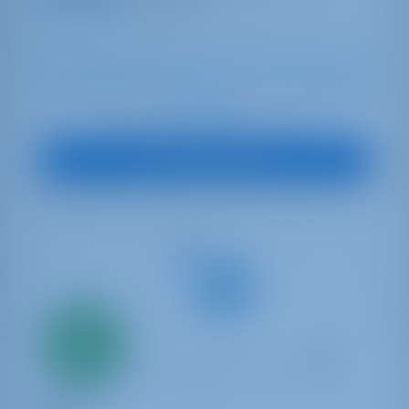
9.0 points
10
2014
14.6 m
5
3
3
800 lt
400 lt
€ 1,843
À partir de
par semaine
Vue sur le bateau
Seulement
20%
acompte
paiement
Yacht à voile