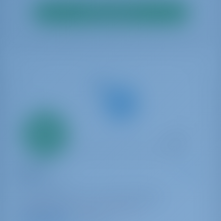
Rechercher
Seulement
20%
acompte
paiement
Yacht à voile
Blues
Oceanis 48
Monténégro | Tivat | Porto Montenegro
Réservé 21 semaines cette saison