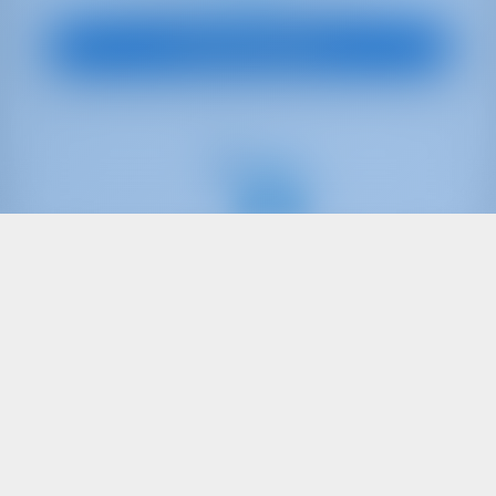
À partir de
par semaine
Vue sur le bateau
Seulement
20%
acompte
paiement
Yacht à voile
Soul
Oceanis 45
Monténégro | Tivat | Porto Montenegro
Réservé 22 semaines cette saison
9.0 points