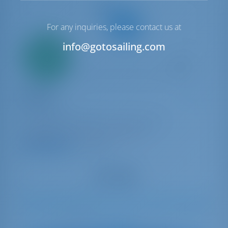
For any inquiries, please contact us at
info@gotosailing.com
Seulement
20%
acompte
paiement
Yacht à voile
Rumba
Oceanis 45
Monténégro | Meljine | Marina Lazure
Réservé 17 semaines cette saison
9.2 points
6
2014
13.94 m
3
3
3
570 lt
200 lt