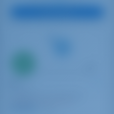
€ 1,426
À partir de
par semaine
Vue sur le bateau
Seulement
20%
acompte
paiement
Yacht à voile
Jazz
Oceanis 48
Monténégro | Tivat | Porto Montenegro
Réservé 21 semaines cette saison
9.1 points