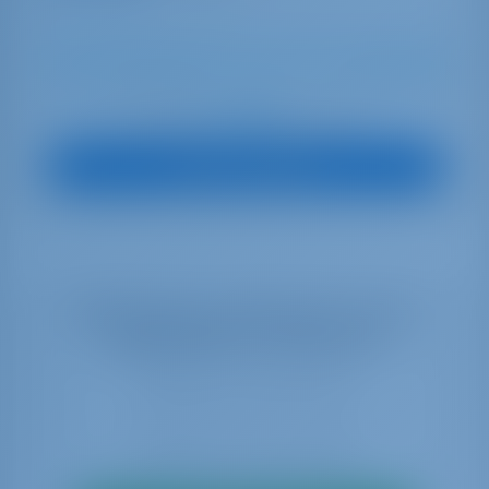
8
2014
14.6 m
4
4
4
690 lt
400 lt
€ 1,843
À partir de
par semaine
Vue sur le bateau
Sélectionnez vos dates pour voir la
disponibilité en temps réel