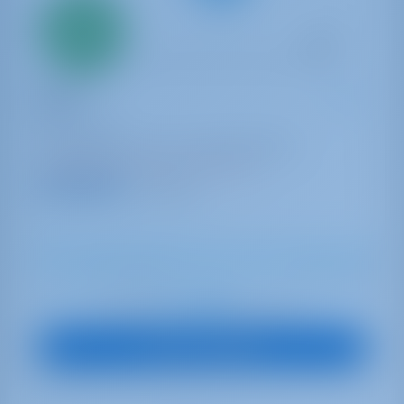
Seulement
20%
acompte
paiement
Yacht à voile
Twist
Oceanis 45
Monténégro | Tivat | Porto Montenegro
Réservé 26 semaines cette saison
9.0 points
8
2015
13.94 m
4
2
2
530 lt
200 lt
€ 1,592
À partir de
par semaine
Vue sur le bateau